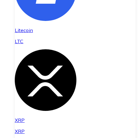
Litecoin
LTC
XRP
XRP