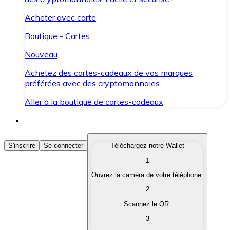
Acheter avec carte
Boutique - Cartes
Nouveau
Achetez des cartes-cadeaux de vos marques
préférées avec des cryptomonnaies.
Aller à la boutique de cartes-cadeaux
Acheter des Cryptomonnaies
S'inscrire
Se connecter
Téléchargez notre Wallet
1
Achetez les cryptomonnaies qui vous intéressent rapid
Ouvrez la caméra de votre téléphone.
Vendre des Cryptomonnaies
2
Convertissez vos cryptomonnaies en monnaie fiduciair
Scannez le QR.
3
Échanger (Swap)