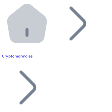
Effectuez des opérations de plus grande envergure. O
Distributeurs automatiques Bitnovo
Intégrez un ATM Bitnovo dans votre entreprise et per
API Bitnovo
Intégrez notre API dans votre écosystème.
Devenir Distributeur
Rejoignez notre réseau de distributeurs et commercialis
Cryptomonnaies
Lister un Token
Ajoutez le token de votre projet à notre service d'acha