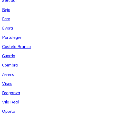
Setúbal
Beja
Faro
Évora
Portalegre
Castelo Branco
Guarda
Coímbra
Aveiro
Viseu
Braganza
Vila Real
Oporto