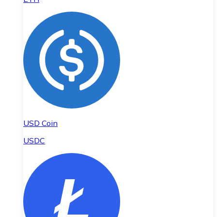
USD Coin
USDC