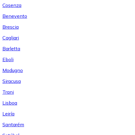
Cosenza
Benevento
Brescia
Cagliari
Barletta
Eboli
Modugno
Siracusa
Trani
Lisboa
Leiría
Santarém