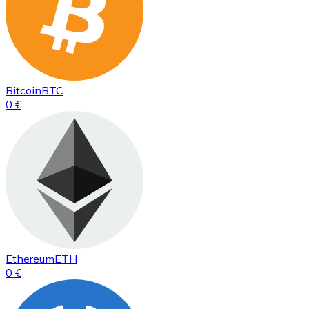
Bitcoin
BTC
0 €
Ethereum
ETH
0 €