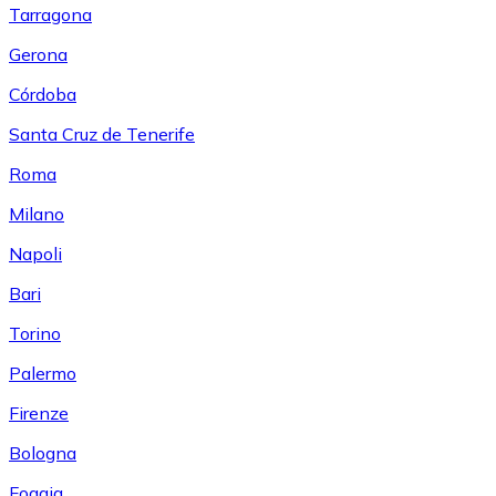
Tarragona
Gerona
Córdoba
Santa Cruz de Tenerife
Roma
Milano
Napoli
Bari
Torino
Palermo
Firenze
Bologna
Foggia