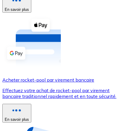
En savoir plus
Voir toutes
Coupons crypto
Achetez des cryptomonnaies en espèces et d'autres m
Acheter avec espèces
Virement SEPA
Ajoutez des fonds à votre compte Bitnovo ou effectuez 
Acheter avec virement bancaire
Acheter rocket-pool par virement bancaire
Carte de crédit / débit
Effectuez votre achat de rocket-pool par virement
Utilisez les cartes Visa et Mastercard pour acheter des
bancaire traditionnel rapidement et en toute sécurité.
Acheter avec carte
Boutique - Cartes
En savoir plus
Nouveau