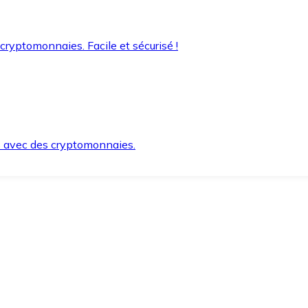
 cryptomonnaies. Facile et sécurisé !
s avec des cryptomonnaies.
ement et en toute sécurité.
e lorsque vous en avez besoin.