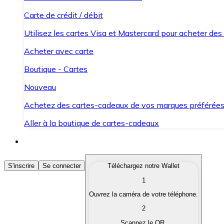
Carte de crédit / débit
Utilisez les cartes Visa et Mastercard pour acheter des
Acheter avec carte
Boutique - Cartes
Nouveau
Achetez des cartes-cadeaux de vos marques préférée
Aller à la boutique de cartes-cadeaux
Acheter des Cryptomonnaies
S'inscrire
Se connecter
Téléchargez notre Wallet
1
Achetez les cryptomonnaies qui vous intéressent rapid
Ouvrez la caméra de votre téléphone.
Vendre des Cryptomonnaies
2
Convertissez vos cryptomonnaies en monnaie fiduciair
Scannez le QR.