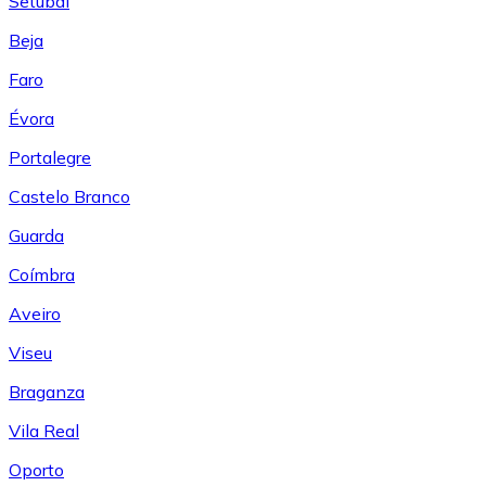
Setúbal
Beja
Faro
Évora
Portalegre
Castelo Branco
Guarda
Coímbra
Aveiro
Viseu
Braganza
Vila Real
Oporto