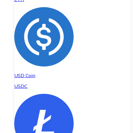
USD Coin
USDC