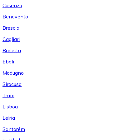
Cosenza
Benevento
Brescia
Cagliari
Barletta
Eboli
Modugno
Siracusa
Trani
Lisboa
Leiría
Santarém