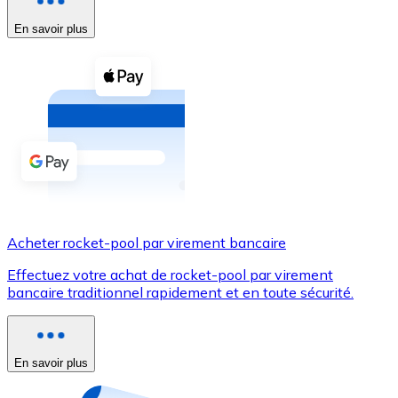
En savoir plus
Voir toutes
Coupons crypto
Achetez des cryptomonnaies en espèces et d'autres m
Acheter avec espèces
Virement SEPA
Ajoutez des fonds à votre compte Bitnovo ou effectuez 
Acheter avec virement bancaire
Acheter rocket-pool par virement bancaire
Carte de crédit / débit
Effectuez votre achat de rocket-pool par virement
Utilisez les cartes Visa et Mastercard pour acheter des
bancaire traditionnel rapidement et en toute sécurité.
Acheter avec carte
Boutique - Cartes
En savoir plus
Nouveau