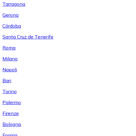
Tarragona
Gerona
Córdoba
Santa Cruz de Tenerife
Roma
Milano
Napoli
Bari
Torino
Palermo
Firenze
Bologna
Foggia