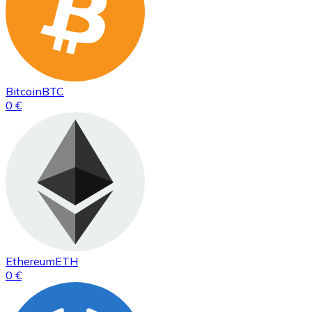
Bitcoin
BTC
0 €
Ethereum
ETH
0 €