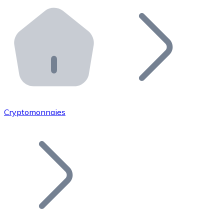
Effectuez des opérations de plus grande envergure. O
Distributeurs automatiques Bitnovo
Intégrez un ATM Bitnovo dans votre entreprise et per
API Bitnovo
Intégrez notre API dans votre écosystème.
Devenir Distributeur
Rejoignez notre réseau de distributeurs et commercialis
Cryptomonnaies
Lister un Token
Ajoutez le token de votre projet à notre service d'acha