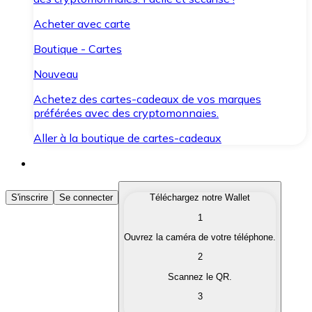
Acheter avec carte
Boutique - Cartes
Nouveau
Achetez des cartes-cadeaux de vos marques
préférées avec des cryptomonnaies.
Aller à la boutique de cartes-cadeaux
Acheter des Cryptomonnaies
S'inscrire
Se connecter
Téléchargez notre Wallet
1
Achetez les cryptomonnaies qui vous intéressent rapid
Ouvrez la caméra de votre téléphone.
Vendre des Cryptomonnaies
2
Convertissez vos cryptomonnaies en monnaie fiduciair
Scannez le QR.
3
Échanger (Swap)