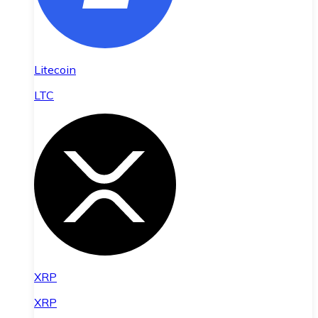
Litecoin
LTC
XRP
XRP