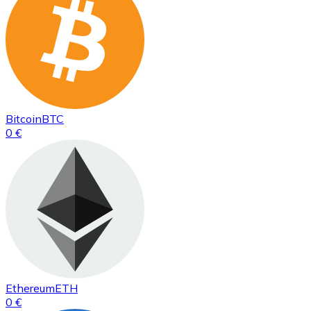
Bitcoin
BTC
0 €
Ethereum
ETH
0 €