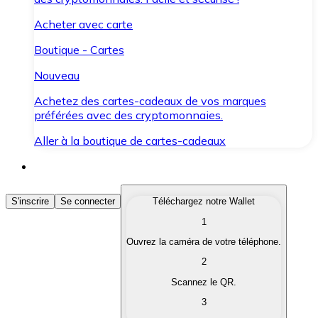
Acheter avec carte
Boutique - Cartes
Nouveau
Achetez des cartes-cadeaux de vos marques
préférées avec des cryptomonnaies.
Aller à la boutique de cartes-cadeaux
Acheter des Cryptomonnaies
S'inscrire
Se connecter
Téléchargez notre Wallet
1
Achetez les cryptomonnaies qui vous intéressent rapid
Ouvrez la caméra de votre téléphone.
Vendre des Cryptomonnaies
2
Convertissez vos cryptomonnaies en monnaie fiduciair
Scannez le QR.
3
Échanger (Swap)