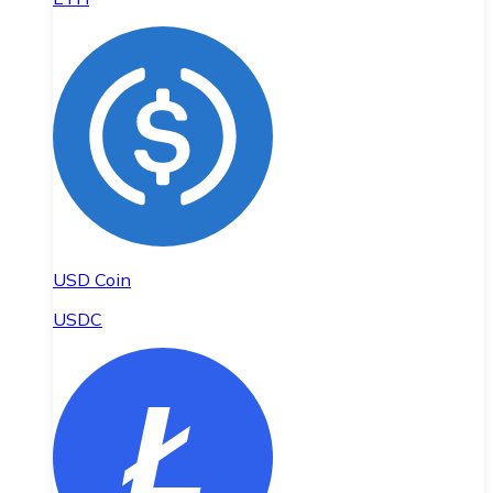
USD Coin
USDC