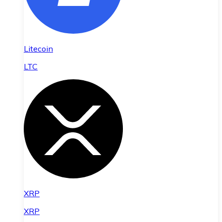
Litecoin
LTC
XRP
XRP