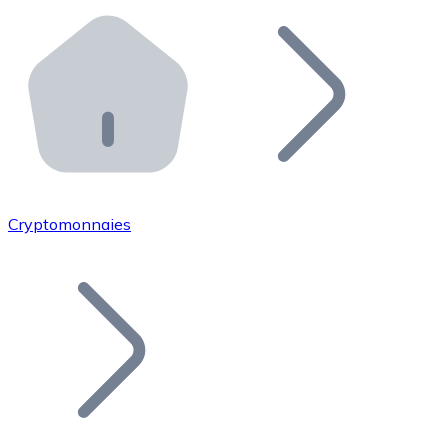
Effectuez des opérations de plus grande envergure. O
Distributeurs automatiques Bitnovo
Intégrez un ATM Bitnovo dans votre entreprise et per
API Bitnovo
Intégrez notre API dans votre écosystème.
Devenir Distributeur
Rejoignez notre réseau de distributeurs et commercialis
Cryptomonnaies
Lister un Token
Ajoutez le token de votre projet à notre service d'acha