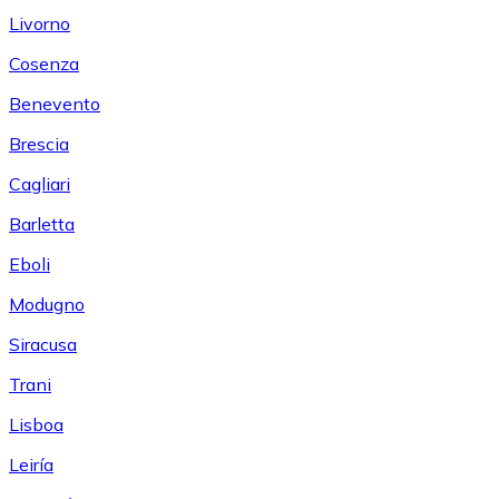
Livorno
Cosenza
Benevento
Brescia
Cagliari
Barletta
Eboli
Modugno
Siracusa
Trani
Lisboa
Leiría