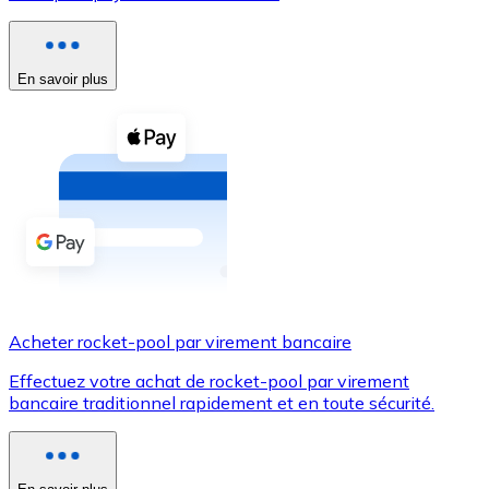
Voir toutes
Coupons crypto
En savoir plus
Achetez des cryptomonnaies en espèces et d'autres m
Acheter avec espèces
Virement SEPA
Ajoutez des fonds à votre compte Bitnovo ou effectuez 
Acheter avec virement bancaire
Carte de crédit / débit
Acheter rocket-pool par virement bancaire
Utilisez les cartes Visa et Mastercard pour acheter des
Effectuez votre achat de rocket-pool par virement
Acheter avec carte
bancaire traditionnel rapidement et en toute sécurité.
Boutique - Cartes
Nouveau