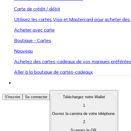
Carte de crédit / débit
Utilisez les cartes Visa et Mastercard pour acheter des
Acheter avec carte
Boutique - Cartes
Nouveau
Achetez des cartes-cadeaux de vos marques préférée
Aller à la boutique de cartes-cadeaux
Acheter des Cryptomonnaies
S'inscrire
Se connecter
Téléchargez notre Wallet
1
Achetez les cryptomonnaies qui vous intéressent rapid
Ouvrez la caméra de votre téléphone.
Vendre des Cryptomonnaies
2
Convertissez vos cryptomonnaies en monnaie fiduciair
Scannez le QR.