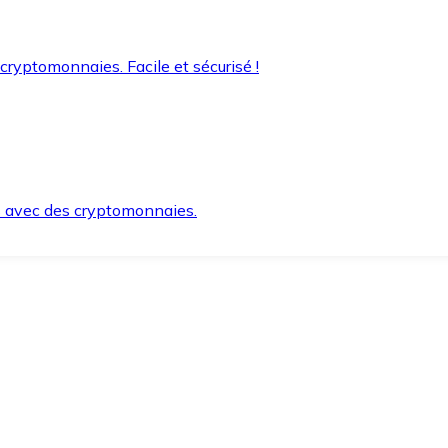
 cryptomonnaies. Facile et sécurisé !
s avec des cryptomonnaies.
ement et en toute sécurité.
e lorsque vous en avez besoin.