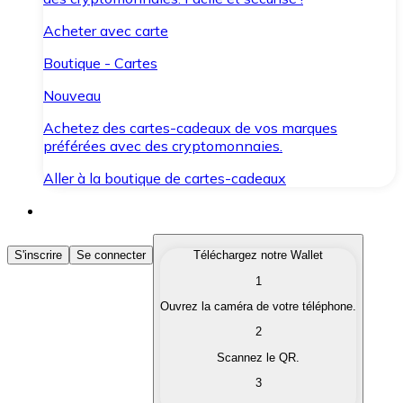
Acheter avec carte
Boutique - Cartes
Nouveau
Achetez des cartes-cadeaux de vos marques
préférées avec des cryptomonnaies.
Aller à la boutique de cartes-cadeaux
Acheter des Cryptomonnaies
S'inscrire
Se connecter
Téléchargez notre Wallet
1
Achetez les cryptomonnaies qui vous intéressent rapid
Ouvrez la caméra de votre téléphone.
Vendre des Cryptomonnaies
2
Convertissez vos cryptomonnaies en monnaie fiduciair
Scannez le QR.
3
Échanger (Swap)