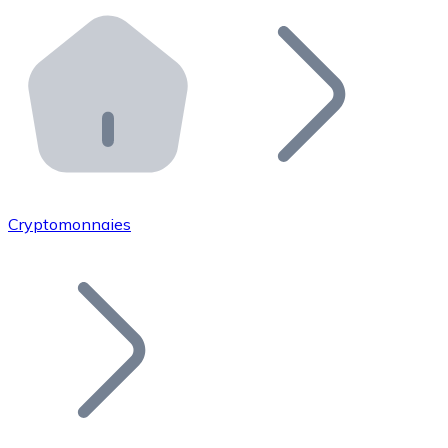
Effectuez des opérations de plus grande envergure. O
Distributeurs automatiques Bitnovo
Intégrez un ATM Bitnovo dans votre entreprise et per
API Bitnovo
Intégrez notre API dans votre écosystème.
Devenir Distributeur
Rejoignez notre réseau de distributeurs et commercialis
Cryptomonnaies
Lister un Token
Ajoutez le token de votre projet à notre service d'acha