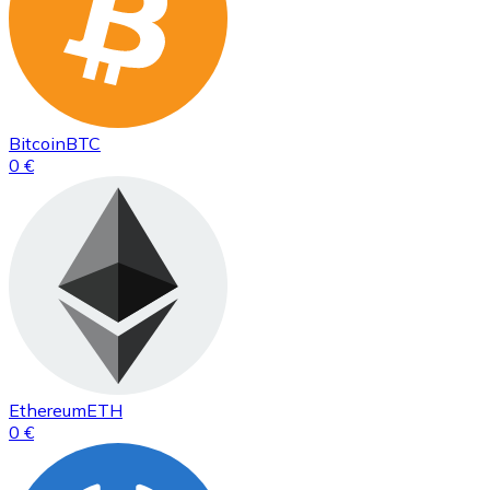
Bitcoin
BTC
0 €
Ethereum
ETH
0 €