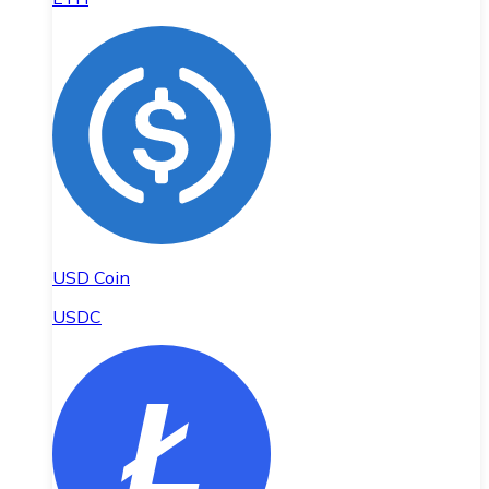
USD Coin
USDC