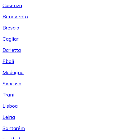
Cosenza
Benevento
Brescia
Cagliari
Barletta
Eboli
Modugno
Siracusa
Trani
Lisboa
Leiría
Santarém