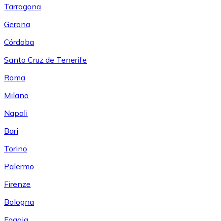
Tarragona
Gerona
Córdoba
Santa Cruz de Tenerife
Roma
Milano
Napoli
Bari
Torino
Palermo
Firenze
Bologna
Foggia