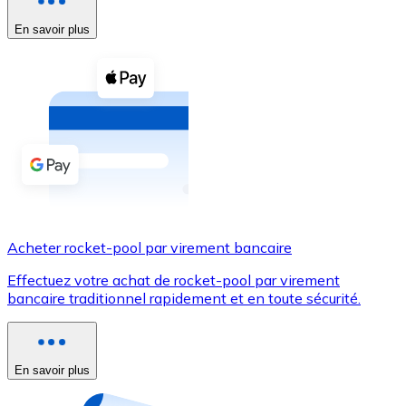
En savoir plus
Voir toutes
Coupons crypto
Achetez des cryptomonnaies en espèces et d'autres m
Acheter avec espèces
Virement SEPA
Ajoutez des fonds à votre compte Bitnovo ou effectuez 
Acheter avec virement bancaire
Acheter rocket-pool par virement bancaire
Carte de crédit / débit
Effectuez votre achat de rocket-pool par virement
Utilisez les cartes Visa et Mastercard pour acheter des
bancaire traditionnel rapidement et en toute sécurité.
Acheter avec carte
Boutique - Cartes
En savoir plus
Nouveau