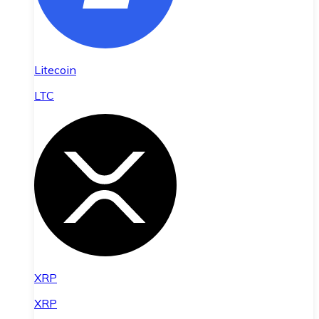
Litecoin
LTC
XRP
XRP