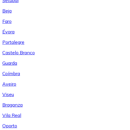
Setúbal
Beja
Faro
Évora
Portalegre
Castelo Branco
Guarda
Coímbra
Aveiro
Viseu
Braganza
Vila Real
Oporto