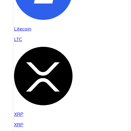
Litecoin
LTC
XRP
XRP