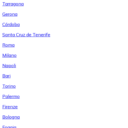
Tarragona
Gerona
Córdoba
Santa Cruz de Tenerife
Roma
Milano
Napoli
Bari
Torino
Palermo
Firenze
Bologna
Foggia