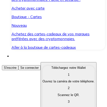
Acheter avec carte
Boutique - Cartes
Nouveau
Achetez des cartes-cadeaux de vos marques
préférées avec des cryptomonnaies.
Aller à la boutique de cartes-cadeaux
Acheter des Cryptomonnaies
S'inscrire
Se connecter
Téléchargez notre Wallet
1
Achetez les cryptomonnaies qui vous intéressent rapid
Ouvrez la caméra de votre téléphone.
Vendre des Cryptomonnaies
2
Convertissez vos cryptomonnaies en monnaie fiduciair
Scannez le QR.
3
Échanger (Swap)