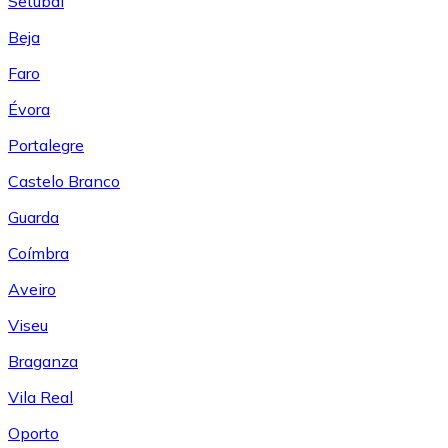
Setúbal
Beja
Faro
Évora
Portalegre
Castelo Branco
Guarda
Coímbra
Aveiro
Viseu
Braganza
Vila Real
Oporto