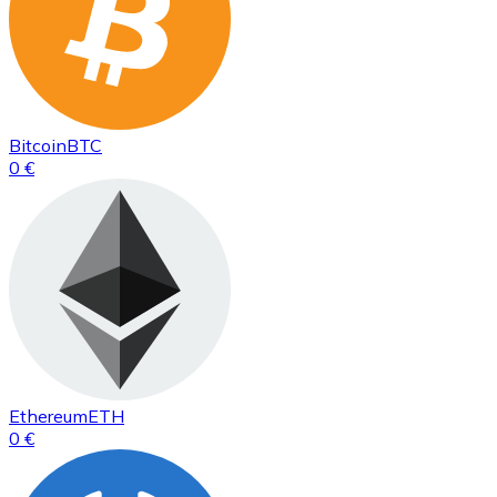
Bitcoin
BTC
0 €
Ethereum
ETH
0 €