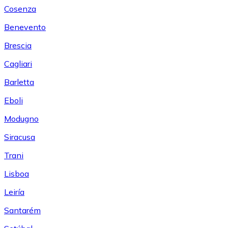
Cosenza
Benevento
Brescia
Cagliari
Barletta
Eboli
Modugno
Siracusa
Trani
Lisboa
Leiría
Santarém