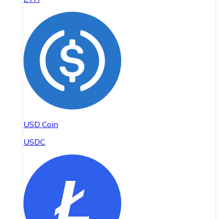
USD Coin
USDC