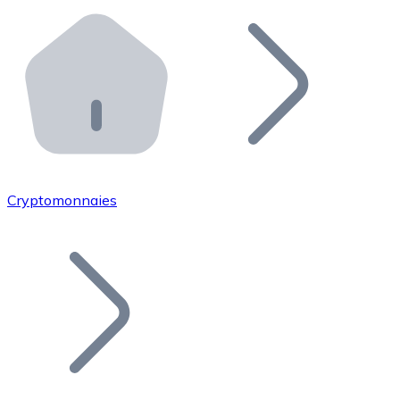
Effectuez des opérations de plus grande envergure. O
Distributeurs automatiques Bitnovo
Intégrez un ATM Bitnovo dans votre entreprise et per
API Bitnovo
Intégrez notre API dans votre écosystème.
Devenir Distributeur
Rejoignez notre réseau de distributeurs et commercialis
Cryptomonnaies
Lister un Token
Ajoutez le token de votre projet à notre service d'acha