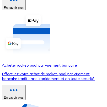
En savoir plus
Voir toutes
Coupons crypto
Achetez des cryptomonnaies en espèces et d'autres m
Acheter avec espèces
Virement SEPA
Ajoutez des fonds à votre compte Bitnovo ou effectuez 
Acheter avec virement bancaire
Acheter rocket-pool par virement bancaire
Carte de crédit / débit
Effectuez votre achat de rocket-pool par virement
Utilisez les cartes Visa et Mastercard pour acheter des
bancaire traditionnel rapidement et en toute sécurité.
Acheter avec carte
Boutique - Cartes
En savoir plus
Nouveau