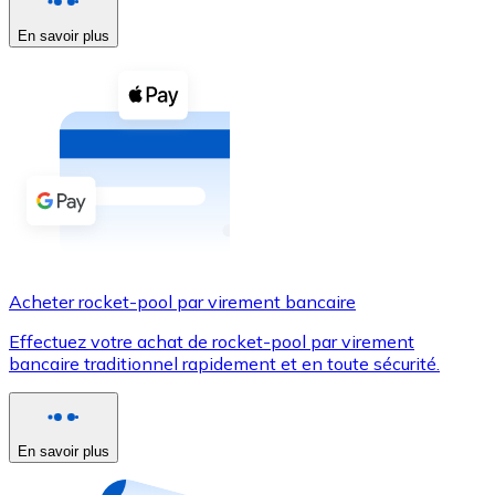
En savoir plus
Voir toutes
Coupons crypto
Achetez des cryptomonnaies en espèces et d'autres m
Acheter avec espèces
Virement SEPA
Ajoutez des fonds à votre compte Bitnovo ou effectuez 
Acheter avec virement bancaire
Acheter rocket-pool par virement bancaire
Carte de crédit / débit
Effectuez votre achat de rocket-pool par virement
Utilisez les cartes Visa et Mastercard pour acheter des
bancaire traditionnel rapidement et en toute sécurité.
Acheter avec carte
Boutique - Cartes
En savoir plus
Nouveau