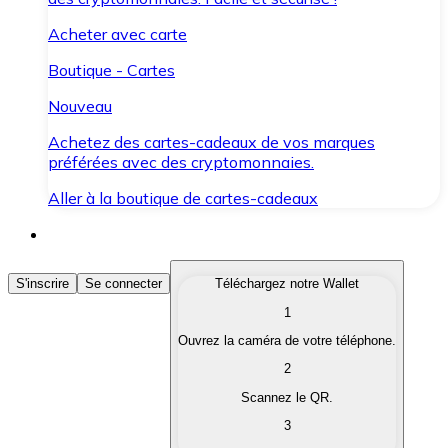
Acheter avec carte
Boutique - Cartes
Nouveau
Achetez des cartes-cadeaux de vos marques
préférées avec des cryptomonnaies.
Aller à la boutique de cartes-cadeaux
Acheter des Cryptomonnaies
S'inscrire
Se connecter
Téléchargez notre Wallet
1
Achetez les cryptomonnaies qui vous intéressent rapid
Ouvrez la caméra de votre téléphone.
Vendre des Cryptomonnaies
2
Convertissez vos cryptomonnaies en monnaie fiduciair
Scannez le QR.
3
Échanger (Swap)