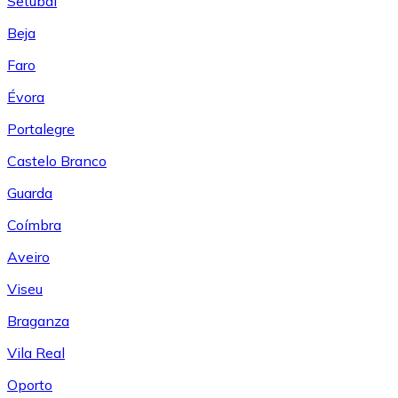
Setúbal
Beja
Faro
Évora
Portalegre
Castelo Branco
Guarda
Coímbra
Aveiro
Viseu
Braganza
Vila Real
Oporto