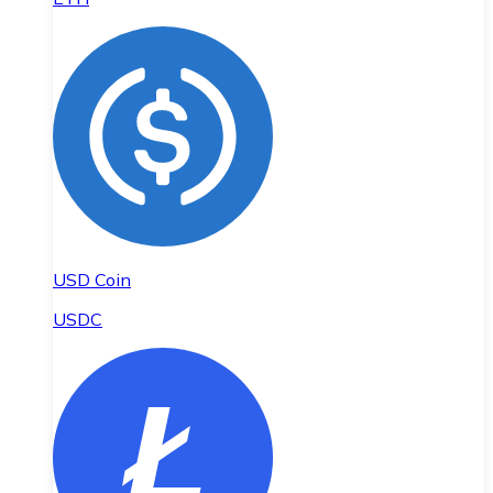
USD Coin
USDC