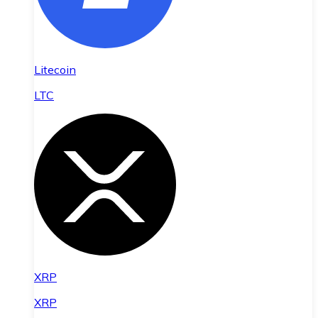
Litecoin
LTC
XRP
XRP