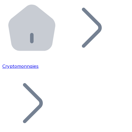
Effectuez des opérations de plus grande envergure. O
Distributeurs automatiques Bitnovo
Intégrez un ATM Bitnovo dans votre entreprise et per
API Bitnovo
Intégrez notre API dans votre écosystème.
Devenir Distributeur
Rejoignez notre réseau de distributeurs et commercialis
Cryptomonnaies
Lister un Token
Ajoutez le token de votre projet à notre service d'acha