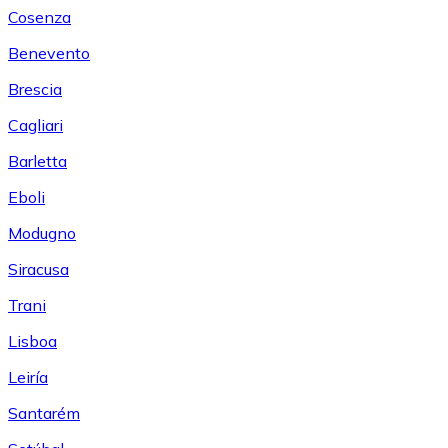
Cosenza
Benevento
Brescia
Cagliari
Barletta
Eboli
Modugno
Siracusa
Trani
Lisboa
Leiría
Santarém