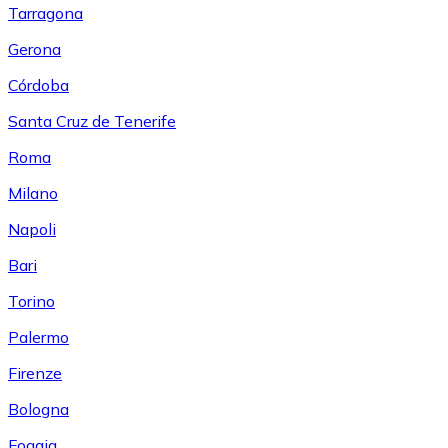
Tarragona
Gerona
Córdoba
Santa Cruz de Tenerife
Roma
Milano
Napoli
Bari
Torino
Palermo
Firenze
Bologna
Foggia