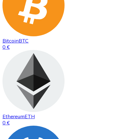
Bitcoin
BTC
0 €
Ethereum
ETH
0 €