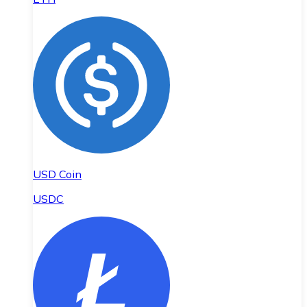
USD Coin
USDC