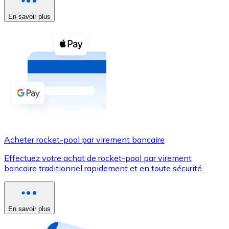
En savoir plus
Voir toutes
Coupons crypto
Achetez des cryptomonnaies en espèces et d'autres m
Acheter avec espèces
Virement SEPA
Ajoutez des fonds à votre compte Bitnovo ou effectuez 
Acheter avec virement bancaire
Acheter rocket-pool par virement bancaire
Carte de crédit / débit
Effectuez votre achat de rocket-pool par virement
Utilisez les cartes Visa et Mastercard pour acheter des
bancaire traditionnel rapidement et en toute sécurité.
Acheter avec carte
Boutique - Cartes
En savoir plus
Nouveau