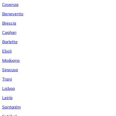
Cosenza
Benevento
Brescia
Cagliari
Barletta
Eboli
Modugno
Siracusa
Trani
Lisboa
Leiría
Santarém