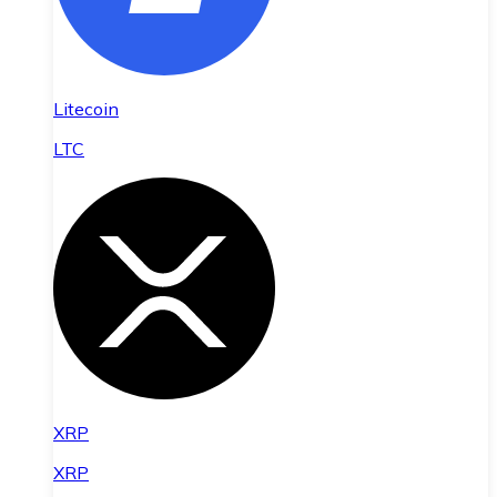
Litecoin
LTC
XRP
XRP