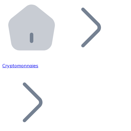
Effectuez des opérations de plus grande envergure. O
Distributeurs automatiques Bitnovo
Intégrez un ATM Bitnovo dans votre entreprise et per
API Bitnovo
Intégrez notre API dans votre écosystème.
Devenir Distributeur
Rejoignez notre réseau de distributeurs et commercialis
Cryptomonnaies
Lister un Token
Ajoutez le token de votre projet à notre service d'acha