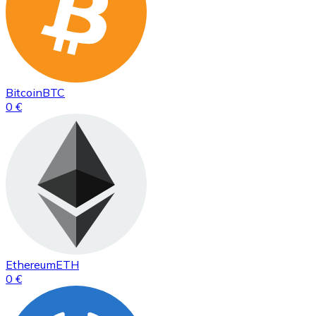
Bitcoin
BTC
0 €
Ethereum
ETH
0 €