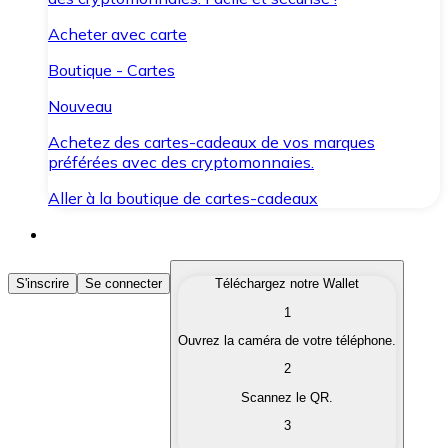
Acheter avec carte
Boutique - Cartes
Nouveau
Achetez des cartes-cadeaux de vos marques
préférées avec des cryptomonnaies.
Aller à la boutique de cartes-cadeaux
Acheter des Cryptomonnaies
S'inscrire
Se connecter
Téléchargez notre Wallet
1
Achetez les cryptomonnaies qui vous intéressent rapid
Ouvrez la caméra de votre téléphone.
Vendre des Cryptomonnaies
2
Convertissez vos cryptomonnaies en monnaie fiduciair
Scannez le QR.
3
Échanger (Swap)