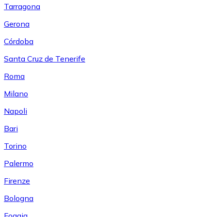
Tarragona
Gerona
Córdoba
Santa Cruz de Tenerife
Roma
Milano
Napoli
Bari
Torino
Palermo
Firenze
Bologna
Foggia