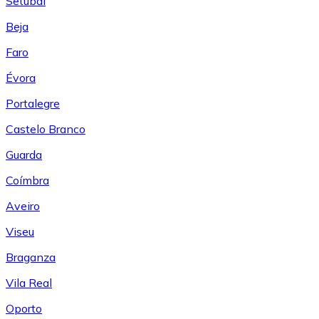
Setúbal
Beja
Faro
Évora
Portalegre
Castelo Branco
Guarda
Coímbra
Aveiro
Viseu
Braganza
Vila Real
Oporto