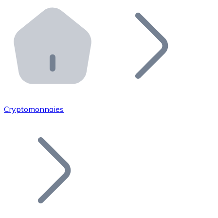
Effectuez des opérations de plus grande envergure. O
Distributeurs automatiques Bitnovo
Intégrez un ATM Bitnovo dans votre entreprise et per
API Bitnovo
Intégrez notre API dans votre écosystème.
Devenir Distributeur
Rejoignez notre réseau de distributeurs et commercialis
Cryptomonnaies
Lister un Token
Ajoutez le token de votre projet à notre service d'acha