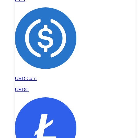
USD Coin
USDC