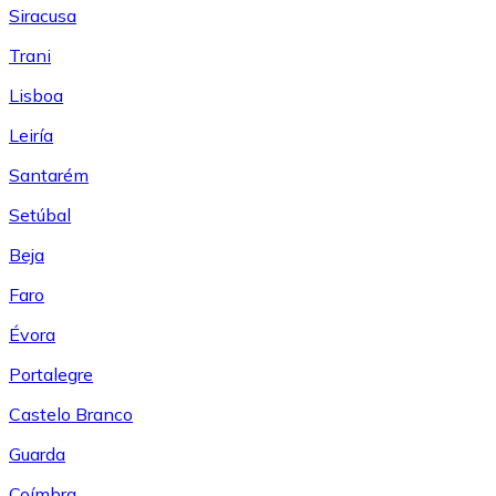
Siracusa
Trani
Lisboa
Leiría
Santarém
Setúbal
Beja
Faro
Évora
Portalegre
Castelo Branco
Guarda
Coímbra