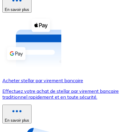
En savoir plus
Voir toutes
Coupons crypto
Achetez des cryptomonnaies en espèces et d'autres m
Acheter avec espèces
Virement SEPA
Ajoutez des fonds à votre compte Bitnovo ou effectuez 
Acheter avec virement bancaire
Acheter stellar par virement bancaire
Carte de crédit / débit
Effectuez votre achat de stellar par virement bancaire
Utilisez les cartes Visa et Mastercard pour acheter des
traditionnel rapidement et en toute sécurité.
Acheter avec carte
Boutique - Cartes
En savoir plus
Nouveau