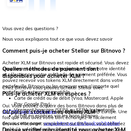
Vous avez des questions ?
Nous vous expliquons tout ce que vous devez savoir
Comment puis-je acheter Stellar sur Bitnovo ?
Acheter XLM sur Bitnovo est rapide et sécurisé. Vous devez
Quelles méthodes de paiement sont
simplement créer un compte gratuit, vérifier votre identité
et sélectionner votre méthode de paiement préférée. Vous
disponibles pour acheter XLM ?
pouvez recevoir vos tokens XLM directement dans votre
portefeuille Bitnovo ou les envoyer vers n'importe quel
Chez Bitnovo vous pouvez acheter Stellar avec :
portefeuille externe compatible.
Puis-je acheter XLM en espèces ?
Carte de crédit ou de débit (Visa, Mastercard, Apple
Pay, Google Pay)
Oui. Vous pouvez acquérir des bons Bitnovo dans plus de
Virement bancaire (SEPA ou SEPA Instantané)
Où puis-je stocker mes tokens XLM ?
40 000 points physiques
répartis dans toute l'Europe. Une
Achat en espèces via les bons Bitnovo
fois que vous avez votre bon, échangez-le facilement
depuis cette page :
www.bitnovo.com/buy/cash/stellar/
En vous inscrivant simplement sur Bitnovo, vous obtenez
Dois-je vérifier mon identité pour acheter XLM
l'accès à un portefeuille sécurisé où vous pouvez stocker,