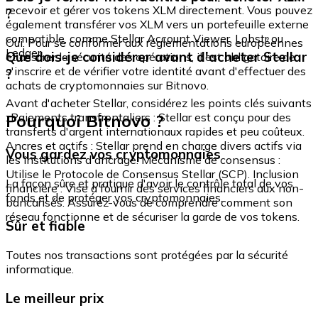
recevoir et gérer vos tokens XLM directement. Vous pouvez
?
également transférer vos XLM vers un portefeuille externe
compatible, comme Stellar Account Viewer, Lobstr ou
Oui. Pour se conformer aux réglementations européennes
Ledger.
Que dois-je considérer avant d'acheter Stellar
et assurer la sécurité des opérations, il est obligatoire de
s'inscrire et de vérifier votre identité avant d'effectuer des
?
achats de cryptomonnaies sur Bitnovo.
Avant d'acheter Stellar, considérez les points clés suivants
Pourquoi Bitnovo ?
: Paiements transfrontaliers : Stellar est conçu pour des
transferts d'argent internationaux rapides et peu coûteux.
Ancres et actifs : Stellar prend en charge divers actifs via
Vous gardez vos cryptomonnaies
les institutions d'ancrage. Mécanisme de consensus :
Utilise le Protocole de Consensus Stellar (SCP). Inclusion
La façon sûre et pratique d'avoir le contrôle total de vos
financière : Vise à fournir des services financiers aux non-
fonds et de protéger vos cryptomonnaies.
bancarisés. Assurez-vous de comprendre comment son
réseau fonctionne et de sécuriser la garde de vos tokens.
Sûr et fiable
Toutes nos transactions sont protégées par la sécurité
informatique.
Le meilleur prix