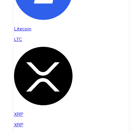
Litecoin
LTC
XRP
XRP