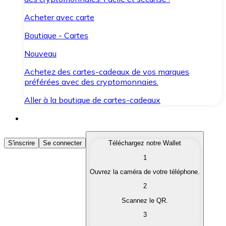
Acheter avec carte
Boutique - Cartes
Nouveau
Achetez des cartes-cadeaux de vos marques
préférées avec des cryptomonnaies.
Aller à la boutique de cartes-cadeaux
Acheter des Cryptomonnaies
S'inscrire
Se connecter
Téléchargez notre Wallet
1
Achetez les cryptomonnaies qui vous intéressent rapid
Ouvrez la caméra de votre téléphone.
Vendre des Cryptomonnaies
2
Convertissez vos cryptomonnaies en monnaie fiduciair
Scannez le QR.
3
Échanger (Swap)