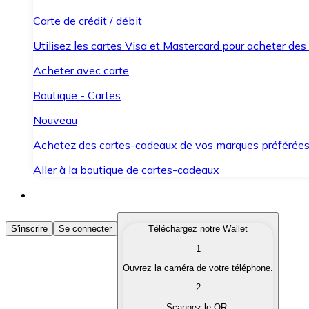
Carte de crédit / débit
Utilisez les cartes Visa et Mastercard pour acheter des
Acheter avec carte
Boutique - Cartes
Nouveau
Achetez des cartes-cadeaux de vos marques préférée
Aller à la boutique de cartes-cadeaux
Acheter des Cryptomonnaies
S'inscrire
Se connecter
Téléchargez notre Wallet
1
Achetez les cryptomonnaies qui vous intéressent rapid
Ouvrez la caméra de votre téléphone.
Vendre des Cryptomonnaies
2
Convertissez vos cryptomonnaies en monnaie fiduciair
Scannez le QR.