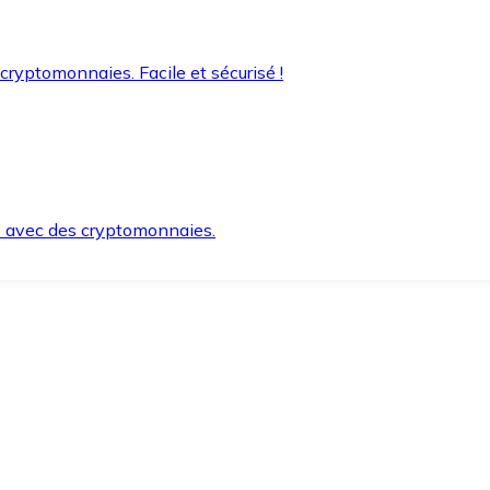
 cryptomonnaies. Facile et sécurisé !
s avec des cryptomonnaies.
ement et en toute sécurité.
e lorsque vous en avez besoin.