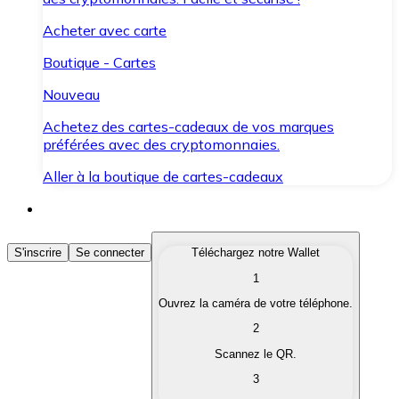
Acheter avec carte
Boutique - Cartes
Nouveau
Achetez des cartes-cadeaux de vos marques
préférées avec des cryptomonnaies.
Aller à la boutique de cartes-cadeaux
Acheter des Cryptomonnaies
S'inscrire
Se connecter
Téléchargez notre Wallet
1
Achetez les cryptomonnaies qui vous intéressent rapid
Ouvrez la caméra de votre téléphone.
Vendre des Cryptomonnaies
2
Convertissez vos cryptomonnaies en monnaie fiduciair
Scannez le QR.
3
Échanger (Swap)