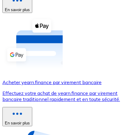
En savoir plus
Voir toutes
Coupons crypto
Achetez des cryptomonnaies en espèces et d'autres m
Acheter avec espèces
Virement SEPA
Ajoutez des fonds à votre compte Bitnovo ou effectuez 
Acheter avec virement bancaire
Acheter yearn.finance par virement bancaire
Carte de crédit / débit
Effectuez votre achat de yearn.finance par virement
Utilisez les cartes Visa et Mastercard pour acheter des
bancaire traditionnel rapidement et en toute sécurité.
Acheter avec carte
Boutique - Cartes
En savoir plus
Nouveau