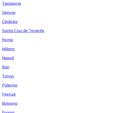
Tarragona
Gerona
Córdoba
Santa Cruz de Tenerife
Roma
Milano
Napoli
Bari
Torino
Palermo
Firenze
Bologna
Foggia