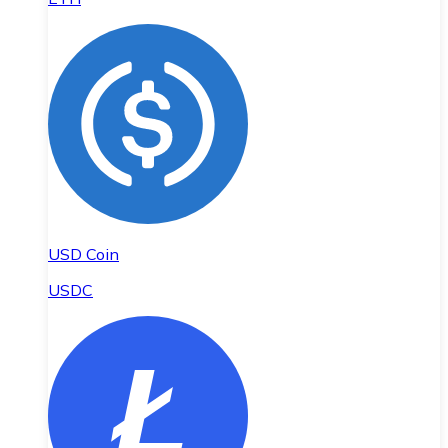
USD Coin
USDC