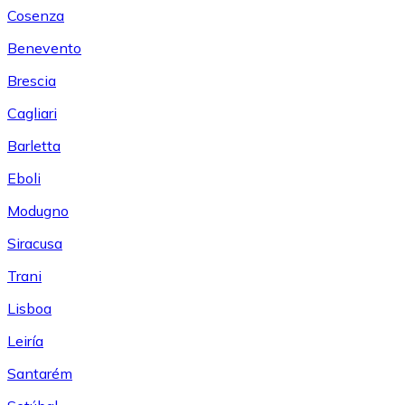
Cosenza
Benevento
Brescia
Cagliari
Barletta
Eboli
Modugno
Siracusa
Trani
Lisboa
Leiría
Santarém