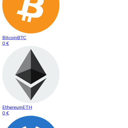
Bitcoin
BTC
0 €
Ethereum
ETH
0 €