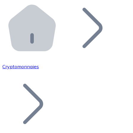
Effectuez des opérations de plus grande envergure. O
Distributeurs automatiques Bitnovo
Intégrez un ATM Bitnovo dans votre entreprise et per
API Bitnovo
Intégrez notre API dans votre écosystème.
Devenir Distributeur
Rejoignez notre réseau de distributeurs et commercialis
Cryptomonnaies
Lister un Token
Ajoutez le token de votre projet à notre service d'acha