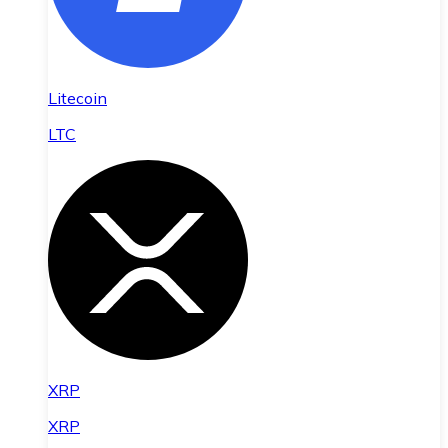
Litecoin
LTC
XRP
XRP