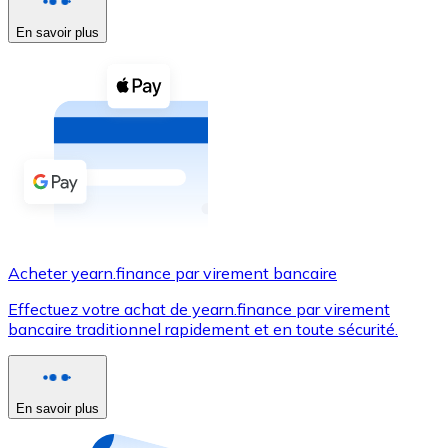
En savoir plus
Voir toutes
Coupons crypto
Achetez des cryptomonnaies en espèces et d'autres m
Acheter avec espèces
Virement SEPA
Ajoutez des fonds à votre compte Bitnovo ou effectuez 
Acheter avec virement bancaire
Acheter yearn.finance par virement bancaire
Carte de crédit / débit
Effectuez votre achat de yearn.finance par virement
Utilisez les cartes Visa et Mastercard pour acheter des
bancaire traditionnel rapidement et en toute sécurité.
Acheter avec carte
Boutique - Cartes
En savoir plus
Nouveau