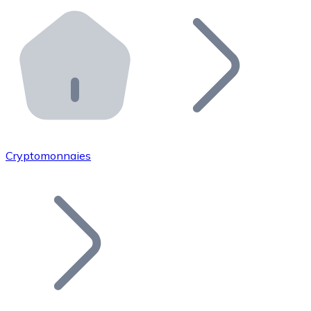
Effectuez des opérations de plus grande envergure. O
Distributeurs automatiques Bitnovo
Intégrez un ATM Bitnovo dans votre entreprise et per
API Bitnovo
Intégrez notre API dans votre écosystème.
Devenir Distributeur
Rejoignez notre réseau de distributeurs et commercialis
Cryptomonnaies
Lister un Token
Ajoutez le token de votre projet à notre service d'acha