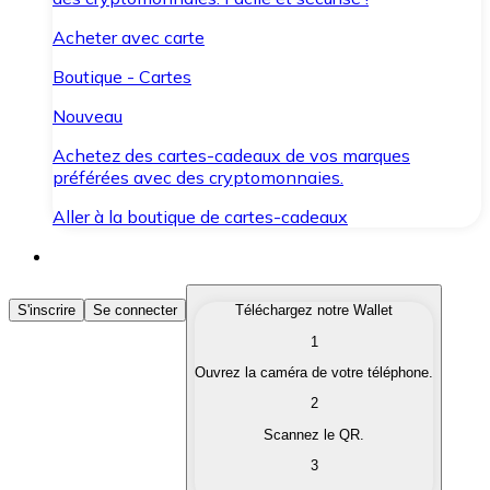
Acheter avec carte
Boutique - Cartes
Nouveau
Achetez des cartes-cadeaux de vos marques
préférées avec des cryptomonnaies.
Aller à la boutique de cartes-cadeaux
Acheter des Cryptomonnaies
S'inscrire
Se connecter
Téléchargez notre Wallet
1
Achetez les cryptomonnaies qui vous intéressent rapid
Ouvrez la caméra de votre téléphone.
Vendre des Cryptomonnaies
2
Convertissez vos cryptomonnaies en monnaie fiduciair
Scannez le QR.
3
Échanger (Swap)