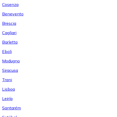
Cosenza
Benevento
Brescia
Cagliari
Barletta
Eboli
Modugno
Siracusa
Trani
Lisboa
Leiría
Santarém