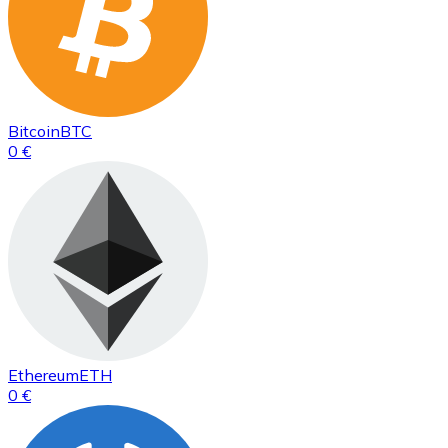
Bitcoin
BTC
0 €
Ethereum
ETH
0 €