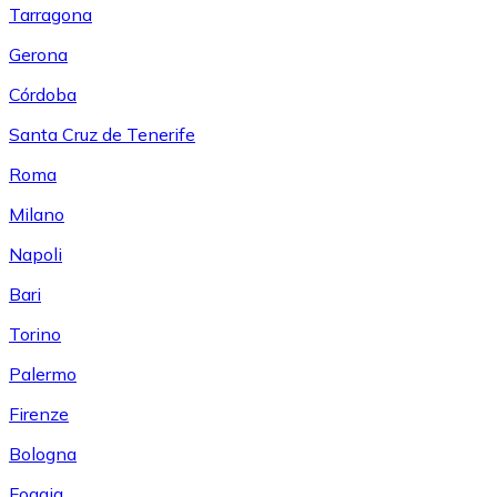
Tarragona
Gerona
Córdoba
Santa Cruz de Tenerife
Roma
Milano
Napoli
Bari
Torino
Palermo
Firenze
Bologna
Foggia