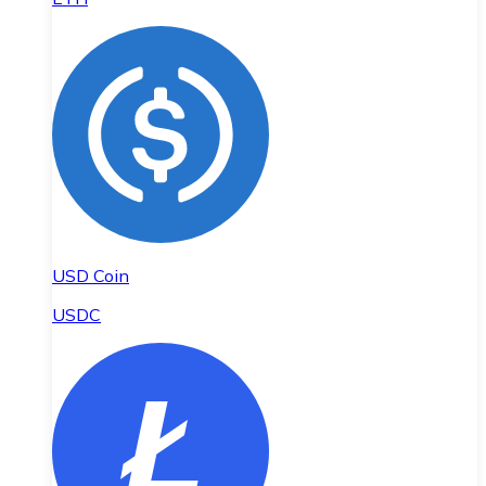
USD Coin
USDC