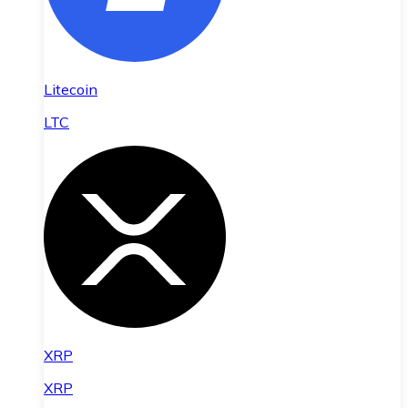
Litecoin
LTC
XRP
XRP