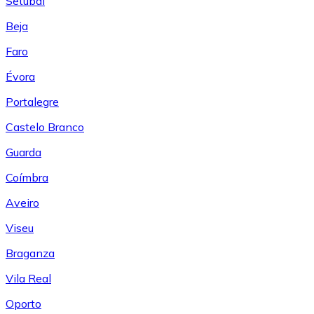
Setúbal
Beja
Faro
Évora
Portalegre
Castelo Branco
Guarda
Coímbra
Aveiro
Viseu
Braganza
Vila Real
Oporto