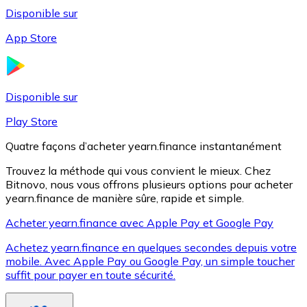
Disponible sur
App Store
Litecoin
LTC
Disponible sur
Play Store
Quatre façons d’acheter yearn.finance instantanément
Trouvez la méthode qui vous convient le mieux. Chez
Bitnovo, nous vous offrons plusieurs options pour acheter
yearn.finance de manière sûre, rapide et simple.
Acheter yearn.finance avec Apple Pay et Google Pay
Achetez yearn.finance en quelques secondes depuis votre
XRP
mobile. Avec Apple Pay ou Google Pay, un simple toucher
suffit pour payer en toute sécurité.
XRP