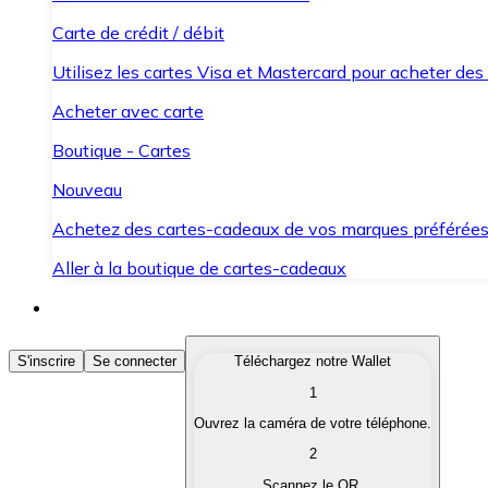
Carte de crédit / débit
Utilisez les cartes Visa et Mastercard pour acheter des
Acheter avec carte
Boutique - Cartes
Nouveau
Achetez des cartes-cadeaux de vos marques préférée
Aller à la boutique de cartes-cadeaux
Acheter des Cryptomonnaies
S'inscrire
Se connecter
Téléchargez notre Wallet
1
Achetez les cryptomonnaies qui vous intéressent rapid
Ouvrez la caméra de votre téléphone.
Vendre des Cryptomonnaies
2
Convertissez vos cryptomonnaies en monnaie fiduciair
Scannez le QR.