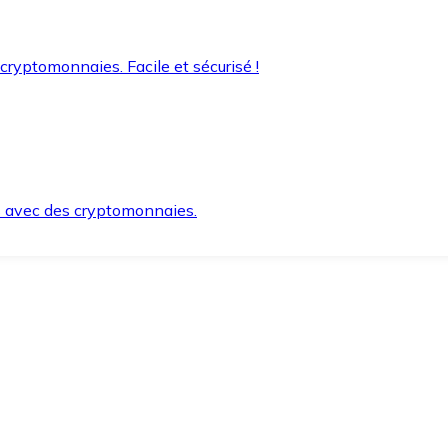
 cryptomonnaies. Facile et sécurisé !
s avec des cryptomonnaies.
ement et en toute sécurité.
e lorsque vous en avez besoin.