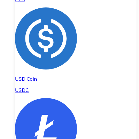
USD Coin
USDC