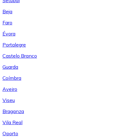
Setúbal
Beja
Faro
Évora
Portalegre
Castelo Branco
Guarda
Coímbra
Aveiro
Viseu
Braganza
Vila Real
Oporto