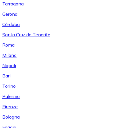
Tarragona
Gerona
Córdoba
Santa Cruz de Tenerife
Roma
Milano
Napoli
Bari
Torino
Palermo
Firenze
Bologna
Foggia