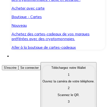
Acheter avec carte
Boutique - Cartes
Nouveau
Achetez des cartes-cadeaux de vos marques
préférées avec des cryptomonnaies.
Aller à la boutique de cartes-cadeaux
Acheter des Cryptomonnaies
S'inscrire
Se connecter
Téléchargez notre Wallet
1
Achetez les cryptomonnaies qui vous intéressent rapid
Ouvrez la caméra de votre téléphone.
Vendre des Cryptomonnaies
2
Convertissez vos cryptomonnaies en monnaie fiduciair
Scannez le QR.
3
Échanger (Swap)