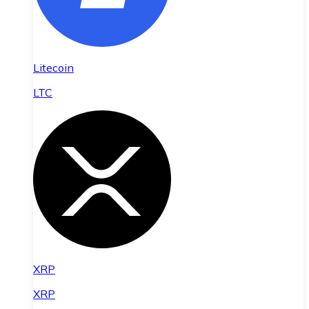
Litecoin
LTC
XRP
XRP