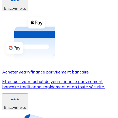
En savoir plus
Voir toutes
Coupons crypto
Achetez des cryptomonnaies en espèces et d'autres m
Acheter avec espèces
Virement SEPA
Ajoutez des fonds à votre compte Bitnovo ou effectuez 
Acheter avec virement bancaire
Acheter yearn.finance par virement bancaire
Carte de crédit / débit
Effectuez votre achat de yearn.finance par virement
Utilisez les cartes Visa et Mastercard pour acheter des
bancaire traditionnel rapidement et en toute sécurité.
Acheter avec carte
Boutique - Cartes
En savoir plus
Nouveau