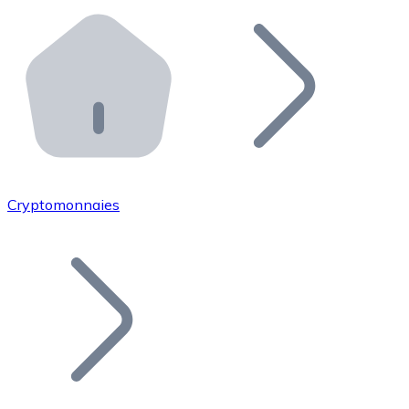
Effectuez des opérations de plus grande envergure. O
Distributeurs automatiques Bitnovo
Intégrez un ATM Bitnovo dans votre entreprise et per
API Bitnovo
Intégrez notre API dans votre écosystème.
Devenir Distributeur
Rejoignez notre réseau de distributeurs et commercialis
Cryptomonnaies
Lister un Token
Ajoutez le token de votre projet à notre service d'acha