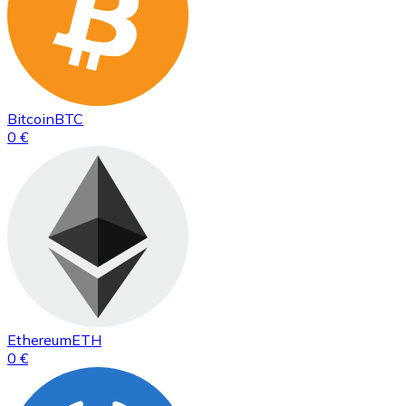
Bitcoin
BTC
0 €
Ethereum
ETH
0 €