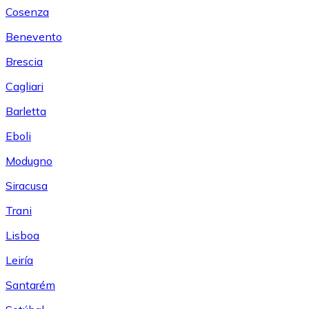
Cosenza
Benevento
Brescia
Cagliari
Barletta
Eboli
Modugno
Siracusa
Trani
Lisboa
Leiría
Santarém