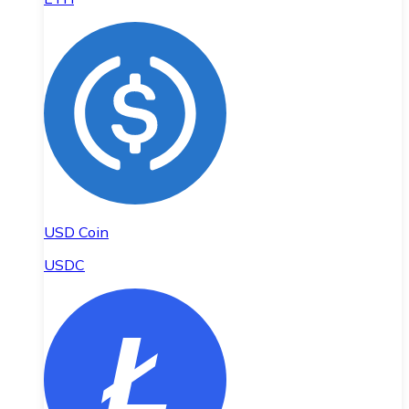
USD Coin
USDC