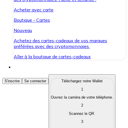
Acheter avec carte
Boutique - Cartes
Nouveau
Achetez des cartes-cadeaux de vos marques
préférées avec des cryptomonnaies.
Aller à la boutique de cartes-cadeaux
Acheter des Cryptomonnaies
S'inscrire
Se connecter
Téléchargez notre Wallet
1
Achetez les cryptomonnaies qui vous intéressent rapid
Ouvrez la caméra de votre téléphone.
Vendre des Cryptomonnaies
2
Convertissez vos cryptomonnaies en monnaie fiduciair
Scannez le QR.
3
Échanger (Swap)