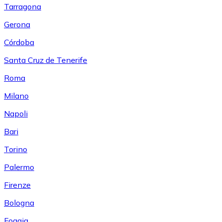
Tarragona
Gerona
Córdoba
Santa Cruz de Tenerife
Roma
Milano
Napoli
Bari
Torino
Palermo
Firenze
Bologna
Foggia