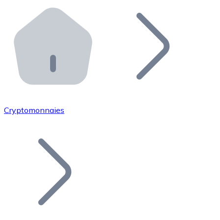
Effectuez des opérations de plus grande envergure. O
Distributeurs automatiques Bitnovo
Intégrez un ATM Bitnovo dans votre entreprise et per
API Bitnovo
Intégrez notre API dans votre écosystème.
Devenir Distributeur
Rejoignez notre réseau de distributeurs et commercialis
Cryptomonnaies
Lister un Token
Ajoutez le token de votre projet à notre service d'acha