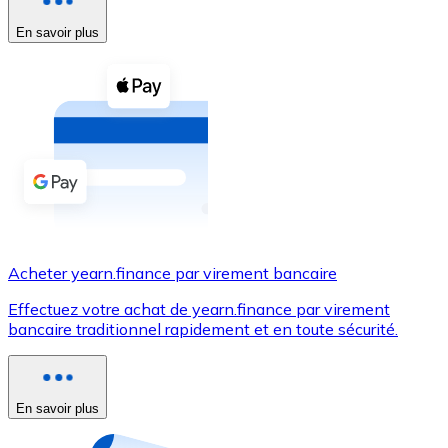
En savoir plus
Voir toutes
Coupons crypto
Achetez des cryptomonnaies en espèces et d'autres m
Acheter avec espèces
Virement SEPA
Ajoutez des fonds à votre compte Bitnovo ou effectuez 
Acheter avec virement bancaire
Acheter yearn.finance par virement bancaire
Carte de crédit / débit
Effectuez votre achat de yearn.finance par virement
Utilisez les cartes Visa et Mastercard pour acheter des
bancaire traditionnel rapidement et en toute sécurité.
Acheter avec carte
Boutique - Cartes
En savoir plus
Nouveau