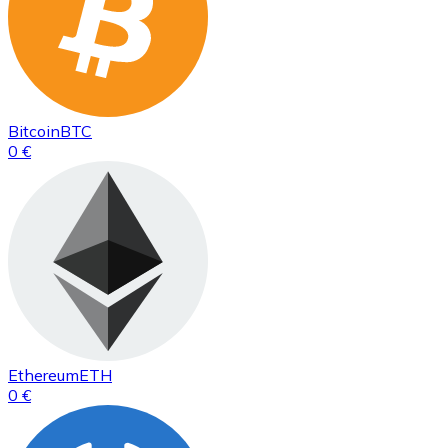
Bitcoin
BTC
0 €
Ethereum
ETH
0 €