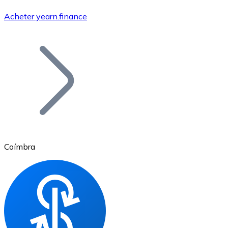
Acheter yearn.finance
Bitcoin
BTC
Coímbra
Ethereum
ETH