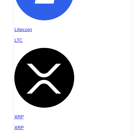
Litecoin
LTC
XRP
XRP