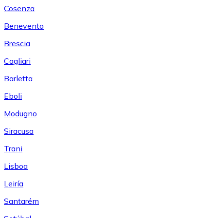
Cosenza
Benevento
Brescia
Cagliari
Barletta
Eboli
Modugno
Siracusa
Trani
Lisboa
Leiría
Santarém