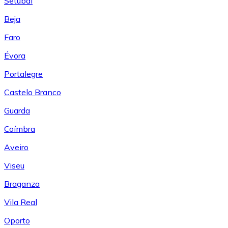
Setúbal
Beja
Faro
Évora
Portalegre
Castelo Branco
Guarda
Coímbra
Aveiro
Viseu
Braganza
Vila Real
Oporto