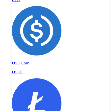
USD Coin
USDC