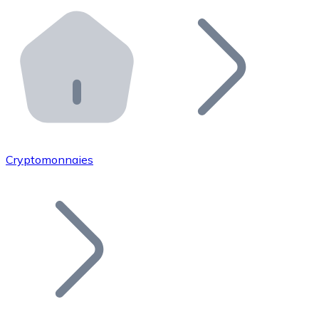
Effectuez des opérations de plus grande envergure. O
Distributeurs automatiques Bitnovo
Intégrez un ATM Bitnovo dans votre entreprise et per
API Bitnovo
Intégrez notre API dans votre écosystème.
Devenir Distributeur
Rejoignez notre réseau de distributeurs et commercialis
Cryptomonnaies
Lister un Token
Ajoutez le token de votre projet à notre service d'acha