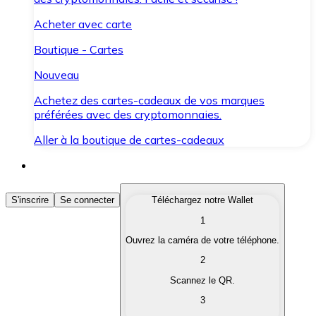
Acheter avec carte
Boutique - Cartes
Nouveau
Achetez des cartes-cadeaux de vos marques
préférées avec des cryptomonnaies.
Aller à la boutique de cartes-cadeaux
Acheter des Cryptomonnaies
S'inscrire
Se connecter
Téléchargez notre Wallet
1
Achetez les cryptomonnaies qui vous intéressent rapid
Ouvrez la caméra de votre téléphone.
Vendre des Cryptomonnaies
2
Convertissez vos cryptomonnaies en monnaie fiduciair
Scannez le QR.
3
Échanger (Swap)