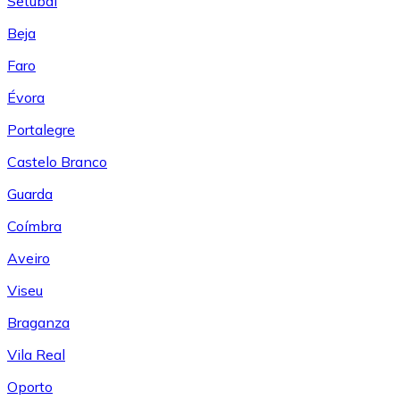
Setúbal
Beja
Faro
Évora
Portalegre
Castelo Branco
Guarda
Coímbra
Aveiro
Viseu
Braganza
Vila Real
Oporto