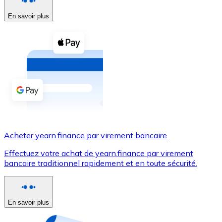
En savoir plus
Voir toutes
Coupons crypto
Achetez des cryptomonnaies en espèces et d'autres m
Acheter avec espèces
Virement SEPA
Ajoutez des fonds à votre compte Bitnovo ou effectuez 
Acheter avec virement bancaire
Acheter yearn.finance par virement bancaire
Carte de crédit / débit
Effectuez votre achat de yearn.finance par virement
Utilisez les cartes Visa et Mastercard pour acheter des
bancaire traditionnel rapidement et en toute sécurité.
Acheter avec carte
Boutique - Cartes
En savoir plus
Nouveau