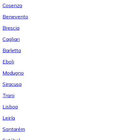
Cosenza
Benevento
Brescia
Cagliari
Barletta
Eboli
Modugno
Siracusa
Trani
Lisboa
Leiría
Santarém