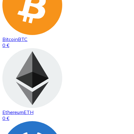
Bitcoin
BTC
0 €
Ethereum
ETH
0 €