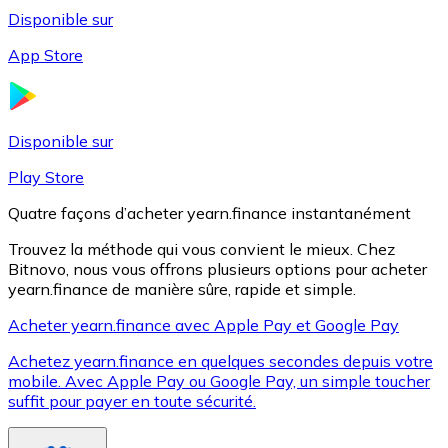
Disponible sur
App Store
Litecoin
LTC
Disponible sur
Play Store
Quatre façons d’acheter yearn.finance instantanément
Trouvez la méthode qui vous convient le mieux. Chez
Bitnovo, nous vous offrons plusieurs options pour acheter
yearn.finance de manière sûre, rapide et simple.
Acheter yearn.finance avec Apple Pay et Google Pay
Achetez yearn.finance en quelques secondes depuis votre
XRP
mobile. Avec Apple Pay ou Google Pay, un simple toucher
suffit pour payer en toute sécurité.
XRP