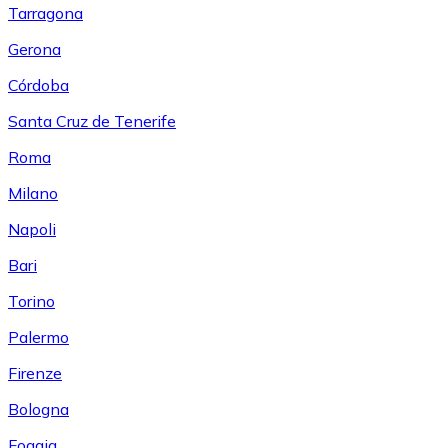
Tarragona
Gerona
Córdoba
Santa Cruz de Tenerife
Roma
Milano
Napoli
Bari
Torino
Palermo
Firenze
Bologna
Foggia