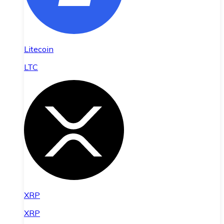
Litecoin
LTC
XRP
XRP