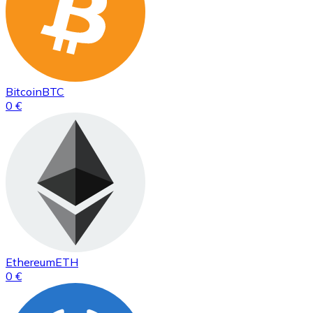
Bitcoin
BTC
0 €
Ethereum
ETH
0 €