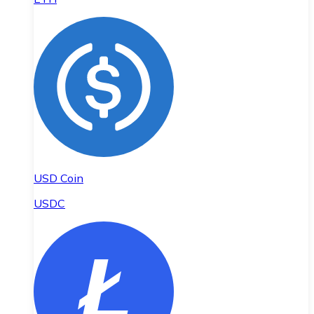
USD Coin
USDC