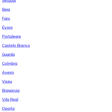
Setúbal
Beja
Faro
Évora
Portalegre
Castelo Branco
Guarda
Coímbra
Aveiro
Viseu
Braganza
Vila Real
Oporto