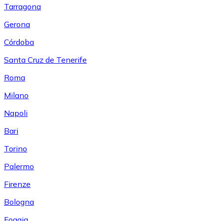
Tarragona
Gerona
Córdoba
Santa Cruz de Tenerife
Roma
Milano
Napoli
Bari
Torino
Palermo
Firenze
Bologna
Foggia