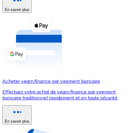
En savoir plus
Voir toutes
Coupons crypto
Achetez des cryptomonnaies en espèces et d'autres m
Acheter avec espèces
Virement SEPA
Ajoutez des fonds à votre compte Bitnovo ou effectuez 
Acheter avec virement bancaire
Acheter yearn.finance par virement bancaire
Carte de crédit / débit
Effectuez votre achat de yearn.finance par virement
Utilisez les cartes Visa et Mastercard pour acheter des
bancaire traditionnel rapidement et en toute sécurité.
Acheter avec carte
Boutique - Cartes
En savoir plus
Nouveau