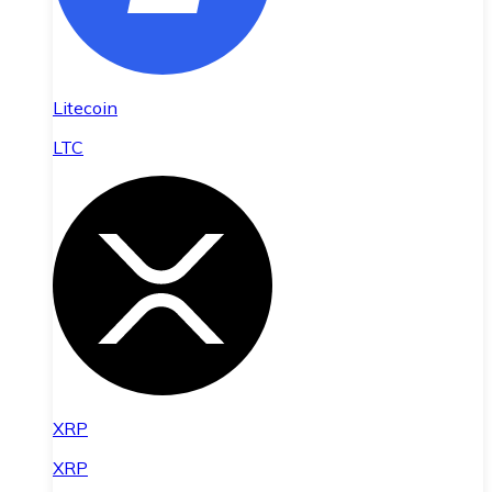
Litecoin
LTC
XRP
XRP