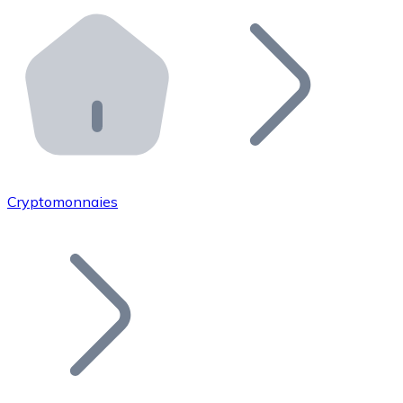
Effectuez des opérations de plus grande envergure. O
Distributeurs automatiques Bitnovo
Intégrez un ATM Bitnovo dans votre entreprise et per
API Bitnovo
Intégrez notre API dans votre écosystème.
Devenir Distributeur
Rejoignez notre réseau de distributeurs et commercialis
Cryptomonnaies
Lister un Token
Ajoutez le token de votre projet à notre service d'acha