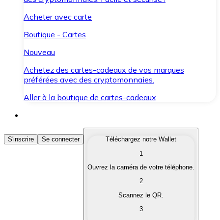
Acheter avec carte
Boutique - Cartes
Nouveau
Achetez des cartes-cadeaux de vos marques
préférées avec des cryptomonnaies.
Aller à la boutique de cartes-cadeaux
Acheter des Cryptomonnaies
S'inscrire
Se connecter
Téléchargez notre Wallet
1
Achetez les cryptomonnaies qui vous intéressent rapid
Ouvrez la caméra de votre téléphone.
Vendre des Cryptomonnaies
2
Convertissez vos cryptomonnaies en monnaie fiduciair
Scannez le QR.
3
Échanger (Swap)