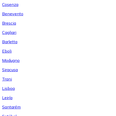
Cosenza
Benevento
Brescia
Cagliari
Barletta
Eboli
Modugno
Siracusa
Trani
Lisboa
Leiría
Santarém