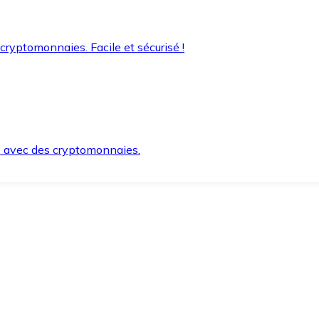
 cryptomonnaies. Facile et sécurisé !
s avec des cryptomonnaies.
ement et en toute sécurité.
e lorsque vous en avez besoin.