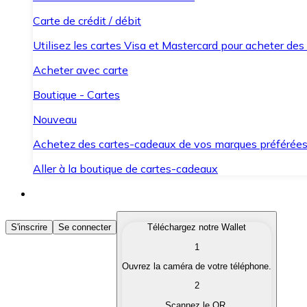
Carte de crédit / débit
Utilisez les cartes Visa et Mastercard pour acheter des
Acheter avec carte
Boutique - Cartes
Nouveau
Achetez des cartes-cadeaux de vos marques préférée
Aller à la boutique de cartes-cadeaux
Acheter des Cryptomonnaies
S'inscrire
Se connecter
Téléchargez notre Wallet
1
Achetez les cryptomonnaies qui vous intéressent rapid
Ouvrez la caméra de votre téléphone.
Vendre des Cryptomonnaies
2
Convertissez vos cryptomonnaies en monnaie fiduciair
Scannez le QR.