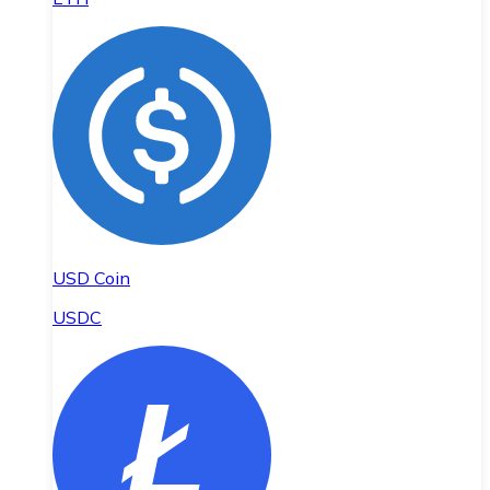
USD Coin
USDC