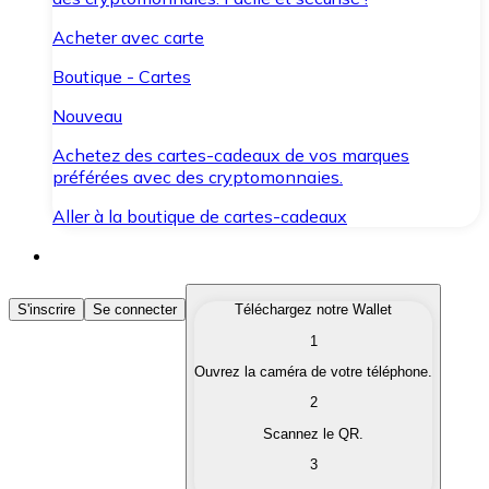
Acheter avec carte
Boutique - Cartes
Nouveau
Achetez des cartes-cadeaux de vos marques
préférées avec des cryptomonnaies.
Aller à la boutique de cartes-cadeaux
Acheter des Cryptomonnaies
S'inscrire
Se connecter
Téléchargez notre Wallet
1
Achetez les cryptomonnaies qui vous intéressent rapid
Ouvrez la caméra de votre téléphone.
Vendre des Cryptomonnaies
2
Convertissez vos cryptomonnaies en monnaie fiduciair
Scannez le QR.
3
Échanger (Swap)