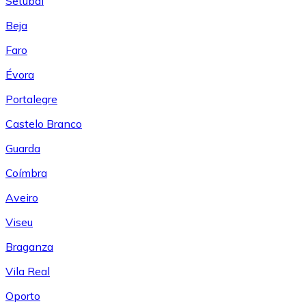
Setúbal
Beja
Faro
Évora
Portalegre
Castelo Branco
Guarda
Coímbra
Aveiro
Viseu
Braganza
Vila Real
Oporto