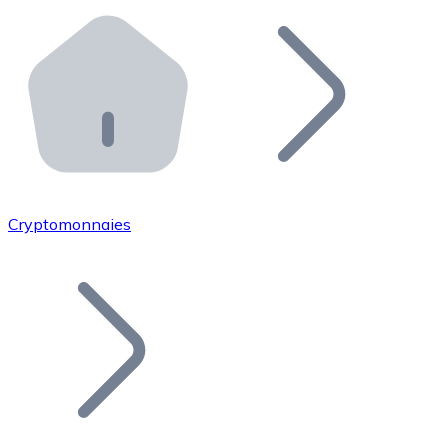
Effectuez des opérations de plus grande envergure. O
Distributeurs automatiques Bitnovo
Intégrez un ATM Bitnovo dans votre entreprise et per
API Bitnovo
Intégrez notre API dans votre écosystème.
Devenir Distributeur
Rejoignez notre réseau de distributeurs et commercialis
Cryptomonnaies
Lister un Token
Ajoutez le token de votre projet à notre service d'acha