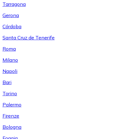
Tarragona
Gerona
Córdoba
Santa Cruz de Tenerife
Roma
Milano
Napoli
Bari
Torino
Palermo
Firenze
Bologna
Foggia