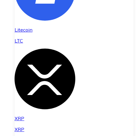
Litecoin
LTC
XRP
XRP