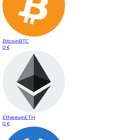
Bitcoin
BTC
0 €
Ethereum
ETH
0 €