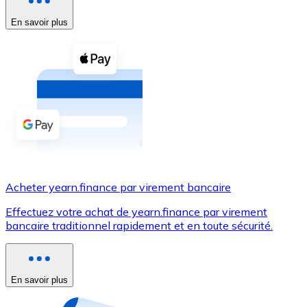
En savoir plus
Voir toutes
Coupons crypto
Achetez des cryptomonnaies en espèces et d'autres m
Acheter avec espèces
Virement SEPA
Ajoutez des fonds à votre compte Bitnovo ou effectuez 
Acheter avec virement bancaire
Acheter yearn.finance par virement bancaire
Carte de crédit / débit
Effectuez votre achat de yearn.finance par virement
Utilisez les cartes Visa et Mastercard pour acheter des
bancaire traditionnel rapidement et en toute sécurité.
Acheter avec carte
Boutique - Cartes
En savoir plus
Nouveau