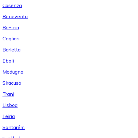
Cosenza
Benevento
Brescia
Cagliari
Barletta
Eboli
Modugno
Siracusa
Trani
Lisboa
Leiría
Santarém