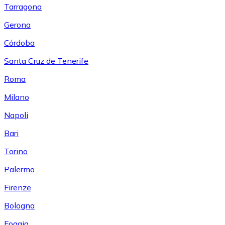
Tarragona
Gerona
Córdoba
Santa Cruz de Tenerife
Roma
Milano
Napoli
Bari
Torino
Palermo
Firenze
Bologna
Foggia