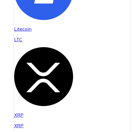
Litecoin
LTC
XRP
XRP