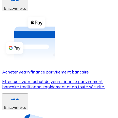
En savoir plus
Voir toutes
Coupons crypto
Achetez des cryptomonnaies en espèces et d'autres m
Acheter avec espèces
Virement SEPA
Ajoutez des fonds à votre compte Bitnovo ou effectuez 
Acheter avec virement bancaire
Acheter yearn.finance par virement bancaire
Carte de crédit / débit
Effectuez votre achat de yearn.finance par virement
Utilisez les cartes Visa et Mastercard pour acheter des
bancaire traditionnel rapidement et en toute sécurité.
Acheter avec carte
Boutique - Cartes
En savoir plus
Nouveau