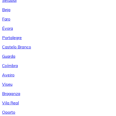
Setúbal
Beja
Faro
Évora
Portalegre
Castelo Branco
Guarda
Coímbra
Aveiro
Viseu
Braganza
Vila Real
Oporto