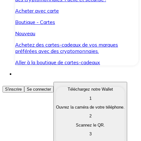
Acheter avec carte
Boutique - Cartes
Nouveau
Achetez des cartes-cadeaux de vos marques
préférées avec des cryptomonnaies.
Aller à la boutique de cartes-cadeaux
Acheter des Cryptomonnaies
S'inscrire
Se connecter
Téléchargez notre Wallet
1
Achetez les cryptomonnaies qui vous intéressent rapid
Ouvrez la caméra de votre téléphone.
Vendre des Cryptomonnaies
2
Convertissez vos cryptomonnaies en monnaie fiduciair
Scannez le QR.
3
Échanger (Swap)