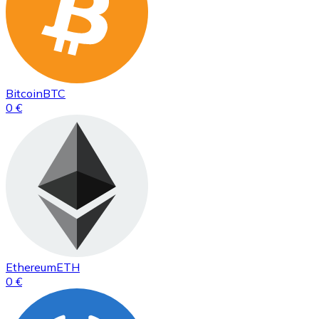
Bitcoin
BTC
0 €
Ethereum
ETH
0 €