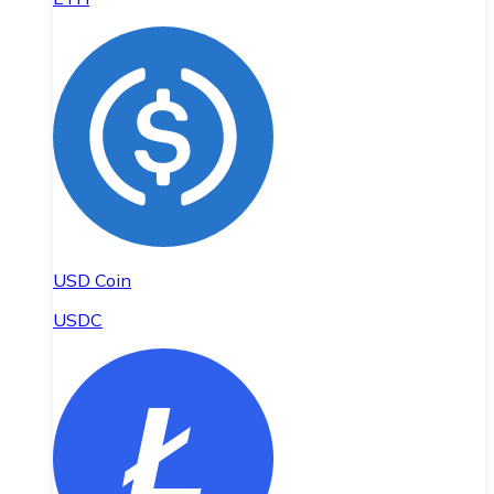
USD Coin
USDC