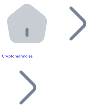
Effectuez des opérations de plus grande envergure. O
Distributeurs automatiques Bitnovo
Intégrez un ATM Bitnovo dans votre entreprise et per
API Bitnovo
Intégrez notre API dans votre écosystème.
Devenir Distributeur
Rejoignez notre réseau de distributeurs et commercialis
Cryptomonnaies
Lister un Token
Ajoutez le token de votre projet à notre service d'acha