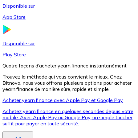
Disponible sur
App Store
Litecoin
LTC
Disponible sur
Play Store
Quatre façons d’acheter yearn.finance instantanément
Trouvez la méthode qui vous convient le mieux. Chez
Bitnovo, nous vous offrons plusieurs options pour acheter
yearn.finance de manière sûre, rapide et simple.
Acheter yearn.finance avec Apple Pay et Google Pay
Achetez yearn.finance en quelques secondes depuis votre
XRP
mobile. Avec Apple Pay ou Google Pay, un simple toucher
suffit pour payer en toute sécurité.
XRP