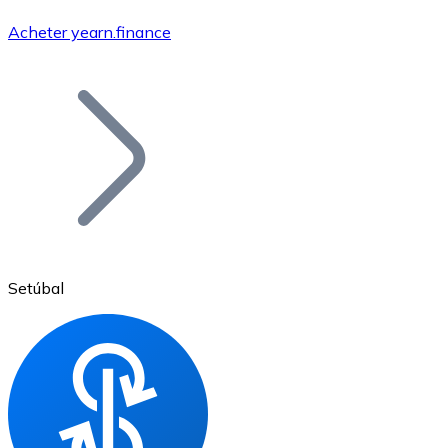
Acheter yearn.finance
Bitcoin
BTC
Setúbal
Ethereum
ETH