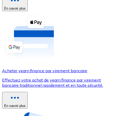
En savoir plus
Voir toutes
Coupons crypto
Achetez des cryptomonnaies en espèces et d'autres m
Acheter avec espèces
Virement SEPA
Ajoutez des fonds à votre compte Bitnovo ou effectuez 
Acheter avec virement bancaire
Acheter yearn.finance par virement bancaire
Carte de crédit / débit
Effectuez votre achat de yearn.finance par virement
Utilisez les cartes Visa et Mastercard pour acheter des
bancaire traditionnel rapidement et en toute sécurité.
Acheter avec carte
Boutique - Cartes
En savoir plus
Nouveau