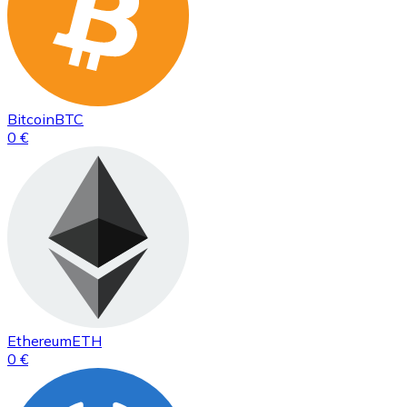
Bitcoin
BTC
0 €
Ethereum
ETH
0 €