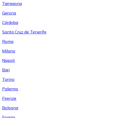
Tarragona
Gerona
Córdoba
Santa Cruz de Tenerife
Roma
Milano
Napoli
Bari
Torino
Palermo
Firenze
Bologna
Foggia