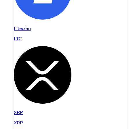
Litecoin
LTC
XRP
XRP