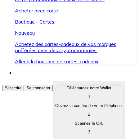
Acheter avec carte
Boutique - Cartes
Nouveau
Achetez des cartes-cadeaux de vos marques
préférées avec des cryptomonnaies.
Aller à la boutique de cartes-cadeaux
Acheter des Cryptomonnaies
S'inscrire
Se connecter
Téléchargez notre Wallet
1
Achetez les cryptomonnaies qui vous intéressent rapid
Ouvrez la caméra de votre téléphone.
Vendre des Cryptomonnaies
2
Convertissez vos cryptomonnaies en monnaie fiduciair
Scannez le QR.
3
Échanger (Swap)