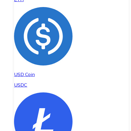
USD Coin
USDC