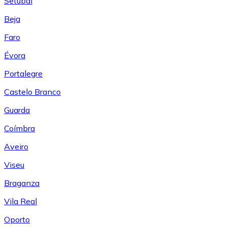
Setúbal
Beja
Faro
Évora
Portalegre
Castelo Branco
Guarda
Coímbra
Aveiro
Viseu
Braganza
Vila Real
Oporto