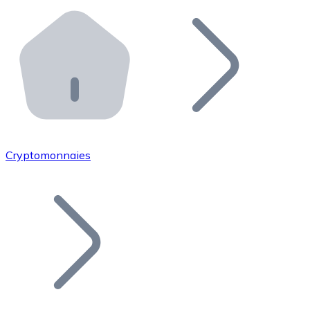
Effectuez des opérations de plus grande envergure. O
Distributeurs automatiques Bitnovo
Intégrez un ATM Bitnovo dans votre entreprise et per
API Bitnovo
Intégrez notre API dans votre écosystème.
Devenir Distributeur
Rejoignez notre réseau de distributeurs et commercialis
Cryptomonnaies
Lister un Token
Ajoutez le token de votre projet à notre service d'acha