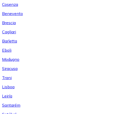
Cosenza
Benevento
Brescia
Cagliari
Barletta
Eboli
Modugno
Siracusa
Trani
Lisboa
Leiría
Santarém