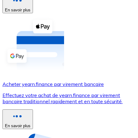
En savoir plus
Voir toutes
Coupons crypto
Achetez des cryptomonnaies en espèces et d'autres m
Acheter avec espèces
Virement SEPA
Ajoutez des fonds à votre compte Bitnovo ou effectuez 
Acheter avec virement bancaire
Acheter yearn.finance par virement bancaire
Carte de crédit / débit
Effectuez votre achat de yearn.finance par virement
Utilisez les cartes Visa et Mastercard pour acheter des
bancaire traditionnel rapidement et en toute sécurité.
Acheter avec carte
Boutique - Cartes
En savoir plus
Nouveau