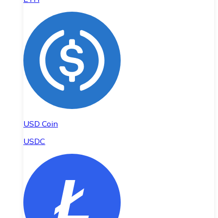
USD Coin
USDC