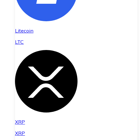
Litecoin
LTC
XRP
XRP