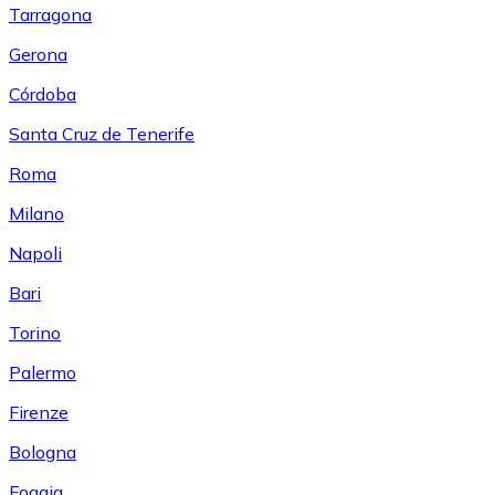
Tarragona
Gerona
Córdoba
Santa Cruz de Tenerife
Roma
Milano
Napoli
Bari
Torino
Palermo
Firenze
Bologna
Foggia