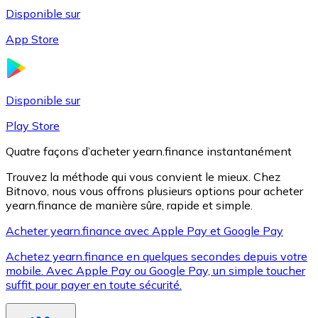
Disponible sur
App Store
Litecoin
LTC
Disponible sur
Play Store
Quatre façons d’acheter yearn.finance instantanément
Trouvez la méthode qui vous convient le mieux. Chez
Bitnovo, nous vous offrons plusieurs options pour acheter
yearn.finance de manière sûre, rapide et simple.
Acheter yearn.finance avec Apple Pay et Google Pay
Achetez yearn.finance en quelques secondes depuis votre
XRP
mobile. Avec Apple Pay ou Google Pay, un simple toucher
suffit pour payer en toute sécurité.
XRP