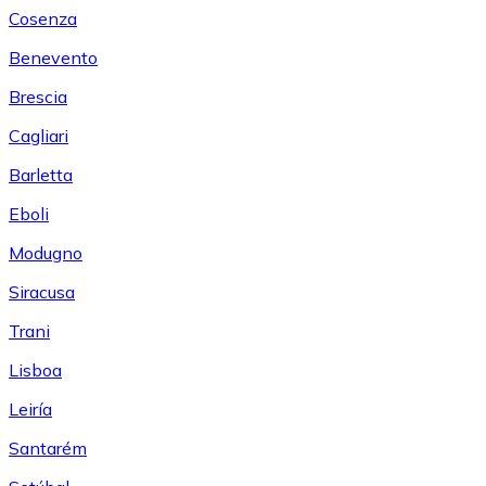
Cosenza
Benevento
Brescia
Cagliari
Barletta
Eboli
Modugno
Siracusa
Trani
Lisboa
Leiría
Santarém