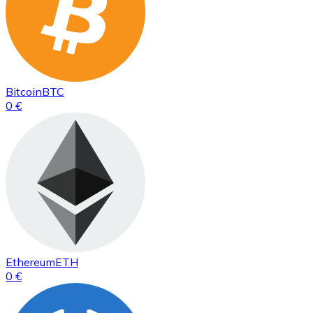
Bitcoin
BTC
0 €
Ethereum
ETH
0 €