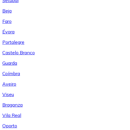
Setúbal
Beja
Faro
Évora
Portalegre
Castelo Branco
Guarda
Coímbra
Aveiro
Viseu
Braganza
Vila Real
Oporto