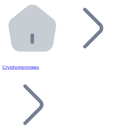
Effectuez des opérations de plus grande envergure. O
Distributeurs automatiques Bitnovo
Intégrez un ATM Bitnovo dans votre entreprise et per
API Bitnovo
Intégrez notre API dans votre écosystème.
Devenir Distributeur
Rejoignez notre réseau de distributeurs et commercialis
Cryptomonnaies
Lister un Token
Ajoutez le token de votre projet à notre service d'acha