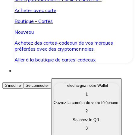
Acheter avec carte
Boutique - Cartes
Nouveau
Achetez des cartes-cadeaux de vos marques
préférées avec des cryptomonnaies.
Aller à la boutique de cartes-cadeaux
Acheter des Cryptomonnaies
S'inscrire
Se connecter
Téléchargez notre Wallet
1
Achetez les cryptomonnaies qui vous intéressent rapid
Ouvrez la caméra de votre téléphone.
Vendre des Cryptomonnaies
2
Convertissez vos cryptomonnaies en monnaie fiduciair
Scannez le QR.
3
Échanger (Swap)