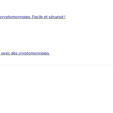
 cryptomonnaies. Facile et sécurisé !
s avec des cryptomonnaies.
ement et en toute sécurité.
e lorsque vous en avez besoin.