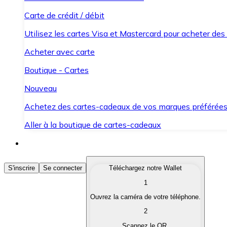
Carte de crédit / débit
Utilisez les cartes Visa et Mastercard pour acheter des
Acheter avec carte
Boutique - Cartes
Nouveau
Achetez des cartes-cadeaux de vos marques préférée
Aller à la boutique de cartes-cadeaux
Acheter des Cryptomonnaies
S'inscrire
Se connecter
Téléchargez notre Wallet
1
Achetez les cryptomonnaies qui vous intéressent rapid
Ouvrez la caméra de votre téléphone.
Vendre des Cryptomonnaies
2
Convertissez vos cryptomonnaies en monnaie fiduciair
Scannez le QR.