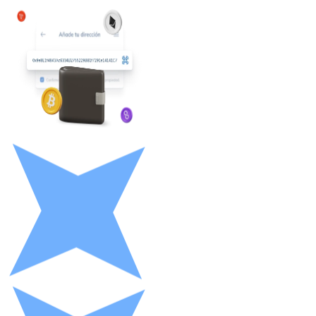
Litecoin
LTC
XRP
XRP