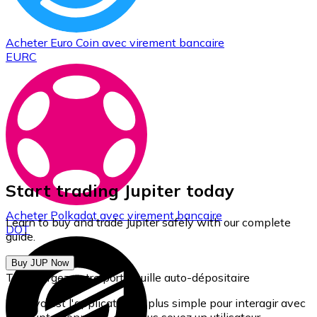
Acheter
Euro Coin
avec virement bancaire
EURC
Start trading Jupiter today
Acheter
Polkadot
avec virement bancaire
Learn to buy and trade Jupiter safely with our complete
DOT
guide.
Buy JUP Now
Téléchargez notre portefeuille auto-dépositaire
Bitnovo est l'application la plus simple pour interagir avec