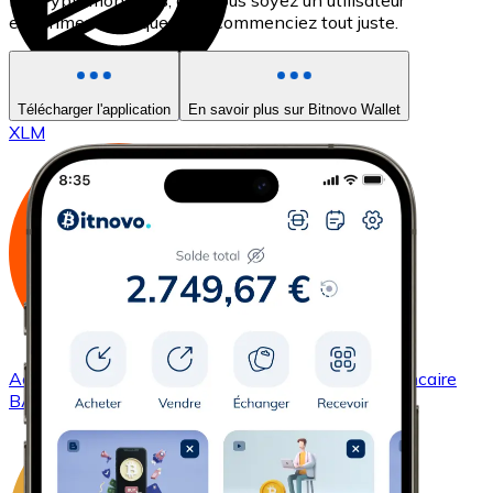
les cryptomonnaies, que vous soyez un utilisateur
expérimenté ou que vous commenciez tout juste.
Acheter
Stellar
avec virement bancaire
Télécharger l'application
En savoir plus sur Bitnovo Wallet
XLM
Acheter
Basic Attention Token
avec virement bancaire
BAT