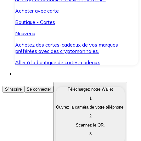
Acheter avec carte
Boutique - Cartes
Nouveau
Achetez des cartes-cadeaux de vos marques
préférées avec des cryptomonnaies.
Aller à la boutique de cartes-cadeaux
Acheter des Cryptomonnaies
S'inscrire
Se connecter
Téléchargez notre Wallet
1
Achetez les cryptomonnaies qui vous intéressent rapid
Ouvrez la caméra de votre téléphone.
Vendre des Cryptomonnaies
2
Convertissez vos cryptomonnaies en monnaie fiduciair
Scannez le QR.
3
Échanger (Swap)