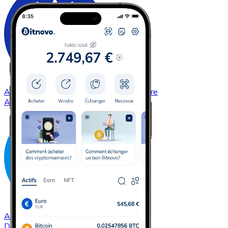
Acheter
Cardano
avec virement bancaire
ADA
Acheter
Dash
avec virement bancaire
DASH