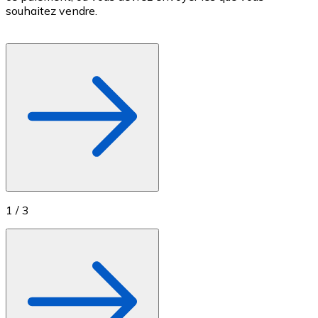
souhaitez vendre.
Achetez des cartes-cadeaux de vos marques préférées
Aller à la boutique de cartes-cadeaux
1
/
3