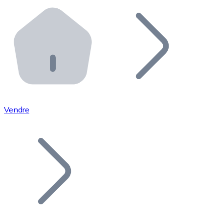
Effectuez des opérations de plus grande envergure. O
Distributeurs automatiques Bitnovo
Intégrez un ATM Bitnovo dans votre entreprise et per
API Bitnovo
Intégrez notre API dans votre écosystème.
Devenir Distributeur
Rejoignez notre réseau de distributeurs et commercialis
Vendre
Lister un Token
Ajoutez le token de votre projet à notre service d'acha