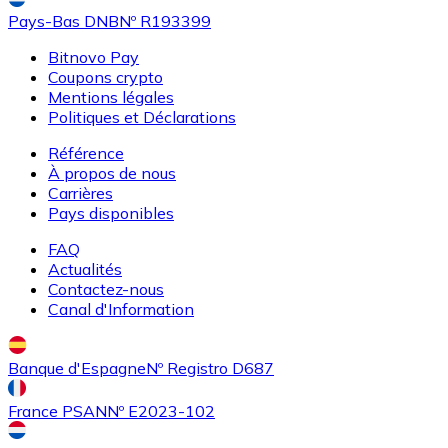
Pays-Bas DNB
Nº R193399
Bitnovo Pay
Coupons crypto
Mentions légales
Politiques et Déclarations
Acheter
Uniswap
avec virement bancaire
Référence
UNI
À propos de nous
Carrières
Pays disponibles
FAQ
Actualités
Contactez-nous
Canal d'Information
Banque d'Espagne
Nº Registro D687
Acheter
Ethereum Classic
avec virement bancaire
ETC
France PSAN
Nº E2023-102