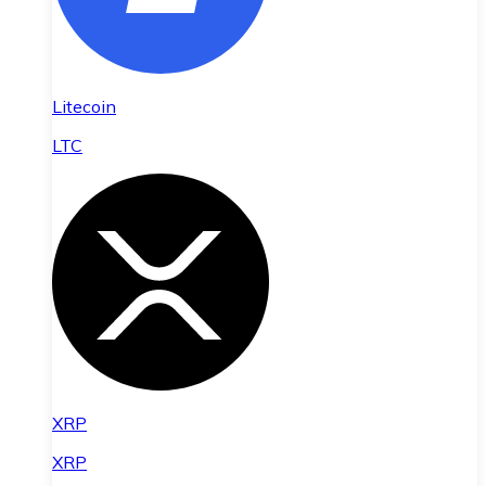
Litecoin
LTC
XRP
XRP