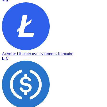
XRP
Acheter
Litecoin
avec virement bancaire
LTC