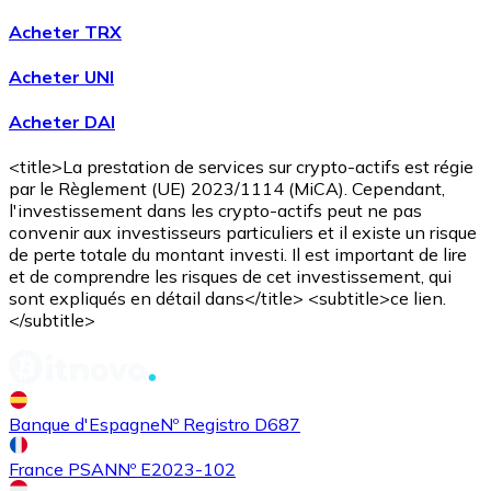
Acheter TRX
Acheter UNI
Acheter
Avalanche
avec virement bancaire
Acheter DAI
AVAX
<title>La prestation de services sur crypto-actifs est régie
par le Règlement (UE) 2023/1114 (MiCA). Cependant,
l'investissement dans les crypto-actifs peut ne pas
convenir aux investisseurs particuliers et il existe un risque
de perte totale du montant investi. Il est important de lire
et de comprendre les risques de cet investissement, qui
sont expliqués en détail dans</title> <subtitle>ce lien.
</subtitle>
Acheter
Shiba Inu
avec virement bancaire
SHIB
Banque d'Espagne
Nº Registro D687
France PSAN
Nº E2023-102