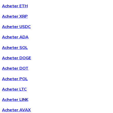
Acheter ETH
Acheter
Chainlink
avec virement bancaire
Acheter XRP
LINK
Acheter USDC
Acheter ADA
Acheter SOL
Acheter DOGE
Acheter DOT
Acheter
Wrapped Bitcoin
avec virement bancaire
Acheter POL
WBTC
Acheter LTC
Acheter LINK
Acheter AVAX