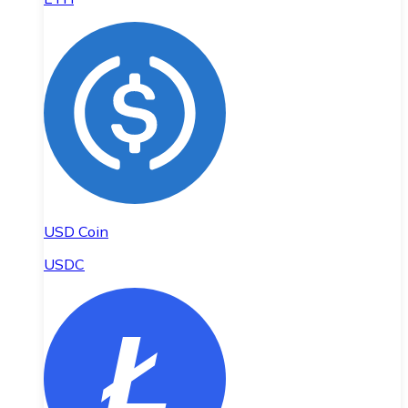
USD Coin
USDC