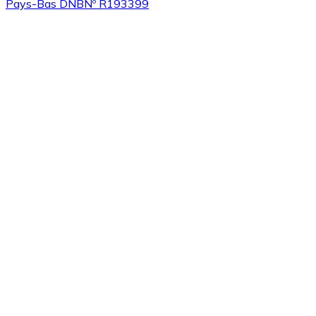
Pays-Bas DNB
Nº R193399
Acheter
Algorand
avec virement bancaire
ALGO
Acheter
Tezos
avec virement bancaire
XTZ