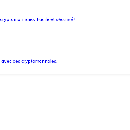
 cryptomonnaies. Facile et sécurisé !
s avec des cryptomonnaies.
ement et en toute sécurité.
e lorsque vous en avez besoin.