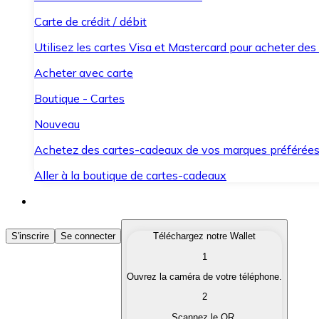
Carte de crédit / débit
Utilisez les cartes Visa et Mastercard pour acheter des
Acheter avec carte
Boutique - Cartes
Nouveau
Achetez des cartes-cadeaux de vos marques préférée
Aller à la boutique de cartes-cadeaux
Acheter des Cryptomonnaies
S'inscrire
Se connecter
Téléchargez notre Wallet
1
Achetez les cryptomonnaies qui vous intéressent rapid
Ouvrez la caméra de votre téléphone.
Vendre des Cryptomonnaies
2
Convertissez vos cryptomonnaies en monnaie fiduciair
Scannez le QR.