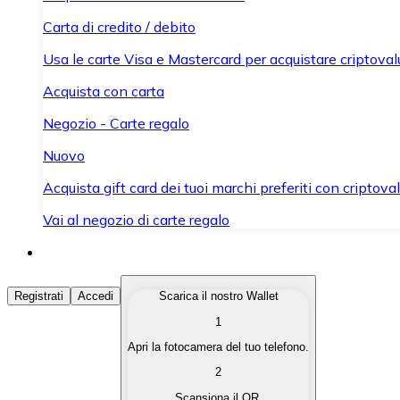
Carta di credito / debito
Usa le carte Visa e Mastercard per acquistare criptovalut
Acquista con carta
Negozio - Carte regalo
Nuovo
Acquista gift card dei tuoi marchi preferiti con criptoval
Vai al negozio di carte regalo
Acquista Criptovalute
Registrati
Accedi
Scarica il nostro Wallet
1
Acquista le criptovalute che ti interessano in modo rapi
Apri la fotocamera del tuo telefono.
Vendi Criptovalute
2
Converti le tue criptovalute in valuta fiat quando ne ha
Scansiona il QR.