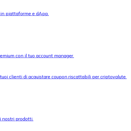
 in piattaforme e dApp.
premium con il tuo account manager.
oi clienti di acquistare coupon riscattabili per criptovalute.
 nostri prodotti.