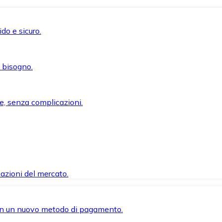
do e sicuro.
i bisogno.
e, senza complicazioni.
azioni del mercato.
 con un nuovo metodo di pagamento.