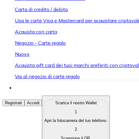
Carta di credito / debito
Usa le carte Visa e Mastercard per acquistare criptovalut
Acquista con carta
Negozio - Carte regalo
Nuovo
Acquista gift card dei tuoi marchi preferiti con criptoval
Vai al negozio di carte regalo
Acquista Criptovalute
Registrati
Accedi
Scarica il nostro Wallet
1
Acquista le criptovalute che ti interessano in modo rapi
Apri la fotocamera del tuo telefono.
Vendi Criptovalute
2
Converti le tue criptovalute in valuta fiat quando ne ha
Scansiona il QR.