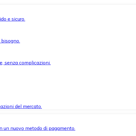
do e sicuro.
i bisogno.
e, senza complicazioni.
azioni del mercato.
 con un nuovo metodo di pagamento.