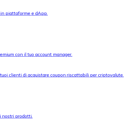
 in piattaforme e dApp.
premium con il tuo account manager.
oi clienti di acquistare coupon riscattabili per criptovalute.
 nostri prodotti.