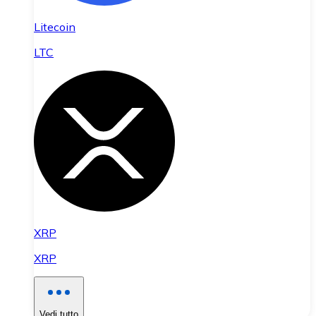
Litecoin
LTC
XRP
XRP
Vedi tutto