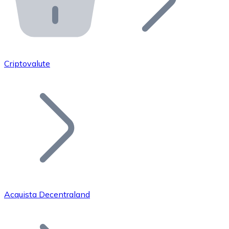
API Bitnovo
Integra la nostra API nel tuo ecosistema.
Diventa Rivenditore
Unisciti alla nostra rete di rivenditori e commercializza i
Criptovalute
Inserisci un Token
Aggiungi il token del tuo progetto al nostro servizio di
Acquista Decentraland
Bitcoin