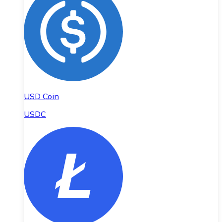
USD Coin
USDC