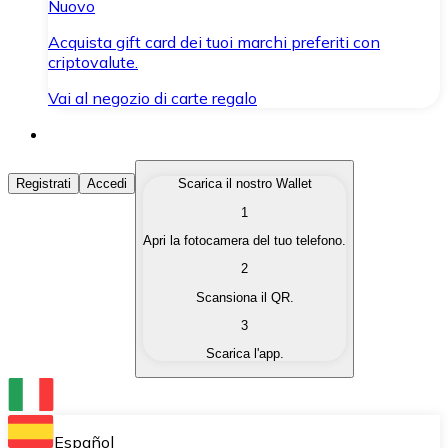
Nuovo
Acquista gift card dei tuoi marchi preferiti con
criptovalute.
Vai al negozio di carte regalo
Acquista Criptovalute
Registrati
Accedi
Scarica il nostro Wallet
1
Acquista le criptovalute che ti interessano in modo rapi
Apri la fotocamera del tuo telefono.
Vendi Criptovalute
2
Converti le tue criptovalute in valuta fiat quando ne ha
Scansiona il QR.
3
Scambia (Swap)
Scarica l'app.
Scambia una criptovaluta con un'altra istantaneamente
Wallet Bitnovo
Conserva le tue cripto in un Wallet self-custodial.
Español