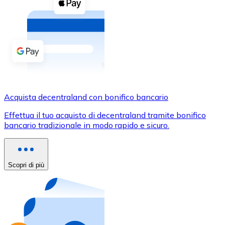
Acquista criptovalute in contanti e altri mezzi di pagam
Acquista con contanti
Bonifico SEPA
Aggiungi fondi al tuo conto Bitnovo o fai acquisti dirett
Acquista con bonifico bancario
Carta di credito / debito
Acquista decentraland con bonifico bancario
Usa le carte Visa e Mastercard per acquistare criptovalut
Effettua il tuo acquisto di decentraland tramite bonifico
bancario tradizionale in modo rapido e sicuro.
Acquista con carta
Negozio - Carte regalo
Scopri di più
Nuovo
Acquista gift card dei tuoi marchi preferiti con criptoval
Vai al negozio di carte regalo