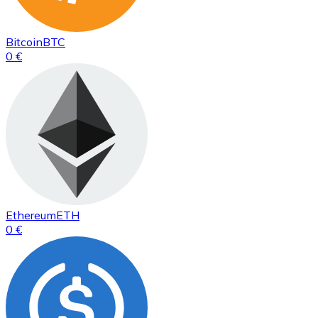
Bitcoin
BTC
0 €
Ethereum
ETH
0 €