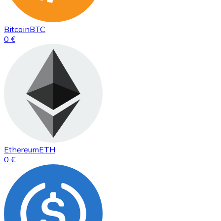
Bitcoin
BTC
0 €
Ethereum
ETH
0 €