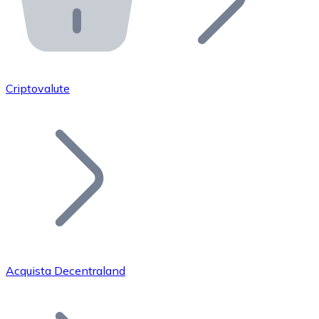
API Bitnovo
Integra la nostra API nel tuo ecosistema.
Diventa Rivenditore
Unisciti alla nostra rete di rivenditori e commercializza i
Criptovalute
Inserisci un Token
Aggiungi il token del tuo progetto al nostro servizio di
Acquista Decentraland
Bitcoin