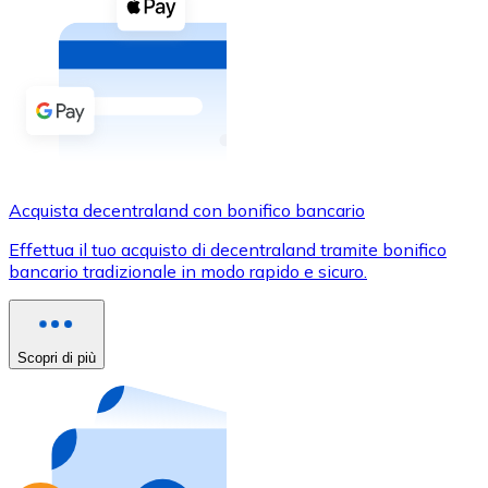
Acquista criptovalute in contanti e altri mezzi di pagam
Acquista con contanti
Bonifico SEPA
Aggiungi fondi al tuo conto Bitnovo o fai acquisti dirett
Acquista con bonifico bancario
Carta di credito / debito
Acquista decentraland con bonifico bancario
Usa le carte Visa e Mastercard per acquistare criptovalut
Effettua il tuo acquisto di decentraland tramite bonifico
bancario tradizionale in modo rapido e sicuro.
Acquista con carta
Negozio - Carte regalo
Scopri di più
Nuovo
Acquista gift card dei tuoi marchi preferiti con criptoval
Vai al negozio di carte regalo