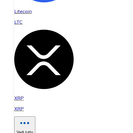
Litecoin
LTC
XRP
XRP
Vedi tutto