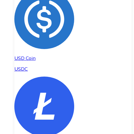
USD Coin
USDC