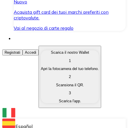
Nuovo
Acquista gift card dei tuoi marchi preferiti con
criptovalute.
Vai al negozio di carte regalo
Acquista Criptovalute
Registrati
Accedi
Scarica il nostro Wallet
1
Acquista le criptovalute che ti interessano in modo rapi
Apri la fotocamera del tuo telefono.
Vendi Criptovalute
2
Converti le tue criptovalute in valuta fiat quando ne ha
Scansiona il QR.
3
Scambia (Swap)
Scarica l'app.
Scambia una criptovaluta con un'altra istantaneamente
Wallet Bitnovo
Conserva le tue cripto in un Wallet self-custodial.
Español