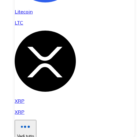
Litecoin
LTC
XRP
XRP
Vedi tutto