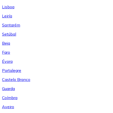
Lisboa
Leiría
Santarém
Setúbal
Beja
Faro
Évora
Portalegre
Castelo Branco
Guarda
Coímbra
Aveiro