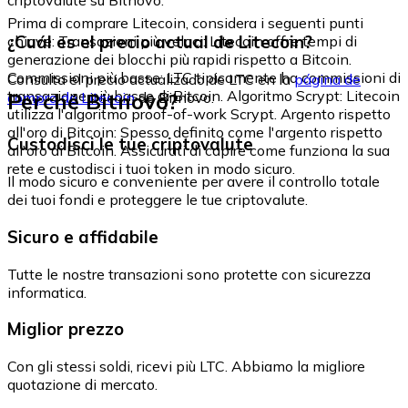
Prima di comprare Litecoin, considera i seguenti punti
¿Cuál es el precio actual de Litecoin?
chiave: Transazioni più veloci: Litecoin offre tempi di
generazione dei blocchi più rapidi rispetto a Bitcoin.
Commissioni più basse: LTC tipicamente ha commissioni di
Consulta el precio actualizado de LTC en la
página de
transazione più basse di Bitcoin. Algoritmo Scrypt: Litecoin
Perché Bitnovo?
compra de Litecoin
de Bitnovo.
utilizza l'algoritmo proof-of-work Scrypt. Argento rispetto
all'oro di Bitcoin: Spesso definito come l'argento rispetto
Custodisci le tue criptovalute
all'oro di Bitcoin. Assicurati di capire come funziona la sua
rete e custodisci i tuoi token in modo sicuro.
Il modo sicuro e conveniente per avere il controllo totale
dei tuoi fondi e proteggere le tue criptovalute.
Sicuro e affidabile
Tutte le nostre transazioni sono protette con sicurezza
informatica.
Miglior prezzo
Con gli stessi soldi, ricevi più LTC. Abbiamo la migliore
quotazione di mercato.