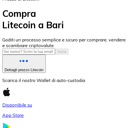
Compra
Litecoin a Bari
USD Coin
Goditi un processo semplice e sicuro per comprare, vendere
e scambiare criptovalute.
USDC
Inizia
Dettagli prezzo Litecoin
Scarica il nostro Wallet di auto-custodia
Disponibile su
App Store
Litecoin