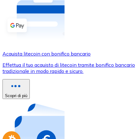
Acquista criptovalute in contanti e altri mezzi di pagam
Acquista con contanti
Bonifico SEPA
Aggiungi fondi al tuo conto Bitnovo o fai acquisti dirett
Acquista con bonifico bancario
Acquista litecoin con bonifico bancario
Carta di credito / debito
Effettua il tuo acquisto di litecoin tramite bonifico bancario
Usa le carte Visa e Mastercard per acquistare criptovalut
tradizionale in modo rapido e sicuro.
Acquista con carta
Negozio - Carte regalo
Scopri di più
Nuovo
Acquista gift card dei tuoi marchi preferiti con criptoval
Vai al negozio di carte regalo