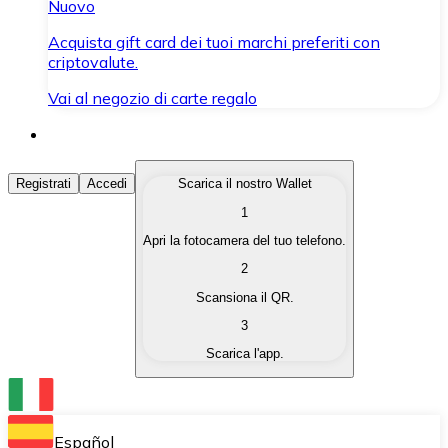
Nuovo
Acquista gift card dei tuoi marchi preferiti con
criptovalute.
Vai al negozio di carte regalo
Acquista Criptovalute
Registrati
Accedi
Scarica il nostro Wallet
1
Acquista le criptovalute che ti interessano in modo rapi
Apri la fotocamera del tuo telefono.
Vendi Criptovalute
2
Converti le tue criptovalute in valuta fiat quando ne ha
Scansiona il QR.
3
Scambia (Swap)
Scarica l'app.
Scambia una criptovaluta con un'altra istantaneamente
Wallet Bitnovo
Conserva le tue cripto in un Wallet self-custodial.
Español