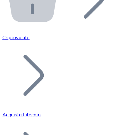
API Bitnovo
Integra la nostra API nel tuo ecosistema.
Diventa Rivenditore
Unisciti alla nostra rete di rivenditori e commercializza i
Criptovalute
Inserisci un Token
Aggiungi il token del tuo progetto al nostro servizio di
Acquista Litecoin
Bitcoin