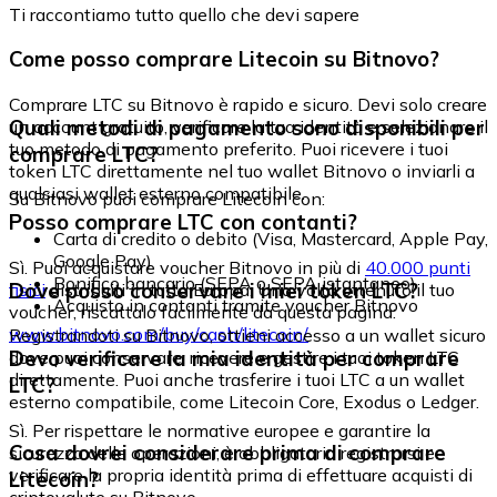
Ti raccontiamo tutto quello che devi sapere
Come posso comprare Litecoin su Bitnovo?
Comprare LTC su Bitnovo è rapido e sicuro. Devi solo creare
Quali metodi di pagamento sono disponibili per
un account gratuito, verificare la tua identità e selezionare il
tuo metodo di pagamento preferito. Puoi ricevere i tuoi
comprare LTC?
token LTC direttamente nel tuo wallet Bitnovo o inviarli a
qualsiasi wallet esterno compatibile.
Su Bitnovo puoi comprare Litecoin con:
Posso comprare LTC con contanti?
Carta di credito o debito (Visa, Mastercard, Apple Pay,
Google Pay)
Sì. Puoi acquistare voucher Bitnovo in più di
40.000 punti
Bonifico bancario (SEPA o SEPA istantaneo)
Dove posso conservare i miei token LTC?
fisici
distribuiti in tutta Europa. Una volta ottenuto il tuo
Acquisto in contanti tramite voucher Bitnovo
voucher, riscattalo facilmente da questa pagina:
www.bitnovo.com/buy/cash/litecoin/
Registrandoti su Bitnovo, ottieni accesso a un wallet sicuro
Devo verificare la mia identità per comprare
dove puoi conservare, ricevere e gestire i tuoi token LTC
direttamente. Puoi anche trasferire i tuoi LTC a un wallet
LTC?
esterno compatibile, come Litecoin Core, Exodus o Ledger.
Sì. Per rispettare le normative europee e garantire la
Cosa dovrei considerare prima di comprare
sicurezza delle operazioni, è obbligatorio registrarsi e
verificare la propria identità prima di effettuare acquisti di
Litecoin?
criptovalute su Bitnovo.