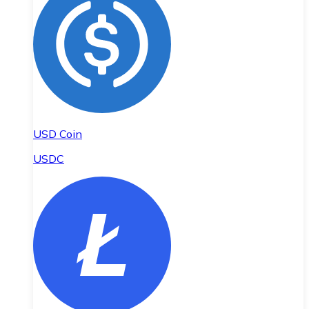
USD Coin
USDC