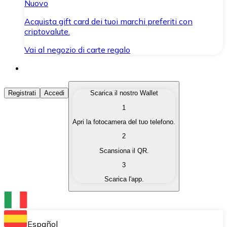
Nuovo
Acquista gift card dei tuoi marchi preferiti con
criptovalute.
Vai al negozio di carte regalo
Acquista Criptovalute
Registrati
Accedi
Scarica il nostro Wallet
1
Acquista le criptovalute che ti interessano in modo rapi
Apri la fotocamera del tuo telefono.
Vendi Criptovalute
2
Converti le tue criptovalute in valuta fiat quando ne ha
Scansiona il QR.
3
Scambia (Swap)
Scarica l'app.
Scambia una criptovaluta con un'altra istantaneamente
Wallet Bitnovo
Conserva le tue cripto in un Wallet self-custodial.
Español