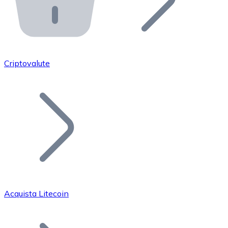
API Bitnovo
Integra la nostra API nel tuo ecosistema.
Diventa Rivenditore
Unisciti alla nostra rete di rivenditori e commercializza i
Criptovalute
Inserisci un Token
Aggiungi il token del tuo progetto al nostro servizio di
Acquista Litecoin
Bitcoin