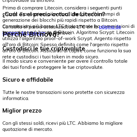
Prima di comprare Litecoin, considera i seguenti punti
¿Cuál es el precio actual de Litecoin?
chiave: Transazioni più veloci: Litecoin offre tempi di
generazione dei blocchi più rapidi rispetto a Bitcoin.
Commissioni più basse: LTC tipicamente ha commissioni di
Consulta el precio actualizado de LTC en la
página de
transazione più basse di Bitcoin. Algoritmo Scrypt: Litecoin
Perché Bitnovo?
compra de Litecoin
de Bitnovo.
utilizza l'algoritmo proof-of-work Scrypt. Argento rispetto
all'oro di Bitcoin: Spesso definito come l'argento rispetto
Custodisci le tue criptovalute
all'oro di Bitcoin. Assicurati di capire come funziona la sua
rete e custodisci i tuoi token in modo sicuro.
Il modo sicuro e conveniente per avere il controllo totale
dei tuoi fondi e proteggere le tue criptovalute.
Sicuro e affidabile
Tutte le nostre transazioni sono protette con sicurezza
informatica.
Miglior prezzo
Con gli stessi soldi, ricevi più LTC. Abbiamo la migliore
quotazione di mercato.