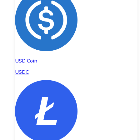
USD Coin
USDC