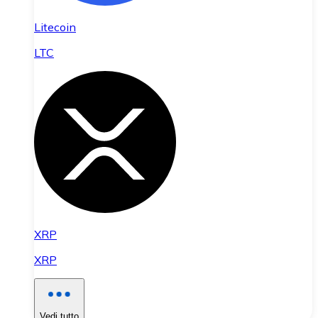
Litecoin
LTC
XRP
XRP
Vedi tutto