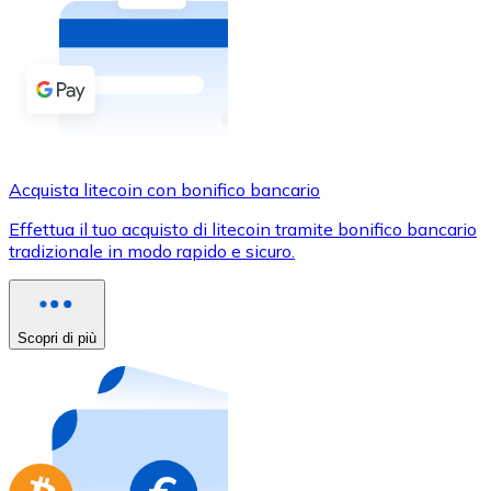
Acquista criptovalute in contanti e altri mezzi di pagam
Acquista con contanti
Bonifico SEPA
Aggiungi fondi al tuo conto Bitnovo o fai acquisti dirett
Acquista con bonifico bancario
Acquista litecoin con bonifico bancario
Carta di credito / debito
Effettua il tuo acquisto di litecoin tramite bonifico bancario
Usa le carte Visa e Mastercard per acquistare criptovalut
tradizionale in modo rapido e sicuro.
Acquista con carta
Negozio - Carte regalo
Scopri di più
Nuovo
Acquista gift card dei tuoi marchi preferiti con criptoval
Vai al negozio di carte regalo