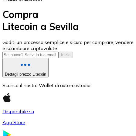
Compra
Litecoin a Sevilla
USD Coin
Goditi un processo semplice e sicuro per comprare, vendere
e scambiare criptovalute.
USDC
Inizia
Dettagli prezzo Litecoin
Scarica il nostro Wallet di auto-custodia
Disponibile su
App Store
Litecoin