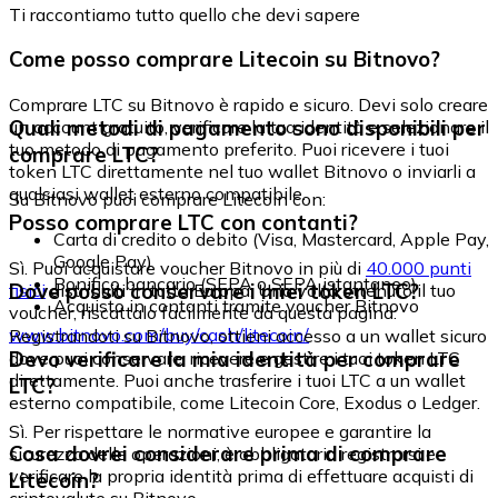
Ti raccontiamo tutto quello che devi sapere
Come posso comprare Litecoin su Bitnovo?
Comprare LTC su Bitnovo è rapido e sicuro. Devi solo creare
Quali metodi di pagamento sono disponibili per
un account gratuito, verificare la tua identità e selezionare il
tuo metodo di pagamento preferito. Puoi ricevere i tuoi
comprare LTC?
token LTC direttamente nel tuo wallet Bitnovo o inviarli a
qualsiasi wallet esterno compatibile.
Su Bitnovo puoi comprare Litecoin con:
Posso comprare LTC con contanti?
Carta di credito o debito (Visa, Mastercard, Apple Pay,
Google Pay)
Sì. Puoi acquistare voucher Bitnovo in più di
40.000 punti
Bonifico bancario (SEPA o SEPA istantaneo)
Dove posso conservare i miei token LTC?
fisici
distribuiti in tutta Europa. Una volta ottenuto il tuo
Acquisto in contanti tramite voucher Bitnovo
voucher, riscattalo facilmente da questa pagina:
www.bitnovo.com/buy/cash/litecoin/
Registrandoti su Bitnovo, ottieni accesso a un wallet sicuro
Devo verificare la mia identità per comprare
dove puoi conservare, ricevere e gestire i tuoi token LTC
direttamente. Puoi anche trasferire i tuoi LTC a un wallet
LTC?
esterno compatibile, come Litecoin Core, Exodus o Ledger.
Sì. Per rispettare le normative europee e garantire la
Cosa dovrei considerare prima di comprare
sicurezza delle operazioni, è obbligatorio registrarsi e
verificare la propria identità prima di effettuare acquisti di
Litecoin?
criptovalute su Bitnovo.