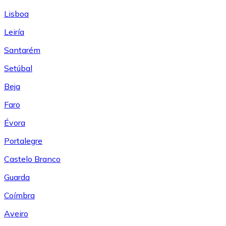
Lisboa
Leiría
Santarém
Setúbal
Beja
Faro
Évora
Portalegre
Castelo Branco
Guarda
Coímbra
Aveiro