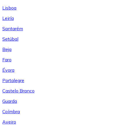
Lisboa
Leiría
Santarém
Setúbal
Beja
Faro
Évora
Portalegre
Castelo Branco
Guarda
Coímbra
Aveiro