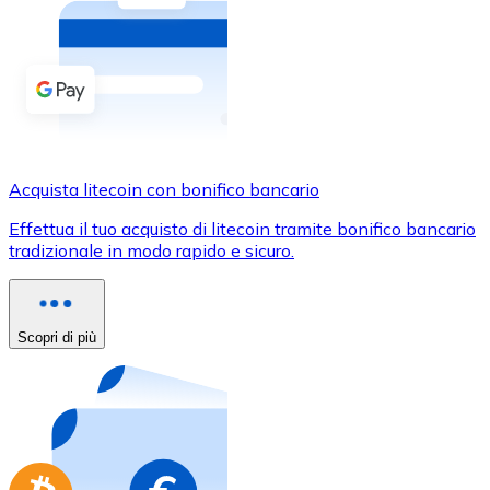
Acquista criptovalute in contanti e altri mezzi di pagam
Acquista con contanti
Bonifico SEPA
Aggiungi fondi al tuo conto Bitnovo o fai acquisti dirett
Acquista con bonifico bancario
Acquista litecoin con bonifico bancario
Carta di credito / debito
Effettua il tuo acquisto di litecoin tramite bonifico bancario
Usa le carte Visa e Mastercard per acquistare criptovalut
tradizionale in modo rapido e sicuro.
Acquista con carta
Negozio - Carte regalo
Scopri di più
Nuovo
Acquista gift card dei tuoi marchi preferiti con criptoval
Vai al negozio di carte regalo