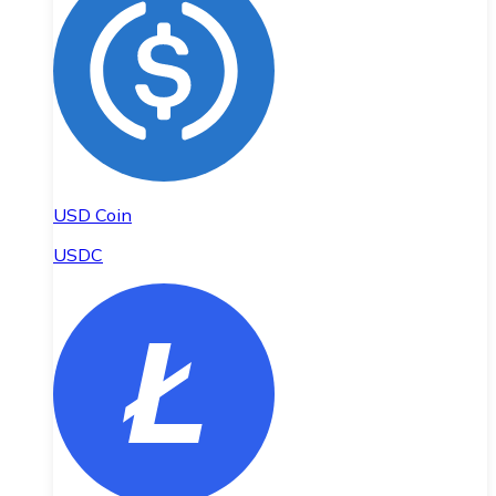
USD Coin
USDC