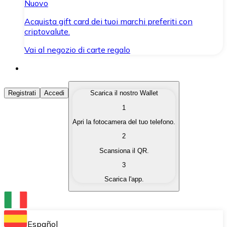
Nuovo
Acquista gift card dei tuoi marchi preferiti con
criptovalute.
Vai al negozio di carte regalo
Acquista Criptovalute
Registrati
Accedi
Scarica il nostro Wallet
1
Acquista le criptovalute che ti interessano in modo rapi
Apri la fotocamera del tuo telefono.
Vendi Criptovalute
2
Converti le tue criptovalute in valuta fiat quando ne ha
Scansiona il QR.
3
Scambia (Swap)
Scarica l'app.
Scambia una criptovaluta con un'altra istantaneamente
Wallet Bitnovo
Conserva le tue cripto in un Wallet self-custodial.
Español