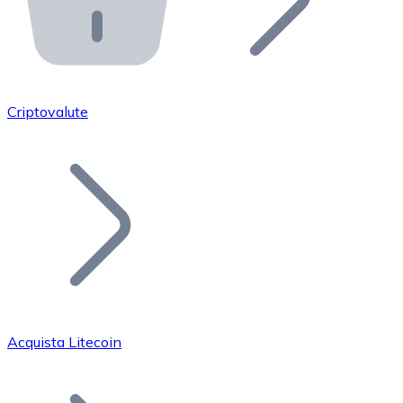
API Bitnovo
Integra la nostra API nel tuo ecosistema.
Diventa Rivenditore
Unisciti alla nostra rete di rivenditori e commercializza i
Criptovalute
Inserisci un Token
Aggiungi il token del tuo progetto al nostro servizio di
Acquista Litecoin
Bitcoin