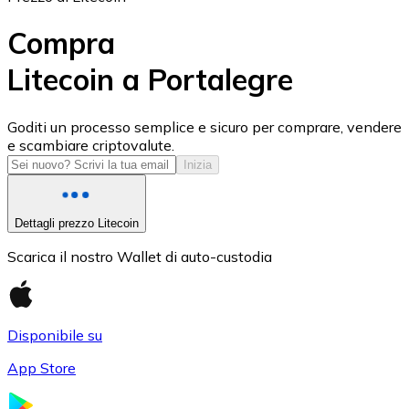
Compra
Litecoin a Portalegre
USD Coin
Goditi un processo semplice e sicuro per comprare, vendere
e scambiare criptovalute.
USDC
Inizia
Dettagli prezzo Litecoin
Scarica il nostro Wallet di auto-custodia
Disponibile su
App Store
Litecoin