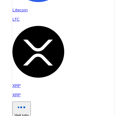
Litecoin
LTC
XRP
XRP
Vedi tutto