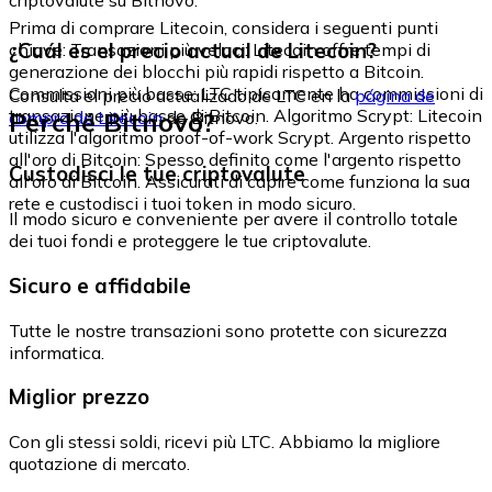
Prima di comprare Litecoin, considera i seguenti punti
¿Cuál es el precio actual de Litecoin?
chiave: Transazioni più veloci: Litecoin offre tempi di
generazione dei blocchi più rapidi rispetto a Bitcoin.
Commissioni più basse: LTC tipicamente ha commissioni di
Consulta el precio actualizado de LTC en la
página de
transazione più basse di Bitcoin. Algoritmo Scrypt: Litecoin
Perché Bitnovo?
compra de Litecoin
de Bitnovo.
utilizza l'algoritmo proof-of-work Scrypt. Argento rispetto
all'oro di Bitcoin: Spesso definito come l'argento rispetto
Custodisci le tue criptovalute
all'oro di Bitcoin. Assicurati di capire come funziona la sua
rete e custodisci i tuoi token in modo sicuro.
Il modo sicuro e conveniente per avere il controllo totale
dei tuoi fondi e proteggere le tue criptovalute.
Sicuro e affidabile
Tutte le nostre transazioni sono protette con sicurezza
informatica.
Miglior prezzo
Con gli stessi soldi, ricevi più LTC. Abbiamo la migliore
quotazione di mercato.