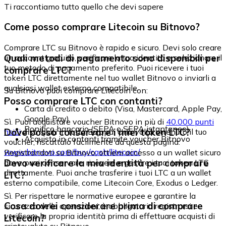
Ti raccontiamo tutto quello che devi sapere
Come posso comprare Litecoin su Bitnovo?
Comprare LTC su Bitnovo è rapido e sicuro. Devi solo creare
Quali metodi di pagamento sono disponibili per
un account gratuito, verificare la tua identità e selezionare il
tuo metodo di pagamento preferito. Puoi ricevere i tuoi
comprare LTC?
token LTC direttamente nel tuo wallet Bitnovo o inviarli a
qualsiasi wallet esterno compatibile.
Su Bitnovo puoi comprare Litecoin con:
Posso comprare LTC con contanti?
Carta di credito o debito (Visa, Mastercard, Apple Pay,
Google Pay)
Sì. Puoi acquistare voucher Bitnovo in più di
40.000 punti
Bonifico bancario (SEPA o SEPA istantaneo)
Dove posso conservare i miei token LTC?
fisici
distribuiti in tutta Europa. Una volta ottenuto il tuo
Acquisto in contanti tramite voucher Bitnovo
voucher, riscattalo facilmente da questa pagina:
www.bitnovo.com/buy/cash/litecoin/
Registrandoti su Bitnovo, ottieni accesso a un wallet sicuro
Devo verificare la mia identità per comprare
dove puoi conservare, ricevere e gestire i tuoi token LTC
direttamente. Puoi anche trasferire i tuoi LTC a un wallet
LTC?
esterno compatibile, come Litecoin Core, Exodus o Ledger.
Sì. Per rispettare le normative europee e garantire la
Cosa dovrei considerare prima di comprare
sicurezza delle operazioni, è obbligatorio registrarsi e
verificare la propria identità prima di effettuare acquisti di
Litecoin?
criptovalute su Bitnovo.