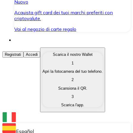
Nuovo
Acquista gift card dei tuoi marchi preferiti con
criptovalute.
Vai al negozio di carte regalo
Acquista Criptovalute
Registrati
Accedi
Scarica il nostro Wallet
1
Acquista le criptovalute che ti interessano in modo rapi
Apri la fotocamera del tuo telefono.
Vendi Criptovalute
2
Converti le tue criptovalute in valuta fiat quando ne ha
Scansiona il QR.
3
Scambia (Swap)
Scarica l'app.
Scambia una criptovaluta con un'altra istantaneamente
Wallet Bitnovo
Conserva le tue cripto in un Wallet self-custodial.
Español