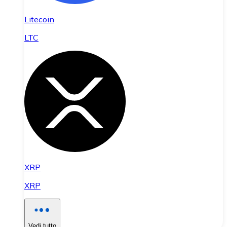
Litecoin
LTC
XRP
XRP
Vedi tutto