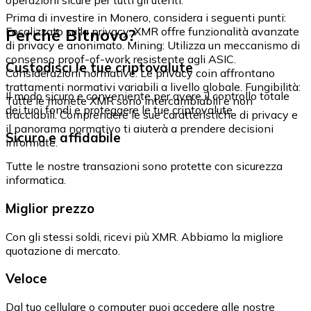
Prima di investire in Monero, considera i seguenti punti:
Perché Bitnovo?
Focalizzato sulla privacy: XMR offre funzionalità avanzate
di privacy e anonimato. Mining: Utilizza un meccanismo di
consenso proof-of-work resistente agli ASIC.
Custodisci le tue criptovalute
Considerazioni normative: Le privacy coin affrontano
trattamenti normativi variabili a livello globale. Fungibilità:
Il modo sicuro e conveniente per avere il controllo totale
Tutte le monete XMR sono intercambiabili e non
dei tuoi fondi e proteggere le tue criptovalute.
tracciabili. Comprendere le sue caratteristiche di privacy e
il panorama normativo ti aiuterà a prendere decisioni
Sicuro e affidabile
informate.
Tutte le nostre transazioni sono protette con sicurezza
informatica.
Miglior prezzo
Con gli stessi soldi, ricevi più XMR. Abbiamo la migliore
quotazione di mercato.
Veloce
Dal tuo cellulare o computer puoi accedere alle nostre