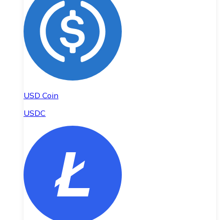
USD Coin
USDC