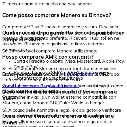
Ti raccontiamo tutto quello che devi sapere
Come posso comprare Monero su Bitnovo?
Comprare XMR su Bitnovo è semplice e sicuro. Devi solo
Quali metodi di pagamento sono disponibili per
creare un account, verificare la tua identità e scegliere il tuo
metodo di pagamento preferito. Riceverai i tuoi token nel
comprare XMR?
tuo wallet Bitnovo o in qualsiasi indirizzo esterno
compatibile.
Su Bitnovo puoi comprare Monero utilizzando:
Posso comprare XMR con contanti?
Carta di credito o debito (Visa, Mastercard, Apple Pay,
Google Pay)
Sì. Puoi comprare Monero con contanti tramite voucher
Bonifico bancario SEPA o SEPA istantaneo
Dove posso conservare i miei token XMR?
Bitnovo, disponibili in più di
40.000 punti fisici
in Europa.
Contanti tramite voucher Bitnovo
Una volta ottenuto il voucher, accedi a:
www.bitnovo.com/buy/cash/monero/
e riscattalo
Con il tuo account Bitnovo ottieni un wallet integrato dove
rapidamente e in sicurezza.
Devo verificare la mia identità per comprare
puoi conservare e gestire i tuoi token XMR in sicurezza.
Puoi anche inviarli a un wallet esterno compatibile con
XMR?
Monero, come Monero GUI, Cake Wallet o Ledger.
Sì. A causa delle normative legali, è obbligatorio verificare
Cosa dovrei considerare prima di comprare
la propria identità prima di comprare criptovalute su
Bitnovo. Il processo è semplice e veloce, e garantisce
Monero?
operazioni sicure per tutti gli utenti.