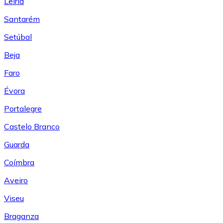
Leiría
Santarém
Setúbal
Beja
Faro
Évora
Portalegre
Castelo Branco
Guarda
Coímbra
Aveiro
Viseu
Braganza