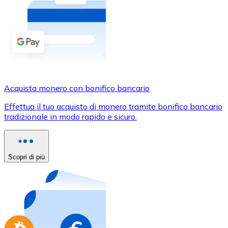
Acquista criptovalute in contanti e altri mezzi di pagam
Acquista con contanti
Bonifico SEPA
Aggiungi fondi al tuo conto Bitnovo o fai acquisti dirett
Acquista con bonifico bancario
Acquista monero con bonifico bancario
Carta di credito / debito
Effettua il tuo acquisto di monero tramite bonifico bancario
Usa le carte Visa e Mastercard per acquistare criptovalut
tradizionale in modo rapido e sicuro.
Acquista con carta
Negozio - Carte regalo
Scopri di più
Nuovo
Acquista gift card dei tuoi marchi preferiti con criptoval
Vai al negozio di carte regalo