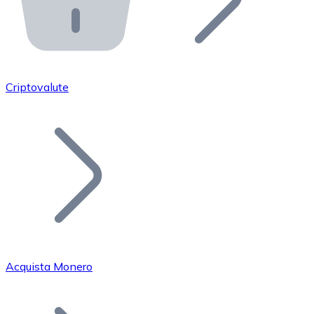
API Bitnovo
Integra la nostra API nel tuo ecosistema.
Diventa Rivenditore
Unisciti alla nostra rete di rivenditori e commercializza i
Criptovalute
Inserisci un Token
Aggiungi il token del tuo progetto al nostro servizio di
Acquista Monero
Bitcoin