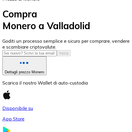
Compra
Monero a Valladolid
USD Coin
Goditi un processo semplice e sicuro per comprare, vendere
e scambiare criptovalute.
USDC
Inizia
Dettagli prezzo Monero
Scarica il nostro Wallet di auto-custodia
Disponibile su
App Store
Litecoin