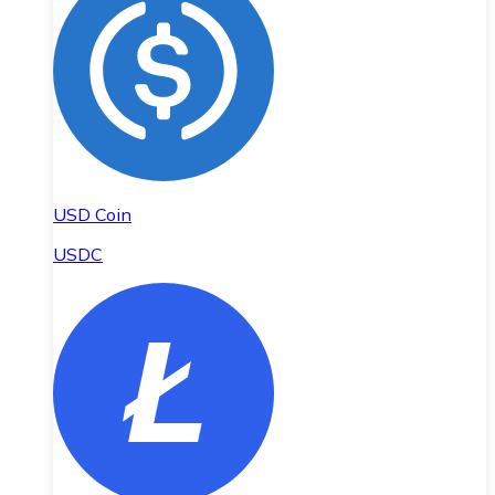
USD Coin
USDC