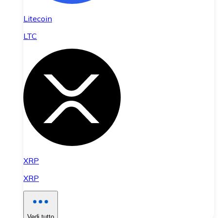
Litecoin
LTC
XRP
XRP
Vedi tutto