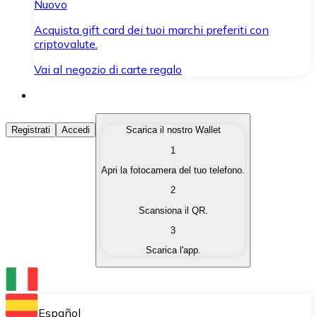
Nuovo
Acquista gift card dei tuoi marchi preferiti con
criptovalute.
Vai al negozio di carte regalo
Acquista Criptovalute
Registrati
Accedi
Scarica il nostro Wallet
1
Acquista le criptovalute che ti interessano in modo rapi
Apri la fotocamera del tuo telefono.
Vendi Criptovalute
2
Converti le tue criptovalute in valuta fiat quando ne ha
Scansiona il QR.
3
Scambia (Swap)
Scarica l'app.
Scambia una criptovaluta con un'altra istantaneamente
Wallet Bitnovo
Conserva le tue cripto in un Wallet self-custodial.
Español