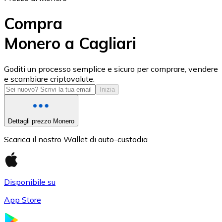
Compra
Monero a Cagliari
USD Coin
Goditi un processo semplice e sicuro per comprare, vendere
e scambiare criptovalute.
USDC
Inizia
Dettagli prezzo Monero
Scarica il nostro Wallet di auto-custodia
Disponibile su
App Store
Litecoin