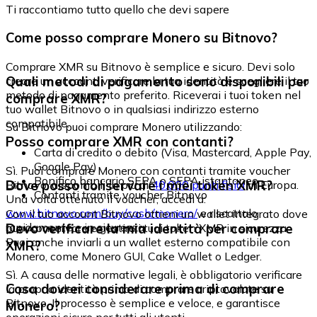
Ti raccontiamo tutto quello che devi sapere
Come posso comprare Monero su Bitnovo?
Comprare XMR su Bitnovo è semplice e sicuro. Devi solo
Quali metodi di pagamento sono disponibili per
creare un account, verificare la tua identità e scegliere il tuo
metodo di pagamento preferito. Riceverai i tuoi token nel
comprare XMR?
tuo wallet Bitnovo o in qualsiasi indirizzo esterno
compatibile.
Su Bitnovo puoi comprare Monero utilizzando:
Posso comprare XMR con contanti?
Carta di credito o debito (Visa, Mastercard, Apple Pay,
Google Pay)
Sì. Puoi comprare Monero con contanti tramite voucher
Bonifico bancario SEPA o SEPA istantaneo
Dove posso conservare i miei token XMR?
Bitnovo, disponibili in più di
40.000 punti fisici
in Europa.
Contanti tramite voucher Bitnovo
Una volta ottenuto il voucher, accedi a:
www.bitnovo.com/buy/cash/monero/
e riscattalo
Con il tuo account Bitnovo ottieni un wallet integrato dove
rapidamente e in sicurezza.
Devo verificare la mia identità per comprare
puoi conservare e gestire i tuoi token XMR in sicurezza.
Puoi anche inviarli a un wallet esterno compatibile con
XMR?
Monero, come Monero GUI, Cake Wallet o Ledger.
Sì. A causa delle normative legali, è obbligatorio verificare
Cosa dovrei considerare prima di comprare
la propria identità prima di comprare criptovalute su
Bitnovo. Il processo è semplice e veloce, e garantisce
Monero?
operazioni sicure per tutti gli utenti.