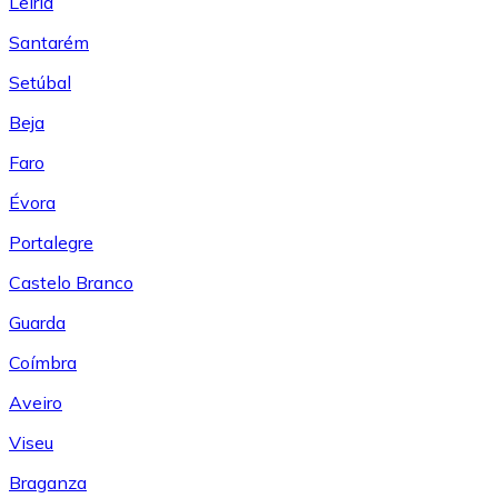
Leiría
Santarém
Setúbal
Beja
Faro
Évora
Portalegre
Castelo Branco
Guarda
Coímbra
Aveiro
Viseu
Braganza