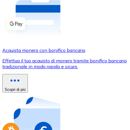
Acquista criptovalute in contanti e altri mezzi di pagam
Acquista con contanti
Bonifico SEPA
Aggiungi fondi al tuo conto Bitnovo o fai acquisti dirett
Acquista con bonifico bancario
Acquista monero con bonifico bancario
Carta di credito / debito
Effettua il tuo acquisto di monero tramite bonifico bancario
Usa le carte Visa e Mastercard per acquistare criptovalut
tradizionale in modo rapido e sicuro.
Acquista con carta
Negozio - Carte regalo
Scopri di più
Nuovo
Acquista gift card dei tuoi marchi preferiti con criptoval
Vai al negozio di carte regalo