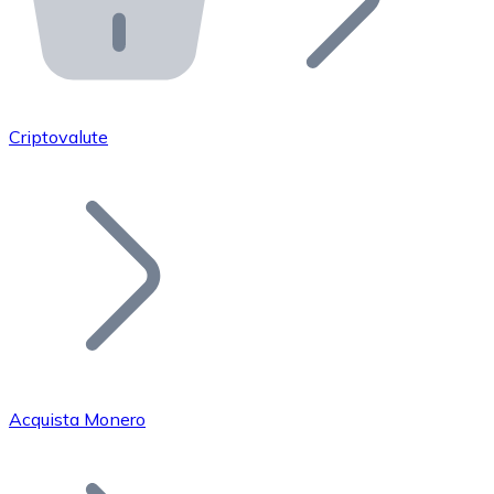
API Bitnovo
Integra la nostra API nel tuo ecosistema.
Diventa Rivenditore
Unisciti alla nostra rete di rivenditori e commercializza i
Criptovalute
Inserisci un Token
Aggiungi il token del tuo progetto al nostro servizio di
Acquista Monero
Bitcoin