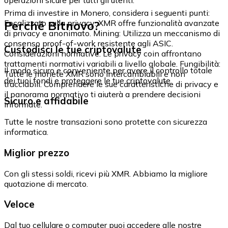
Prima di investire in Monero, considera i seguenti punti:
Perché Bitnovo?
Focalizzato sulla privacy: XMR offre funzionalità avanzate
di privacy e anonimato. Mining: Utilizza un meccanismo di
consenso proof-of-work resistente agli ASIC.
Custodisci le tue criptovalute
Considerazioni normative: Le privacy coin affrontano
trattamenti normativi variabili a livello globale. Fungibilità:
Il modo sicuro e conveniente per avere il controllo totale
Tutte le monete XMR sono intercambiabili e non
dei tuoi fondi e proteggere le tue criptovalute.
tracciabili. Comprendere le sue caratteristiche di privacy e
il panorama normativo ti aiuterà a prendere decisioni
Sicuro e affidabile
informate.
Tutte le nostre transazioni sono protette con sicurezza
informatica.
Miglior prezzo
Con gli stessi soldi, ricevi più XMR. Abbiamo la migliore
quotazione di mercato.
Veloce
Dal tuo cellulare o computer puoi accedere alle nostre