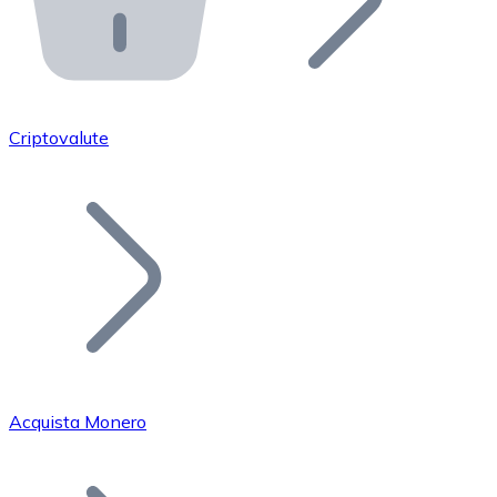
API Bitnovo
Integra la nostra API nel tuo ecosistema.
Diventa Rivenditore
Unisciti alla nostra rete di rivenditori e commercializza i
Criptovalute
Inserisci un Token
Aggiungi il token del tuo progetto al nostro servizio di
Acquista Monero
Bitcoin