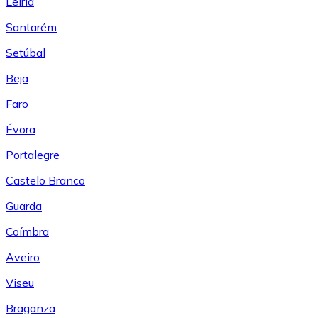
Leiría
Santarém
Setúbal
Beja
Faro
Évora
Portalegre
Castelo Branco
Guarda
Coímbra
Aveiro
Viseu
Braganza