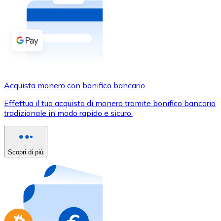
Acquista criptovalute in contanti e altri mezzi di pagam
Acquista con contanti
Bonifico SEPA
Aggiungi fondi al tuo conto Bitnovo o fai acquisti dirett
Acquista con bonifico bancario
Acquista monero con bonifico bancario
Carta di credito / debito
Effettua il tuo acquisto di monero tramite bonifico bancario
Usa le carte Visa e Mastercard per acquistare criptovalut
tradizionale in modo rapido e sicuro.
Acquista con carta
Negozio - Carte regalo
Scopri di più
Nuovo
Acquista gift card dei tuoi marchi preferiti con criptoval
Vai al negozio di carte regalo