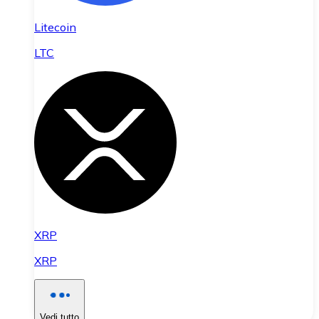
Litecoin
LTC
XRP
XRP
Vedi tutto