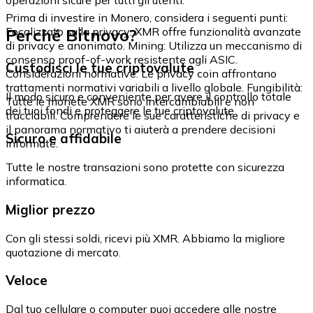
Prima di investire in Monero, considera i seguenti punti:
Perché Bitnovo?
Focalizzato sulla privacy: XMR offre funzionalità avanzate
di privacy e anonimato. Mining: Utilizza un meccanismo di
consenso proof-of-work resistente agli ASIC.
Custodisci le tue criptovalute
Considerazioni normative: Le privacy coin affrontano
trattamenti normativi variabili a livello globale. Fungibilità:
Il modo sicuro e conveniente per avere il controllo totale
Tutte le monete XMR sono intercambiabili e non
dei tuoi fondi e proteggere le tue criptovalute.
tracciabili. Comprendere le sue caratteristiche di privacy e
il panorama normativo ti aiuterà a prendere decisioni
Sicuro e affidabile
informate.
Tutte le nostre transazioni sono protette con sicurezza
informatica.
Miglior prezzo
Con gli stessi soldi, ricevi più XMR. Abbiamo la migliore
quotazione di mercato.
Veloce
Dal tuo cellulare o computer puoi accedere alle nostre