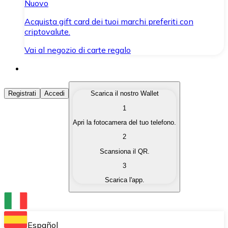
Nuovo
Acquista gift card dei tuoi marchi preferiti con
criptovalute.
Vai al negozio di carte regalo
Acquista Criptovalute
Registrati
Accedi
Scarica il nostro Wallet
1
Acquista le criptovalute che ti interessano in modo rapi
Apri la fotocamera del tuo telefono.
Vendi Criptovalute
2
Converti le tue criptovalute in valuta fiat quando ne ha
Scansiona il QR.
3
Scambia (Swap)
Scarica l'app.
Scambia una criptovaluta con un'altra istantaneamente
Wallet Bitnovo
Conserva le tue cripto in un Wallet self-custodial.
Español