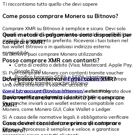
Ti raccontiamo tutto quello che devi sapere
Come posso comprare Monero su Bitnovo?
Comprare XMR su Bitnovo è semplice e sicuro. Devi solo
Quali metodi di pagamento sono disponibili per
creare un account, verificare la tua identità e scegliere il tuo
metodo di pagamento preferito. Riceverai i tuoi token nel
comprare XMR?
tuo wallet Bitnovo o in qualsiasi indirizzo esterno
compatibile.
Su Bitnovo puoi comprare Monero utilizzando:
Posso comprare XMR con contanti?
Carta di credito o debito (Visa, Mastercard, Apple Pay,
Google Pay)
Sì. Puoi comprare Monero con contanti tramite voucher
Bonifico bancario SEPA o SEPA istantaneo
Dove posso conservare i miei token XMR?
Bitnovo, disponibili in più di
40.000 punti fisici
in Europa.
Contanti tramite voucher Bitnovo
Una volta ottenuto il voucher, accedi a:
www.bitnovo.com/buy/cash/monero/
e riscattalo
Con il tuo account Bitnovo ottieni un wallet integrato dove
rapidamente e in sicurezza.
Devo verificare la mia identità per comprare
puoi conservare e gestire i tuoi token XMR in sicurezza.
Puoi anche inviarli a un wallet esterno compatibile con
XMR?
Monero, come Monero GUI, Cake Wallet o Ledger.
Sì. A causa delle normative legali, è obbligatorio verificare
Cosa dovrei considerare prima di comprare
la propria identità prima di comprare criptovalute su
Bitnovo. Il processo è semplice e veloce, e garantisce
Monero?
operazioni sicure per tutti gli utenti.