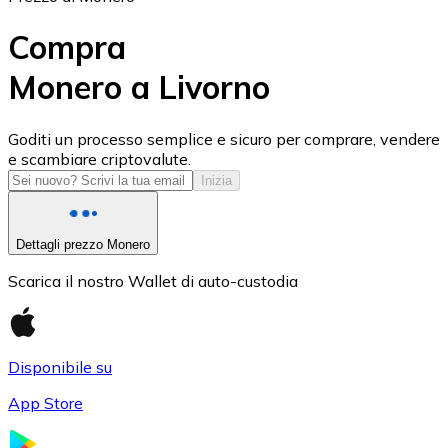
Compra
Monero a Livorno
USD Coin
Goditi un processo semplice e sicuro per comprare, vendere
e scambiare criptovalute.
USDC
Inizia
Dettagli prezzo Monero
Scarica il nostro Wallet di auto-custodia
Disponibile su
App Store
Litecoin