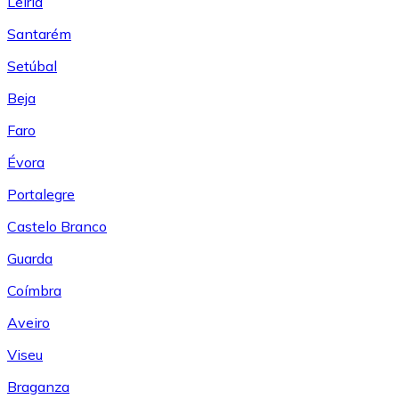
Leiría
Santarém
Setúbal
Beja
Faro
Évora
Portalegre
Castelo Branco
Guarda
Coímbra
Aveiro
Viseu
Braganza