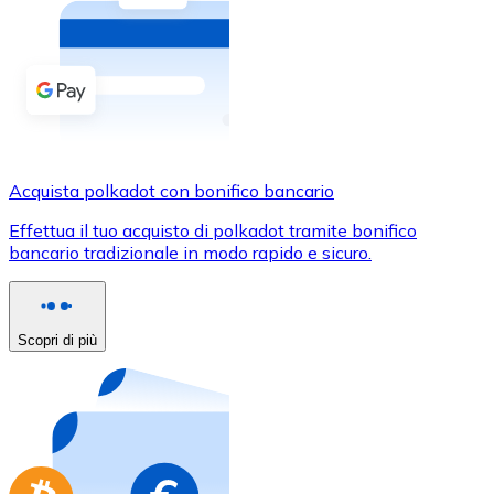
Acquista criptovalute in contanti e altri mezzi di pagam
Acquista con contanti
Bonifico SEPA
Aggiungi fondi al tuo conto Bitnovo o fai acquisti dirett
Acquista con bonifico bancario
Acquista polkadot con bonifico bancario
Carta di credito / debito
Effettua il tuo acquisto di polkadot tramite bonifico
Usa le carte Visa e Mastercard per acquistare criptovalut
bancario tradizionale in modo rapido e sicuro.
Acquista con carta
Negozio - Carte regalo
Scopri di più
Nuovo
Acquista gift card dei tuoi marchi preferiti con criptoval
Vai al negozio di carte regalo