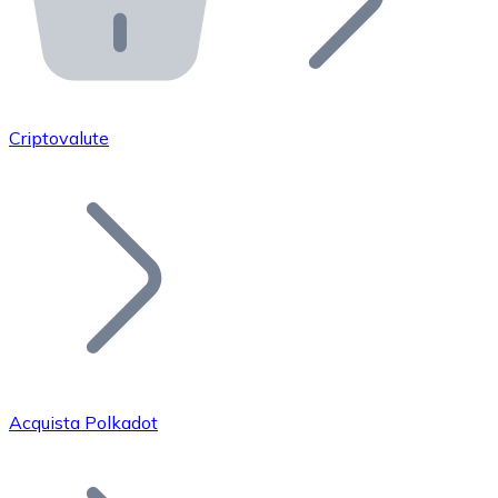
API Bitnovo
Integra la nostra API nel tuo ecosistema.
Diventa Rivenditore
Unisciti alla nostra rete di rivenditori e commercializza i
Criptovalute
Inserisci un Token
Aggiungi il token del tuo progetto al nostro servizio di
Acquista Polkadot
Bitcoin