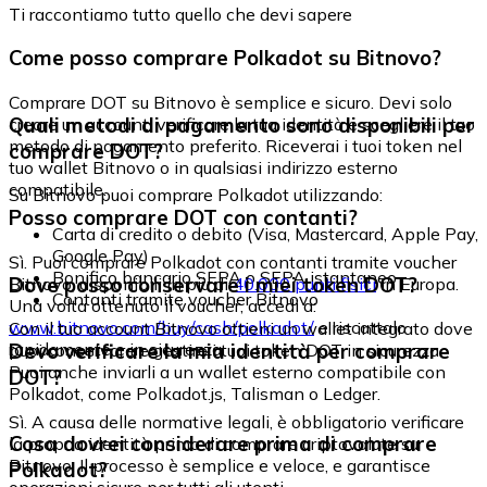
Ti raccontiamo tutto quello che devi sapere
Come posso comprare Polkadot su Bitnovo?
Comprare DOT su Bitnovo è semplice e sicuro. Devi solo
Quali metodi di pagamento sono disponibili per
creare un account, verificare la tua identità e scegliere il tuo
metodo di pagamento preferito. Riceverai i tuoi token nel
comprare DOT?
tuo wallet Bitnovo o in qualsiasi indirizzo esterno
compatibile.
Su Bitnovo puoi comprare Polkadot utilizzando:
Posso comprare DOT con contanti?
Carta di credito o debito (Visa, Mastercard, Apple Pay,
Google Pay)
Sì. Puoi comprare Polkadot con contanti tramite voucher
Bonifico bancario SEPA o SEPA istantaneo
Dove posso conservare i miei token DOT?
Bitnovo, disponibili in più di
40.000 punti fisici
in Europa.
Contanti tramite voucher Bitnovo
Una volta ottenuto il voucher, accedi a:
www.bitnovo.com/buy/cash/polkadot/
e riscattalo
Con il tuo account Bitnovo ottieni un wallet integrato dove
rapidamente e in sicurezza.
Devo verificare la mia identità per comprare
puoi conservare e gestire i tuoi token DOT in sicurezza.
Puoi anche inviarli a un wallet esterno compatibile con
DOT?
Polkadot, come Polkadot.js, Talisman o Ledger.
Sì. A causa delle normative legali, è obbligatorio verificare
Cosa dovrei considerare prima di comprare
la propria identità prima di comprare criptovalute su
Bitnovo. Il processo è semplice e veloce, e garantisce
Polkadot?
operazioni sicure per tutti gli utenti.