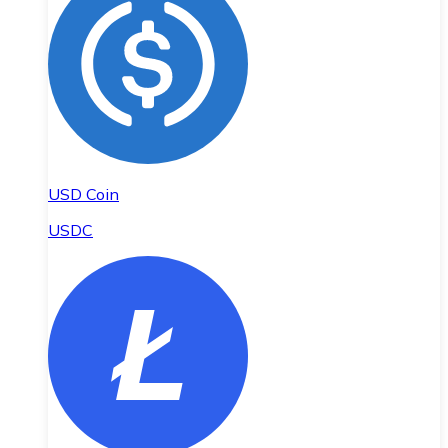
USD Coin
USDC