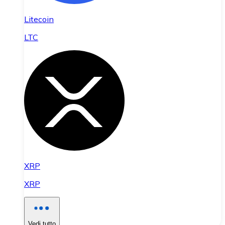
Litecoin
LTC
XRP
XRP
Vedi tutto