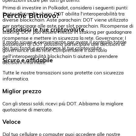
Prima di investire in Polkadot, considera i seguenti punti:
Perché Bitnovo?
Protocollo multi-chain: DOT abilita l'interoperabilità tra
diverse blockchain. Aste parachain: DOT viene utilizzato
per partecipare alle aste per slot parachain. Ricompense di
Custodisci le tue criptovalute
staking: DOT può essere messo in staking per guadagnare
ricompense e mettere in sicurezza la rete. Governance: I
Il modo sicuro e conveniente per avere il controllo totale
possessori di DOT possono partecipare alle decisioni di
dei tuoi fondi e proteggere le tue criptovalute.
governance della rete. Comprendere il suo ruolo
nell'interoperabilità blockchain ti aiuterà a prendere
Sicuro e affidabile
decisioni informate.
Tutte le nostre transazioni sono protette con sicurezza
informatica.
Miglior prezzo
Con gli stessi soldi, ricevi più DOT. Abbiamo la migliore
quotazione di mercato.
Veloce
Dal tuo cellulare o computer puoi accedere alle nostre