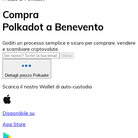
Compra
Polkadot a Benevento
USD Coin
Goditi un processo semplice e sicuro per comprare, vendere
e scambiare criptovalute.
USDC
Inizia
Dettagli prezzo Polkadot
Scarica il nostro Wallet di auto-custodia
Disponibile su
App Store
Litecoin