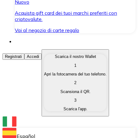
Nuovo
Acquista gift card dei tuoi marchi preferiti con
criptovalute.
Vai al negozio di carte regalo
Acquista Criptovalute
Registrati
Accedi
Scarica il nostro Wallet
1
Acquista le criptovalute che ti interessano in modo rapi
Apri la fotocamera del tuo telefono.
Vendi Criptovalute
2
Converti le tue criptovalute in valuta fiat quando ne ha
Scansiona il QR.
3
Scambia (Swap)
Scarica l'app.
Scambia una criptovaluta con un'altra istantaneamente
Wallet Bitnovo
Conserva le tue cripto in un Wallet self-custodial.
Español