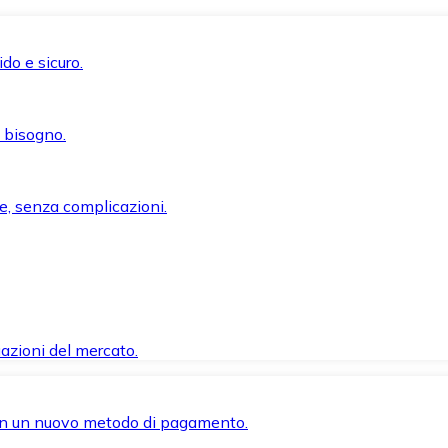
do e sicuro.
i bisogno.
e, senza complicazioni.
azioni del mercato.
 con un nuovo metodo di pagamento.