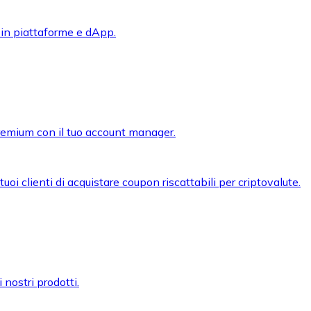
 in piattaforme e dApp.
premium con il tuo account manager.
oi clienti di acquistare coupon riscattabili per criptovalute.
 nostri prodotti.