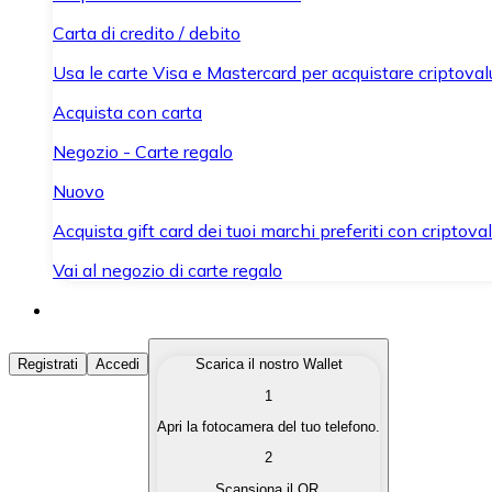
Carta di credito / debito
Usa le carte Visa e Mastercard per acquistare criptovalut
Acquista con carta
Negozio - Carte regalo
Nuovo
Acquista gift card dei tuoi marchi preferiti con criptoval
Vai al negozio di carte regalo
Acquista Criptovalute
Registrati
Accedi
Scarica il nostro Wallet
1
Acquista le criptovalute che ti interessano in modo rapi
Apri la fotocamera del tuo telefono.
Vendi Criptovalute
2
Converti le tue criptovalute in valuta fiat quando ne ha
Scansiona il QR.