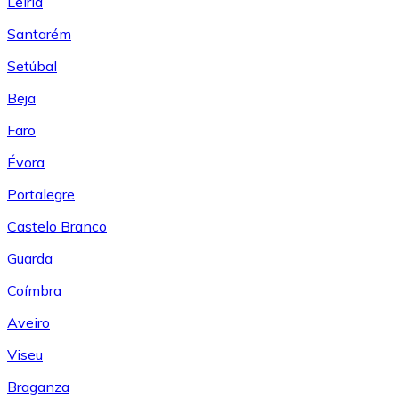
Leiría
Santarém
Setúbal
Beja
Faro
Évora
Portalegre
Castelo Branco
Guarda
Coímbra
Aveiro
Viseu
Braganza