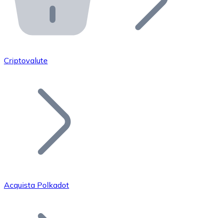
API Bitnovo
Integra la nostra API nel tuo ecosistema.
Diventa Rivenditore
Unisciti alla nostra rete di rivenditori e commercializza i
Criptovalute
Inserisci un Token
Aggiungi il token del tuo progetto al nostro servizio di
Acquista Polkadot
Bitcoin