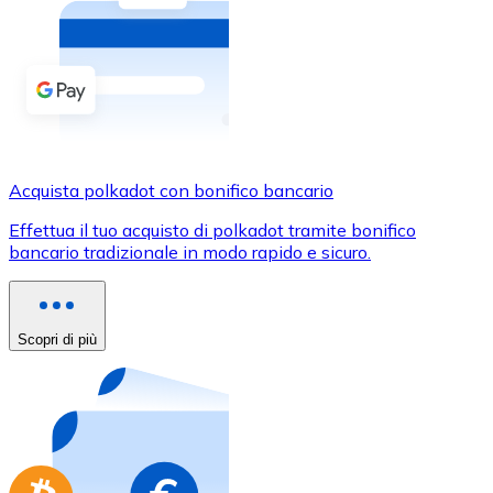
Acquista criptovalute in contanti e altri mezzi di pagam
Acquista con contanti
Bonifico SEPA
Aggiungi fondi al tuo conto Bitnovo o fai acquisti dirett
Acquista con bonifico bancario
Acquista polkadot con bonifico bancario
Carta di credito / debito
Effettua il tuo acquisto di polkadot tramite bonifico
Usa le carte Visa e Mastercard per acquistare criptovalut
bancario tradizionale in modo rapido e sicuro.
Acquista con carta
Negozio - Carte regalo
Scopri di più
Nuovo
Acquista gift card dei tuoi marchi preferiti con criptoval
Vai al negozio di carte regalo