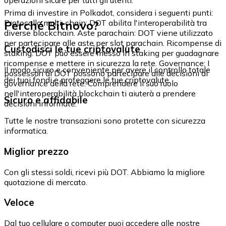
Prima di investire in Polkadot, considera i seguenti punti:
Perché Bitnovo?
Protocollo multi-chain: DOT abilita l'interoperabilità tra
diverse blockchain. Aste parachain: DOT viene utilizzato
per partecipare alle aste per slot parachain. Ricompense di
Custodisci le tue criptovalute
staking: DOT può essere messo in staking per guadagnare
ricompense e mettere in sicurezza la rete. Governance: I
Il modo sicuro e conveniente per avere il controllo totale
possessori di DOT possono partecipare alle decisioni di
dei tuoi fondi e proteggere le tue criptovalute.
governance della rete. Comprendere il suo ruolo
nell'interoperabilità blockchain ti aiuterà a prendere
Sicuro e affidabile
decisioni informate.
Tutte le nostre transazioni sono protette con sicurezza
informatica.
Miglior prezzo
Con gli stessi soldi, ricevi più DOT. Abbiamo la migliore
quotazione di mercato.
Veloce
Dal tuo cellulare o computer puoi accedere alle nostre