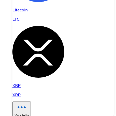
Litecoin
LTC
XRP
XRP
Vedi tutto