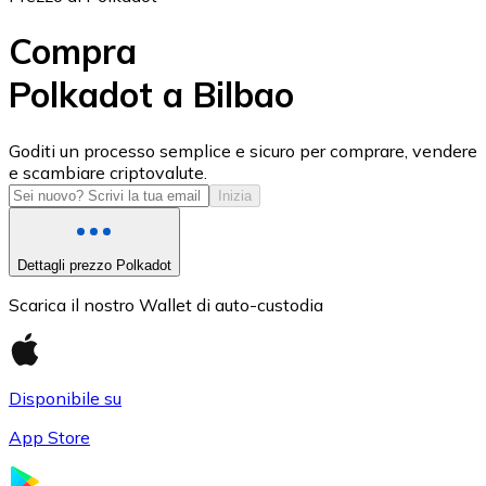
Compra
Polkadot a Bilbao
USD Coin
Goditi un processo semplice e sicuro per comprare, vendere
e scambiare criptovalute.
USDC
Inizia
Dettagli prezzo Polkadot
Scarica il nostro Wallet di auto-custodia
Disponibile su
App Store
Litecoin