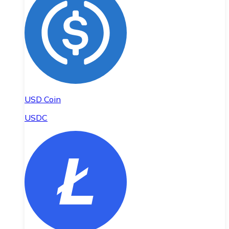
USD Coin
USDC