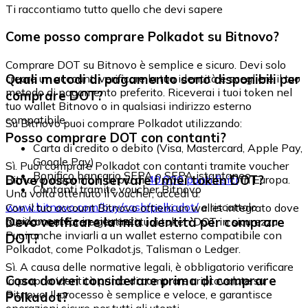
Ti raccontiamo tutto quello che devi sapere
Come posso comprare Polkadot su Bitnovo?
Comprare DOT su Bitnovo è semplice e sicuro. Devi solo
Quali metodi di pagamento sono disponibili per
creare un account, verificare la tua identità e scegliere il tuo
metodo di pagamento preferito. Riceverai i tuoi token nel
comprare DOT?
tuo wallet Bitnovo o in qualsiasi indirizzo esterno
compatibile.
Su Bitnovo puoi comprare Polkadot utilizzando:
Posso comprare DOT con contanti?
Carta di credito o debito (Visa, Mastercard, Apple Pay,
Google Pay)
Sì. Puoi comprare Polkadot con contanti tramite voucher
Bonifico bancario SEPA o SEPA istantaneo
Dove posso conservare i miei token DOT?
Bitnovo, disponibili in più di
40.000 punti fisici
in Europa.
Contanti tramite voucher Bitnovo
Una volta ottenuto il voucher, accedi a:
www.bitnovo.com/buy/cash/polkadot/
e riscattalo
Con il tuo account Bitnovo ottieni un wallet integrato dove
rapidamente e in sicurezza.
Devo verificare la mia identità per comprare
puoi conservare e gestire i tuoi token DOT in sicurezza.
Puoi anche inviarli a un wallet esterno compatibile con
DOT?
Polkadot, come Polkadot.js, Talisman o Ledger.
Sì. A causa delle normative legali, è obbligatorio verificare
Cosa dovrei considerare prima di comprare
la propria identità prima di comprare criptovalute su
Bitnovo. Il processo è semplice e veloce, e garantisce
Polkadot?
operazioni sicure per tutti gli utenti.