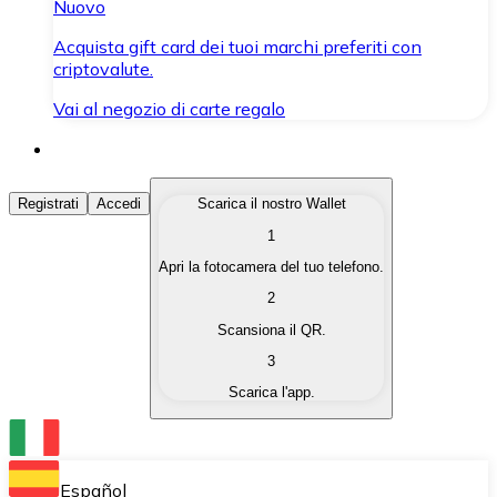
Nuovo
Acquista gift card dei tuoi marchi preferiti con
criptovalute.
Vai al negozio di carte regalo
Acquista Criptovalute
Registrati
Accedi
Scarica il nostro Wallet
1
Acquista le criptovalute che ti interessano in modo rapi
Apri la fotocamera del tuo telefono.
Vendi Criptovalute
2
Converti le tue criptovalute in valuta fiat quando ne ha
Scansiona il QR.
3
Scambia (Swap)
Scarica l'app.
Scambia una criptovaluta con un'altra istantaneamente
Wallet Bitnovo
Conserva le tue cripto in un Wallet self-custodial.
Español