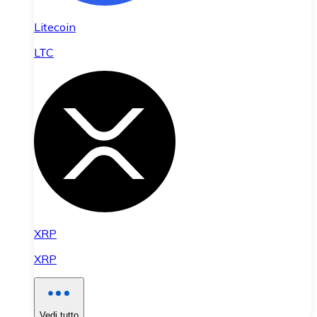
Litecoin
LTC
XRP
XRP
Vedi tutto