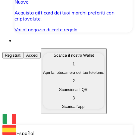
Nuovo
Acquista gift card dei tuoi marchi preferiti con
criptovalute.
Vai al negozio di carte regalo
Acquista Criptovalute
Registrati
Accedi
Scarica il nostro Wallet
1
Acquista le criptovalute che ti interessano in modo rapi
Apri la fotocamera del tuo telefono.
Vendi Criptovalute
2
Converti le tue criptovalute in valuta fiat quando ne ha
Scansiona il QR.
3
Scambia (Swap)
Scarica l'app.
Scambia una criptovaluta con un'altra istantaneamente
Wallet Bitnovo
Conserva le tue cripto in un Wallet self-custodial.
Español