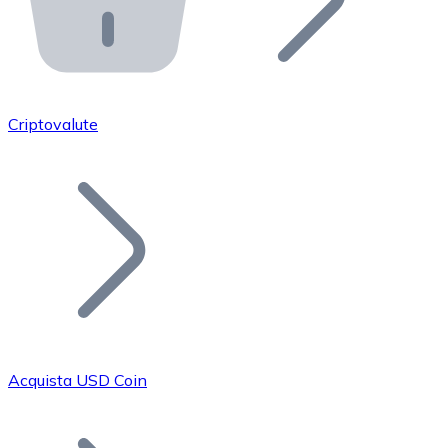
API Bitnovo
Integra la nostra API nel tuo ecosistema.
Diventa Rivenditore
Unisciti alla nostra rete di rivenditori e commercializza i
Criptovalute
Inserisci un Token
Aggiungi il token del tuo progetto al nostro servizio di
Acquista USD Coin
Bitcoin