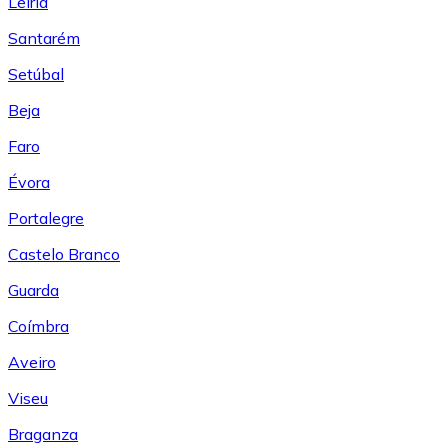
Leiría
Santarém
Setúbal
Beja
Faro
Évora
Portalegre
Castelo Branco
Guarda
Coímbra
Aveiro
Viseu
Braganza