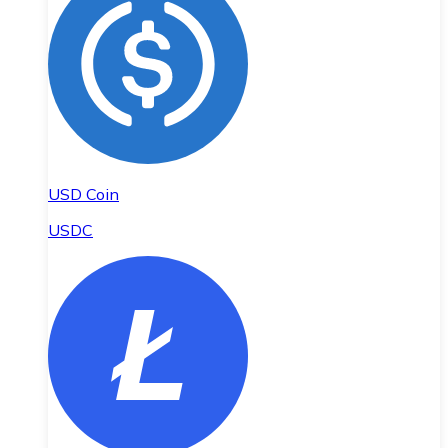
USD Coin
USDC