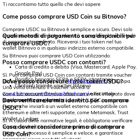
Ti raccontiamo tutto quello che devi sapere
Come posso comprare USD Coin su Bitnovo?
Comprare USDC su Bitnovo è semplice e sicuro. Devi solo
Quali metodi di pagamento sono disponibili per
registrarti, verificare la tua identità e scegliere il tuo metodo
di pagamento preferito. Riceverai i tuoi token nel tuo
comprare USDC?
wallet Bitnovo o in qualsiasi indirizzo esterno compatibile.
Su Bitnovo puoi comprare USD Coin utilizzando:
Posso comprare USDC con contanti?
Carta di credito o debito (Visa, Mastercard, Apple Pay,
Google Pay)
Sì. Puoi comprare USD Coin con contanti tramite voucher
Bonifico bancario SEPA o SEPA istantaneo
Dove posso conservare i miei token USDC?
Bitnovo, disponibili in più di
40.000 punti fisici
in Europa.
Contanti tramite voucher Bitnovo
Una volta ottenuto il voucher, accedi a:
www.bitnovo.com/buy/cash/usd-coin/
e riscattalo
Con il tuo account Bitnovo ottieni un wallet integrato dove
rapidamente e in sicurezza.
Devo verificare la mia identità per comprare
puoi conservare e gestire i tuoi token USDC in sicurezza.
Puoi anche inviarli a un wallet esterno compatibile con
USDC?
Ethereum e altre reti supportate, come Metamask, Trust
Wallet o Ledger.
Sì. A causa delle normative legali, è obbligatorio verificare
Cosa dovrei considerare prima di comprare
la propria identità prima di comprare criptovalute su
Bitnovo. Il processo è semplice e veloce, e garantisce
USD Coin?
operazioni sicure per tutti gli utenti.