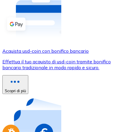
Acquista criptovalute in contanti e altri mezzi di pagam
Acquista con contanti
Bonifico SEPA
Aggiungi fondi al tuo conto Bitnovo o fai acquisti dirett
Acquista con bonifico bancario
Acquista usd-coin con bonifico bancario
Carta di credito / debito
Effettua il tuo acquisto di usd-coin tramite bonifico
Usa le carte Visa e Mastercard per acquistare criptovalut
bancario tradizionale in modo rapido e sicuro.
Acquista con carta
Negozio - Carte regalo
Scopri di più
Nuovo
Acquista gift card dei tuoi marchi preferiti con criptoval
Vai al negozio di carte regalo