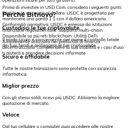
Prima di investire in USD Coin, considera i seguenti punti:
Perché Bitnovo?
Stablecoin ancorata al dollaro: USDC è progettata per
mantenere una parità 1:1 con il dollaro americano.
Conformità normativa: USDC è emessa da istituzioni
Custodisci le tue criptovalute
finanziarie regolamentate. Supporto multi-chain:
Disponibile su più reti blockchain. Utilità DeFi:
Il modo sicuro e conveniente per avere il controllo totale
Ampiamente utilizzata nei protocolli di finanza
dei tuoi fondi e proteggere le tue criptovalute.
decentralizzata. Comprendere la sua stabilità e i casi d'uso
ti aiuterà a prendere decisioni informate.
Sicuro e affidabile
Tutte le nostre transazioni sono protette con sicurezza
informatica.
Miglior prezzo
Con gli stessi soldi, ricevi più USDC. Abbiamo la migliore
quotazione di mercato.
Veloce
Dal tuo cellulare o computer puoi accedere alle nostre