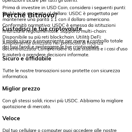
Prima di investire in USD Coin, considera i seguenti punti:
Perché Bitnovo?
Stablecoin ancorata al dollaro: USDC è progettata per
mantenere una parità 1:1 con il dollaro americano.
Conformità normativa: USDC è emessa da istituzioni
Custodisci le tue criptovalute
finanziarie regolamentate. Supporto multi-chain:
Disponibile su più reti blockchain. Utilità DeFi:
Il modo sicuro e conveniente per avere il controllo totale
Ampiamente utilizzata nei protocolli di finanza
dei tuoi fondi e proteggere le tue criptovalute.
decentralizzata. Comprendere la sua stabilità e i casi d'uso
ti aiuterà a prendere decisioni informate.
Sicuro e affidabile
Tutte le nostre transazioni sono protette con sicurezza
informatica.
Miglior prezzo
Con gli stessi soldi, ricevi più USDC. Abbiamo la migliore
quotazione di mercato.
Veloce
Dal tuo cellulare o computer puoi accedere alle nostre