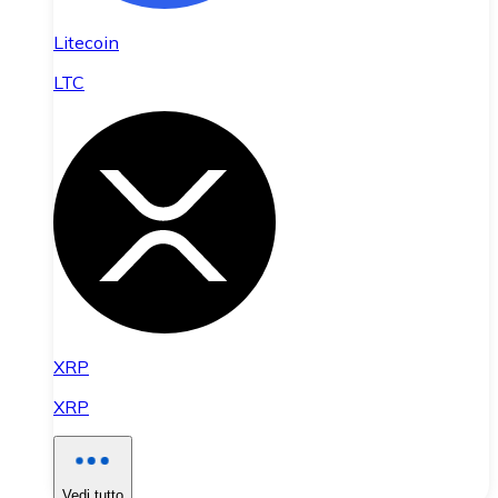
Litecoin
LTC
XRP
XRP
Vedi tutto