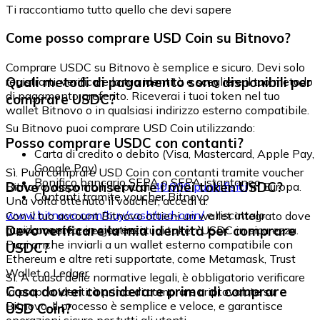
Ti raccontiamo tutto quello che devi sapere
Come posso comprare USD Coin su Bitnovo?
Comprare USDC su Bitnovo è semplice e sicuro. Devi solo
Quali metodi di pagamento sono disponibili per
registrarti, verificare la tua identità e scegliere il tuo metodo
di pagamento preferito. Riceverai i tuoi token nel tuo
comprare USDC?
wallet Bitnovo o in qualsiasi indirizzo esterno compatibile.
Su Bitnovo puoi comprare USD Coin utilizzando:
Posso comprare USDC con contanti?
Carta di credito o debito (Visa, Mastercard, Apple Pay,
Google Pay)
Sì. Puoi comprare USD Coin con contanti tramite voucher
Bonifico bancario SEPA o SEPA istantaneo
Dove posso conservare i miei token USDC?
Bitnovo, disponibili in più di
40.000 punti fisici
in Europa.
Contanti tramite voucher Bitnovo
Una volta ottenuto il voucher, accedi a:
www.bitnovo.com/buy/cash/usd-coin/
e riscattalo
Con il tuo account Bitnovo ottieni un wallet integrato dove
rapidamente e in sicurezza.
Devo verificare la mia identità per comprare
puoi conservare e gestire i tuoi token USDC in sicurezza.
Puoi anche inviarli a un wallet esterno compatibile con
USDC?
Ethereum e altre reti supportate, come Metamask, Trust
Wallet o Ledger.
Sì. A causa delle normative legali, è obbligatorio verificare
Cosa dovrei considerare prima di comprare
la propria identità prima di comprare criptovalute su
Bitnovo. Il processo è semplice e veloce, e garantisce
USD Coin?
operazioni sicure per tutti gli utenti.