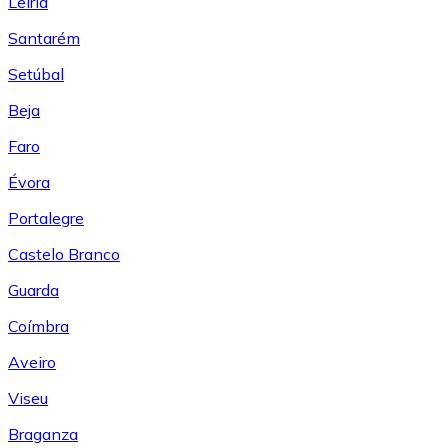
Leiría
Santarém
Setúbal
Beja
Faro
Évora
Portalegre
Castelo Branco
Guarda
Coímbra
Aveiro
Viseu
Braganza