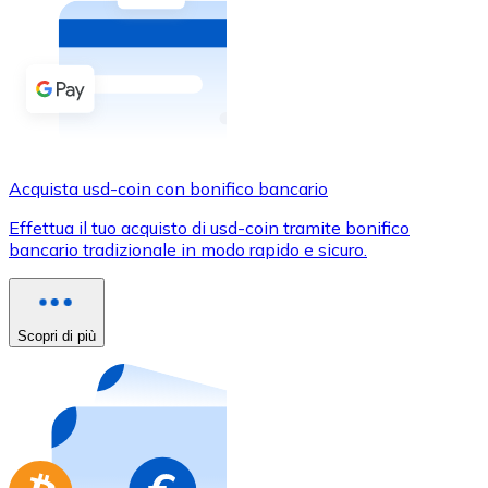
Acquista criptovalute in contanti e altri mezzi di pagam
Acquista con contanti
Bonifico SEPA
Aggiungi fondi al tuo conto Bitnovo o fai acquisti dirett
Acquista con bonifico bancario
Acquista usd-coin con bonifico bancario
Carta di credito / debito
Effettua il tuo acquisto di usd-coin tramite bonifico
Usa le carte Visa e Mastercard per acquistare criptovalut
bancario tradizionale in modo rapido e sicuro.
Acquista con carta
Negozio - Carte regalo
Scopri di più
Nuovo
Acquista gift card dei tuoi marchi preferiti con criptoval
Vai al negozio di carte regalo