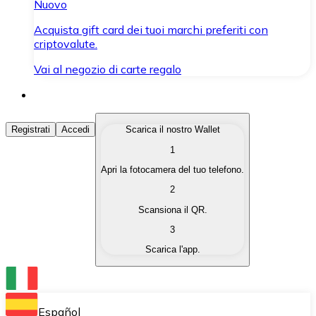
Nuovo
Acquista gift card dei tuoi marchi preferiti con
criptovalute.
Vai al negozio di carte regalo
Acquista Criptovalute
Registrati
Accedi
Scarica il nostro Wallet
1
Acquista le criptovalute che ti interessano in modo rapi
Apri la fotocamera del tuo telefono.
Vendi Criptovalute
2
Converti le tue criptovalute in valuta fiat quando ne ha
Scansiona il QR.
3
Scambia (Swap)
Scarica l'app.
Scambia una criptovaluta con un'altra istantaneamente
Wallet Bitnovo
Conserva le tue cripto in un Wallet self-custodial.
Español