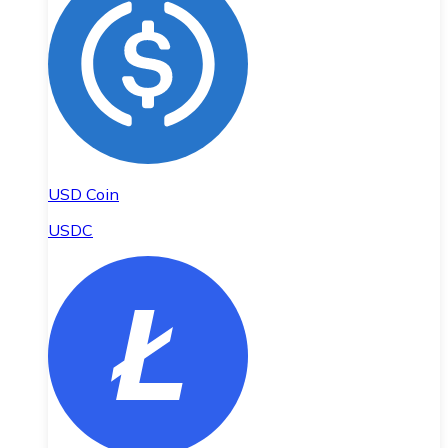
USD Coin
USDC