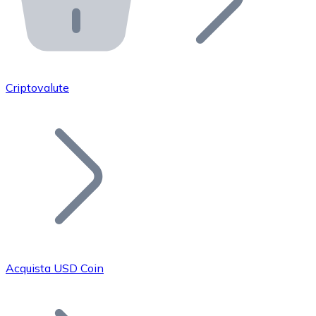
API Bitnovo
Integra la nostra API nel tuo ecosistema.
Diventa Rivenditore
Unisciti alla nostra rete di rivenditori e commercializza i
Criptovalute
Inserisci un Token
Aggiungi il token del tuo progetto al nostro servizio di
Acquista USD Coin
Bitcoin