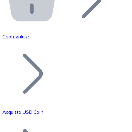
API Bitnovo
Integra la nostra API nel tuo ecosistema.
Diventa Rivenditore
Unisciti alla nostra rete di rivenditori e commercializza i
Criptovalute
Inserisci un Token
Aggiungi il token del tuo progetto al nostro servizio di
Acquista USD Coin
Bitcoin