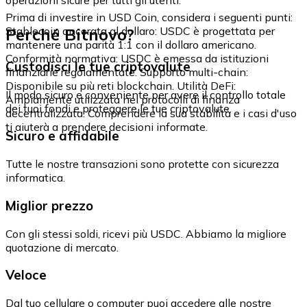
Prima di investire in USD Coin, considera i seguenti punti:
Perché Bitnovo?
Stablecoin ancorata al dollaro: USDC è progettata per
mantenere una parità 1:1 con il dollaro americano.
Conformità normativa: USDC è emessa da istituzioni
Custodisci le tue criptovalute
finanziarie regolamentate. Supporto multi-chain:
Disponibile su più reti blockchain. Utilità DeFi:
Il modo sicuro e conveniente per avere il controllo totale
Ampiamente utilizzata nei protocolli di finanza
dei tuoi fondi e proteggere le tue criptovalute.
decentralizzata. Comprendere la sua stabilità e i casi d'uso
ti aiuterà a prendere decisioni informate.
Sicuro e affidabile
Tutte le nostre transazioni sono protette con sicurezza
informatica.
Miglior prezzo
Con gli stessi soldi, ricevi più USDC. Abbiamo la migliore
quotazione di mercato.
Veloce
Dal tuo cellulare o computer puoi accedere alle nostre