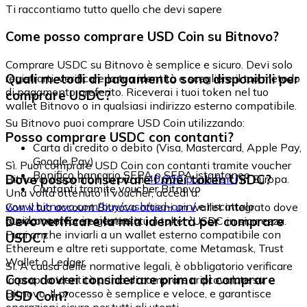
Ti raccontiamo tutto quello che devi sapere
Come posso comprare USD Coin su Bitnovo?
Comprare USDC su Bitnovo è semplice e sicuro. Devi solo
Quali metodi di pagamento sono disponibili per
registrarti, verificare la tua identità e scegliere il tuo metodo
di pagamento preferito. Riceverai i tuoi token nel tuo
comprare USDC?
wallet Bitnovo o in qualsiasi indirizzo esterno compatibile.
Su Bitnovo puoi comprare USD Coin utilizzando:
Posso comprare USDC con contanti?
Carta di credito o debito (Visa, Mastercard, Apple Pay,
Google Pay)
Sì. Puoi comprare USD Coin con contanti tramite voucher
Bonifico bancario SEPA o SEPA istantaneo
Dove posso conservare i miei token USDC?
Bitnovo, disponibili in più di
40.000 punti fisici
in Europa.
Contanti tramite voucher Bitnovo
Una volta ottenuto il voucher, accedi a:
www.bitnovo.com/buy/cash/usd-coin/
e riscattalo
Con il tuo account Bitnovo ottieni un wallet integrato dove
rapidamente e in sicurezza.
Devo verificare la mia identità per comprare
puoi conservare e gestire i tuoi token USDC in sicurezza.
Puoi anche inviarli a un wallet esterno compatibile con
USDC?
Ethereum e altre reti supportate, come Metamask, Trust
Wallet o Ledger.
Sì. A causa delle normative legali, è obbligatorio verificare
Cosa dovrei considerare prima di comprare
la propria identità prima di comprare criptovalute su
Bitnovo. Il processo è semplice e veloce, e garantisce
USD Coin?
operazioni sicure per tutti gli utenti.