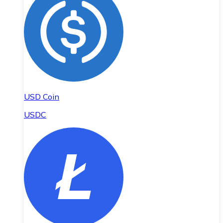
USD Coin
USDC