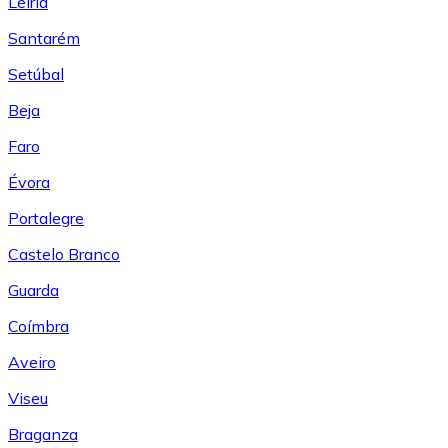
Leiría
Santarém
Setúbal
Beja
Faro
Évora
Portalegre
Castelo Branco
Guarda
Coímbra
Aveiro
Viseu
Braganza