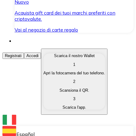
Nuovo
Acquista gift card dei tuoi marchi preferiti con
criptovalute.
Vai al negozio di carte regalo
Acquista Criptovalute
Registrati
Accedi
Scarica il nostro Wallet
1
Acquista le criptovalute che ti interessano in modo rapi
Apri la fotocamera del tuo telefono.
Vendi Criptovalute
2
Converti le tue criptovalute in valuta fiat quando ne ha
Scansiona il QR.
3
Scambia (Swap)
Scarica l'app.
Scambia una criptovaluta con un'altra istantaneamente
Wallet Bitnovo
Conserva le tue cripto in un Wallet self-custodial.
Español