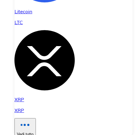
Litecoin
LTC
XRP
XRP
Vedi tutto