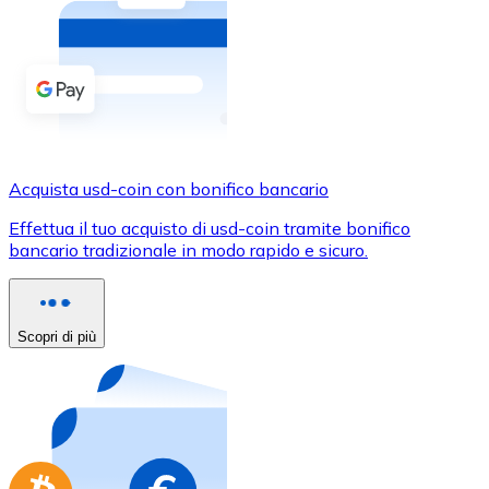
Acquista criptovalute in contanti e altri mezzi di pagam
Acquista con contanti
Bonifico SEPA
Aggiungi fondi al tuo conto Bitnovo o fai acquisti dirett
Acquista con bonifico bancario
Acquista usd-coin con bonifico bancario
Carta di credito / debito
Effettua il tuo acquisto di usd-coin tramite bonifico
Usa le carte Visa e Mastercard per acquistare criptovalut
bancario tradizionale in modo rapido e sicuro.
Acquista con carta
Negozio - Carte regalo
Scopri di più
Nuovo
Acquista gift card dei tuoi marchi preferiti con criptoval
Vai al negozio di carte regalo