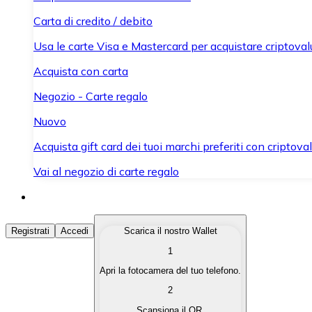
Carta di credito / debito
Usa le carte Visa e Mastercard per acquistare criptovalut
Acquista con carta
Negozio - Carte regalo
Nuovo
Acquista gift card dei tuoi marchi preferiti con criptoval
Vai al negozio di carte regalo
Acquista Criptovalute
Registrati
Accedi
Scarica il nostro Wallet
1
Acquista le criptovalute che ti interessano in modo rapi
Apri la fotocamera del tuo telefono.
Vendi Criptovalute
2
Converti le tue criptovalute in valuta fiat quando ne ha
Scansiona il QR.