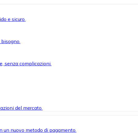
do e sicuro.
i bisogno.
e, senza complicazioni.
azioni del mercato.
 con un nuovo metodo di pagamento.