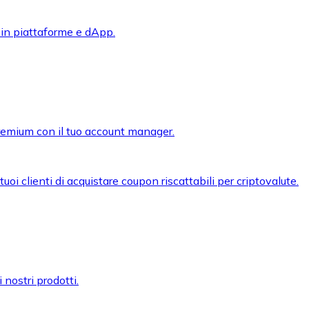
 in piattaforme e dApp.
premium con il tuo account manager.
oi clienti di acquistare coupon riscattabili per criptovalute.
 nostri prodotti.