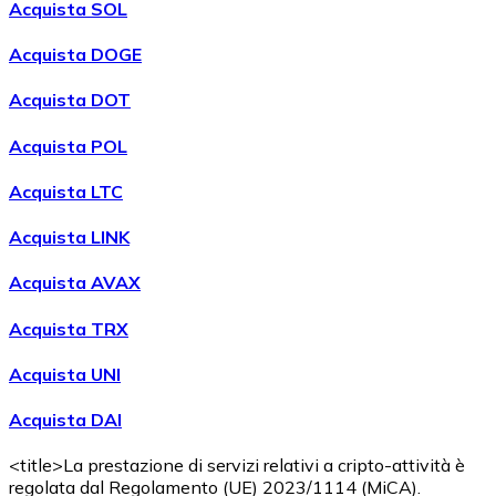
Acquista SOL
Acquista DOGE
Acquista DOT
Acquista POL
Acquistare
Wrapped Bitcoin
con bonifico bancario
WBTC
Acquista LTC
Acquista LINK
Acquista AVAX
Acquista TRX
Acquista UNI
Acquista DAI
Acquistare
Avalanche
con bonifico bancario
AVAX
<title>La prestazione di servizi relativi a cripto-attività è
regolata dal Regolamento (UE) 2023/1114 (MiCA).