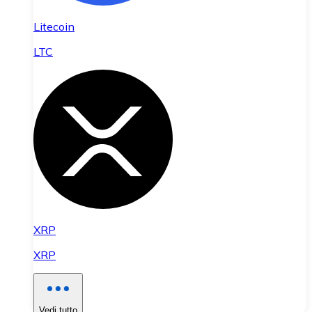
Litecoin
LTC
XRP
XRP
Vedi tutto