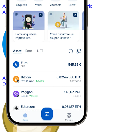
Acquistare
Cardano
con bonifico bancario
ADA
Acquistare
Dash
con bonifico bancario
DASH