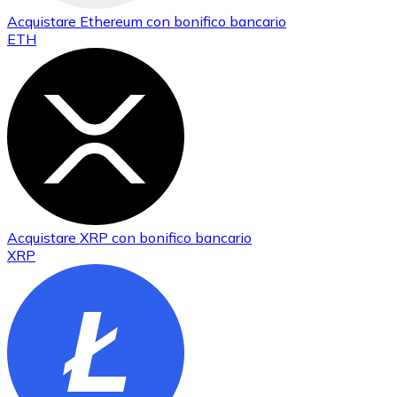
Acquistare
Ethereum
con bonifico bancario
ETH
Acquistare
XRP
con bonifico bancario
XRP