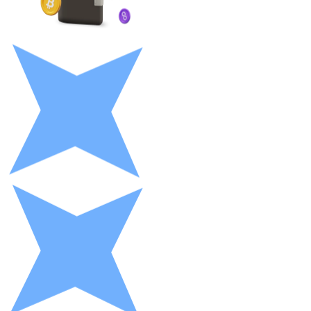
LTC
XRP
XRP
Vedi tutto
Buoni cripto