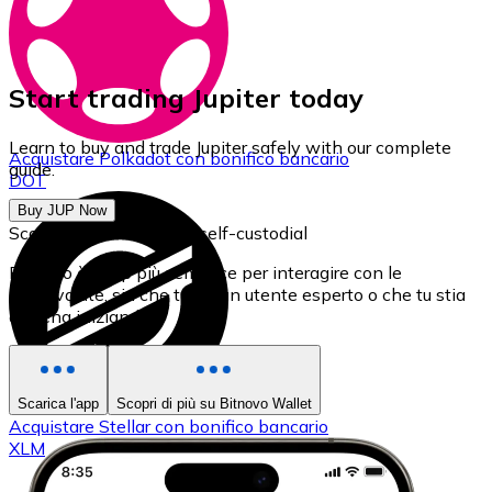
Start trading Jupiter today
Learn to buy and trade Jupiter safely with our complete
Acquistare
Polkadot
con bonifico bancario
guide.
DOT
Buy JUP Now
Scarica il nostro Wallet self-custodial
Bitnovo è l'app più semplice per interagire con le
criptovalute, sia che tu sia un utente esperto o che tu stia
appena iniziando.
Scarica l'app
Scopri di più su Bitnovo Wallet
Acquistare
Stellar
con bonifico bancario
XLM