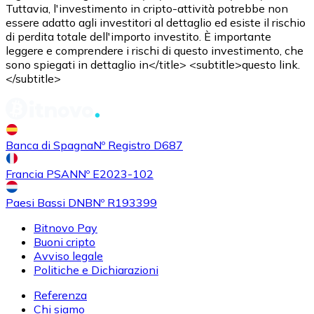
Tuttavia, l'investimento in cripto-attività potrebbe non
essere adatto agli investitori al dettaglio ed esiste il rischio
di perdita totale dell'importo investito. È importante
leggere e comprendere i rischi di questo investimento, che
sono spiegati in dettaglio in</title> <subtitle>questo link.
</subtitle>
Acquistare
Shiba Inu
con bonifico bancario
SHIB
Banca di Spagna
Nº Registro D687
Francia PSAN
Nº E2023-102
Paesi Bassi DNB
Nº R193399
Bitnovo Pay
Buoni cripto
Avviso legale
Politiche e Dichiarazioni
Referenza
Acquistare
Uniswap
con bonifico bancario
Chi siamo
UNI