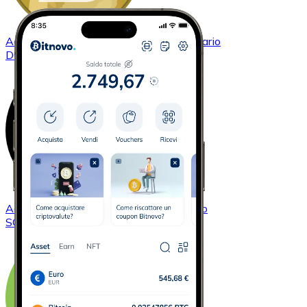
Acquistare
Dogecoin
con bonifico bancario
DOGE
Acquistare
Solana
con bonifico bancario
SOL