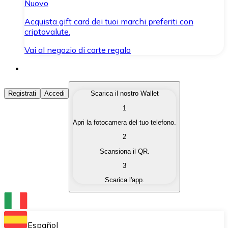
Nuovo
Acquista gift card dei tuoi marchi preferiti con
criptovalute.
Vai al negozio di carte regalo
Acquista Criptovalute
Registrati
Accedi
Scarica il nostro Wallet
1
Acquista le criptovalute che ti interessano in modo rapi
Apri la fotocamera del tuo telefono.
Vendi Criptovalute
2
Converti le tue criptovalute in valuta fiat quando ne ha
Scansiona il QR.
3
Scambia (Swap)
Scarica l'app.
Scambia una criptovaluta con un'altra istantaneamente
Wallet Bitnovo
Conserva le tue cripto in un Wallet self-custodial.
Español