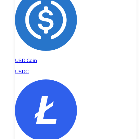
USD Coin
USDC