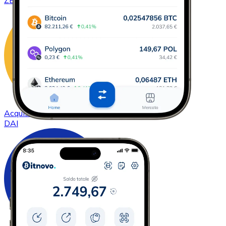
ZEC
Acquistare
DAI
con bonifico bancario
DAI