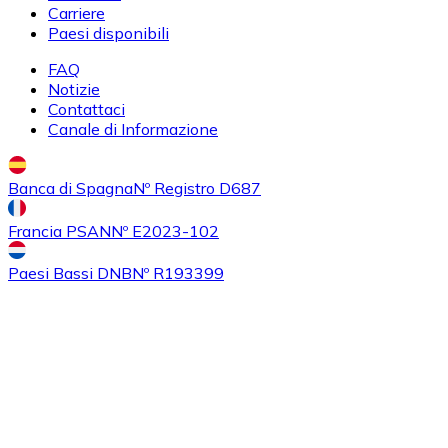
Carriere
Paesi disponibili
FAQ
Notizie
Contattaci
Canale di Informazione
Banca di Spagna
Nº Registro D687
Acquistare
Ethereum Classic
con bonifico bancario
Francia PSAN
Nº E2023-102
ETC
Paesi Bassi DNB
Nº R193399