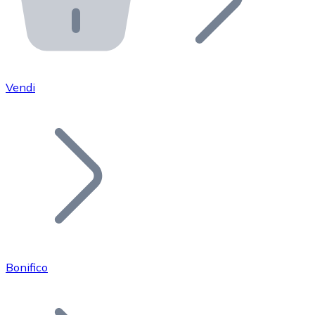
API Bitnovo
Integra la nostra API nel tuo ecosistema.
Diventa Rivenditore
Unisciti alla nostra rete di rivenditori e commercializza i
Vendi
Inserisci un Token
Aggiungi il token del tuo progetto al nostro servizio di
Bonifico
Bitcoin