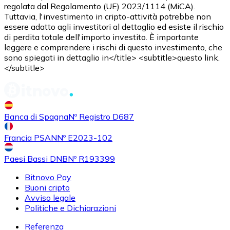
regolata dal Regolamento (UE) 2023/1114 (MiCA).
Tuttavia, l'investimento in cripto-attività potrebbe non
essere adatto agli investitori al dettaglio ed esiste il rischio
di perdita totale dell'importo investito. È importante
leggere e comprendere i rischi di questo investimento, che
sono spiegati in dettaglio in</title> <subtitle>questo link.
</subtitle>
Acquistare
Shiba Inu
con bonifico bancario
SHIB
Banca di Spagna
Nº Registro D687
Francia PSAN
Nº E2023-102
Paesi Bassi DNB
Nº R193399
Bitnovo Pay
Buoni cripto
Avviso legale
Politiche e Dichiarazioni
Referenza
Acquistare
Uniswap
con bonifico bancario