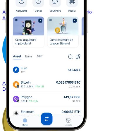
Acquistare
Cardano
con bonifico bancario
ADA
Acquistare
Dash
con bonifico bancario
DASH