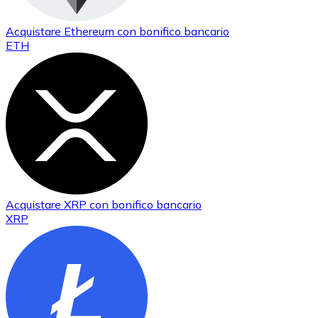
Acquistare
Ethereum
con bonifico bancario
ETH
Acquistare
XRP
con bonifico bancario
XRP