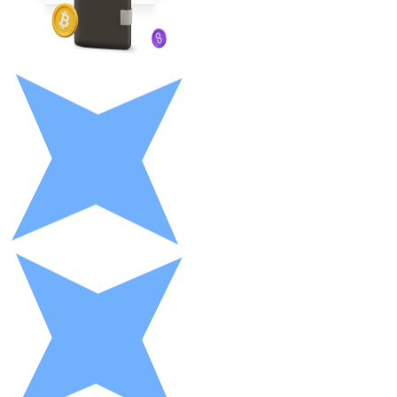
LTC
XRP
XRP
Vedi tutto
Buoni cripto