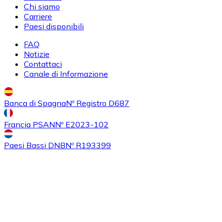
Chi siamo
UNI
Carriere
Paesi disponibili
FAQ
Notizie
Contattaci
Canale di Informazione
Banca di Spagna
Nº Registro D687
Acquistare
Ethereum Classic
con bonifico bancario
Francia PSAN
Nº E2023-102
ETC
Paesi Bassi DNB
Nº R193399