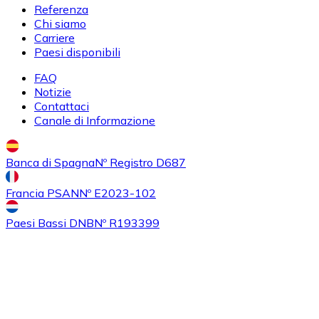
Referenza
Acquistare
Uniswap
con bonifico bancario
Chi siamo
UNI
Carriere
Paesi disponibili
FAQ
Notizie
Contattaci
Canale di Informazione
Banca di Spagna
Nº Registro D687
Acquistare
Ethereum Classic
con bonifico bancario
Francia PSAN
Nº E2023-102
ETC
Paesi Bassi DNB
Nº R193399