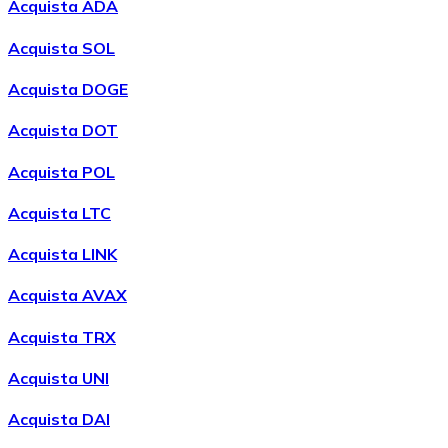
Acquista ADA
Acquista SOL
Acquista DOGE
Acquista DOT
Acquista POL
Acquistare
Wrapped Bitcoin
con bonifico bancario
WBTC
Acquista LTC
Acquista LINK
Acquista AVAX
Acquista TRX
Acquista UNI
Acquista DAI
Acquistare
Avalanche
con bonifico bancario
AVAX