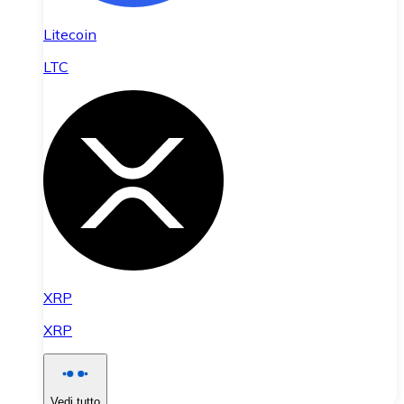
Litecoin
LTC
XRP
XRP
Vedi tutto