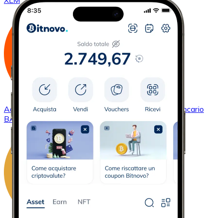
XLM
Acquistare
Basic Attention Token
con bonifico bancario
BAT