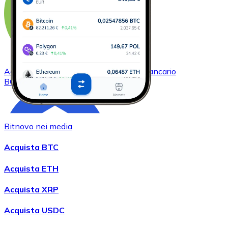
Acquistare
Bitcoin Cash
con bonifico bancario
BCH
Bitnovo nei media
Acquista BTC
Acquista ETH
Acquista XRP
Acquistare
Chainlink
con bonifico bancario
LINK
Acquista USDC