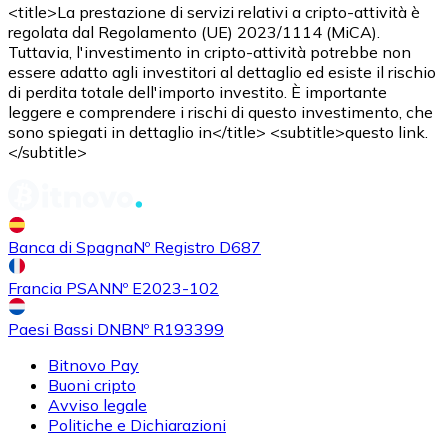
<title>La prestazione di servizi relativi a cripto-attività è
regolata dal Regolamento (UE) 2023/1114 (MiCA).
Tuttavia, l'investimento in cripto-attività potrebbe non
essere adatto agli investitori al dettaglio ed esiste il rischio
di perdita totale dell'importo investito. È importante
leggere e comprendere i rischi di questo investimento, che
sono spiegati in dettaglio in</title> <subtitle>questo link.
</subtitle>
Acquistare
Shiba Inu
con bonifico bancario
SHIB
Banca di Spagna
Nº Registro D687
Francia PSAN
Nº E2023-102
Paesi Bassi DNB
Nº R193399
Bitnovo Pay
Buoni cripto
Avviso legale
Politiche e Dichiarazioni