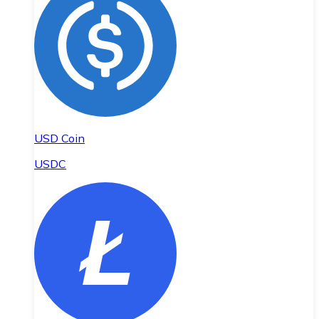
USD Coin
USDC