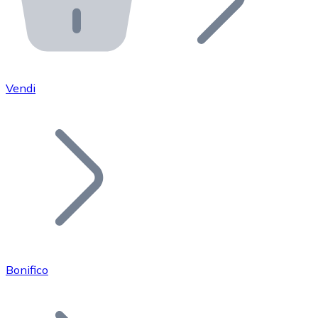
API Bitnovo
Integra la nostra API nel tuo ecosistema.
Diventa Rivenditore
Unisciti alla nostra rete di rivenditori e commercializza i
Vendi
Inserisci un Token
Aggiungi il token del tuo progetto al nostro servizio di
Bonifico
Bitcoin