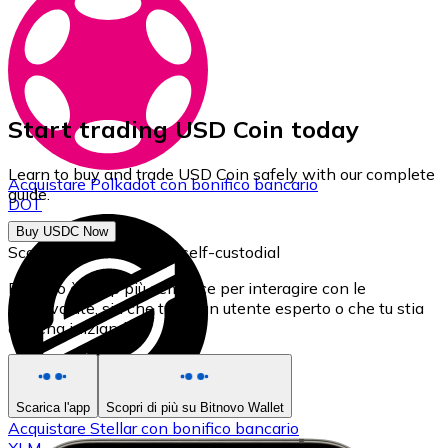
Start trading USD Coin today
Learn to buy and trade USD Coin safely with our complete
Acquistare
Polkadot
con bonifico bancario
guide.
DOT
Buy USDC Now
Scarica il nostro Wallet self-custodial
Bitnovo è l'app più semplice per interagire con le
criptovalute, sia che tu sia un utente esperto o che tu stia
appena iniziando.
Scarica l'app
Scopri di più su Bitnovo Wallet
Acquistare
Stellar
con bonifico bancario