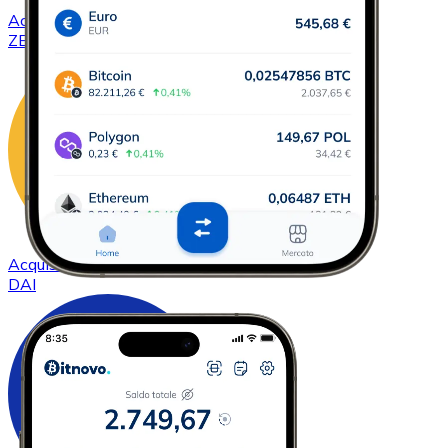
Acquistare
ZCash
con bonifico bancario
ZEC
Acquistare
DAI
con bonifico bancario
DAI