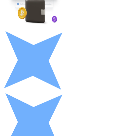
LTC
XRP
XRP
Vedi tutto
Buoni cripto