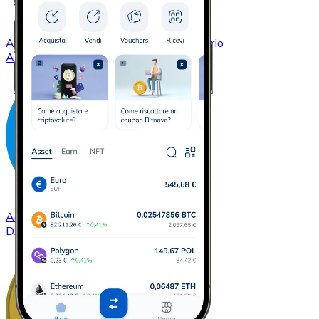
Acquistare
Cardano
con bonifico bancario
ADA
Acquistare
Dash
con bonifico bancario
DASH