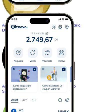
Acquistare
Dogecoin
con bonifico bancario
DOGE
Acquistare
Solana
con bonifico bancario
SOL