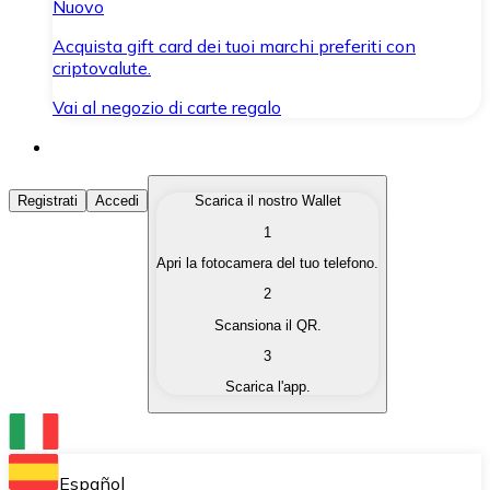
Nuovo
Acquista gift card dei tuoi marchi preferiti con
criptovalute.
Vai al negozio di carte regalo
Acquista Criptovalute
Registrati
Accedi
Scarica il nostro Wallet
1
Acquista le criptovalute che ti interessano in modo rapi
Apri la fotocamera del tuo telefono.
Vendi Criptovalute
2
Converti le tue criptovalute in valuta fiat quando ne ha
Scansiona il QR.
3
Scambia (Swap)
Scarica l'app.
Scambia una criptovaluta con un'altra istantaneamente
Wallet Bitnovo
Conserva le tue cripto in un Wallet self-custodial.
Español