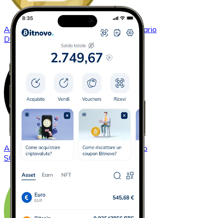
Acquistare
Dogecoin
con bonifico bancario
DOGE
Acquistare
Solana
con bonifico bancario
SOL