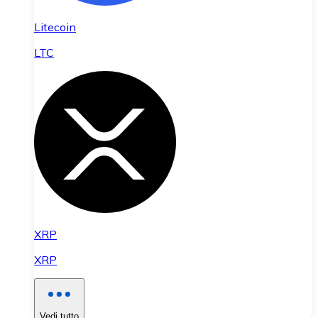
Litecoin
LTC
XRP
XRP
Vedi tutto