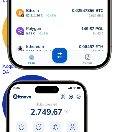
ZEC
Acquistare
DAI
con bonifico bancario
DAI