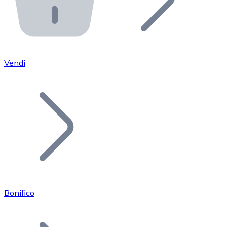
API Bitnovo
Integra la nostra API nel tuo ecosistema.
Diventa Rivenditore
Unisciti alla nostra rete di rivenditori e commercializza i
Vendi
Inserisci un Token
Aggiungi il token del tuo progetto al nostro servizio di
Bonifico
Bitcoin