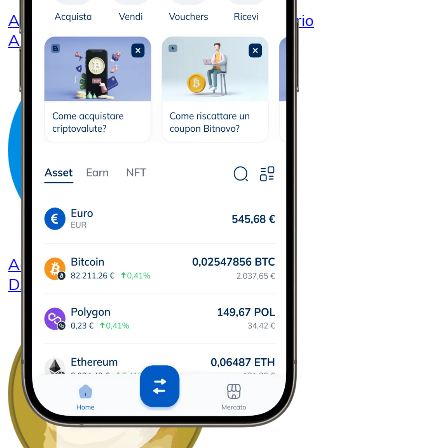
Acquistare
Cardano
con bonifico bancario
ADA
Acquistare
Dash
con bonifico bancario
DASH