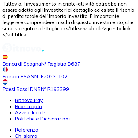
Tuttavia, l'investimento in cripto-attività potrebbe non
essere adatto agli investitori al dettaglio ed esiste il rischio
di perdita totale dell'importo investito. È importante
leggere e comprendere i rischi di questo investimento, che
sono spiegati in dettaglio in</title> <subtitle>questo link.
</subtitle>
Acquistare
Shiba Inu
con bonifico bancario
SHIB
Banca di Spagna
Nº Registro D687
Francia PSAN
Nº E2023-102
Paesi Bassi DNB
Nº R193399
Bitnovo Pay
Buoni cripto
Avviso legale
Politiche e Dichiarazioni
Referenza
Acquistare
Uniswap
con bonifico bancario
Chi siamo
UNI