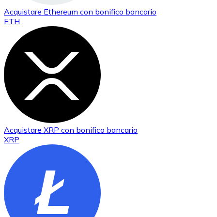
Acquistare
Ethereum
con bonifico bancario
ETH
Acquistare
XRP
con bonifico bancario
XRP