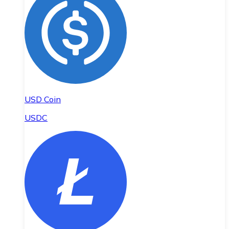
USD Coin
USDC