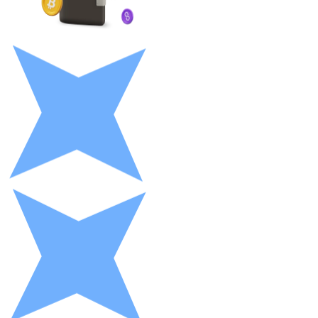
LTC
XRP
XRP
Vedi tutto
Buoni cripto