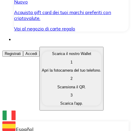
Nuovo
Acquista gift card dei tuoi marchi preferiti con
criptovalute.
Vai al negozio di carte regalo
Acquista Criptovalute
Registrati
Accedi
Scarica il nostro Wallet
1
Acquista le criptovalute che ti interessano in modo rapi
Apri la fotocamera del tuo telefono.
Vendi Criptovalute
2
Converti le tue criptovalute in valuta fiat quando ne ha
Scansiona il QR.
3
Scambia (Swap)
Scarica l'app.
Scambia una criptovaluta con un'altra istantaneamente
Wallet Bitnovo
Conserva le tue cripto in un Wallet self-custodial.
Español