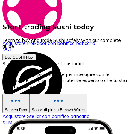
Start trading Sushi today
Learn to buy and trade Sushi safely with our complete
Acquistare
Polkadot
con bonifico bancario
guide.
DOT
Buy SUSHI Now
Scarica il nostro Wallet self-custodial
Bitnovo è l'app più semplice per interagire con le
criptovalute, sia che tu sia un utente esperto o che tu stia
appena iniziando.
Scarica l'app
Scopri di più su Bitnovo Wallet
Acquistare
Stellar
con bonifico bancario
XLM