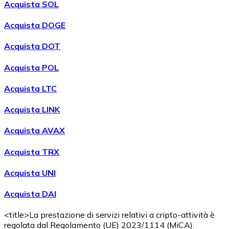
Acquista SOL
Acquista DOGE
Acquista DOT
Acquista POL
Acquistare
Wrapped Bitcoin
con bonifico bancario
WBTC
Acquista LTC
Acquista LINK
Acquista AVAX
Acquista TRX
Acquista UNI
Acquista DAI
Acquistare
Avalanche
con bonifico bancario
AVAX
<title>La prestazione di servizi relativi a cripto-attività è
regolata dal Regolamento (UE) 2023/1114 (MiCA).