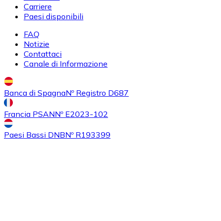
Carriere
Paesi disponibili
FAQ
Notizie
Contattaci
Canale di Informazione
Banca di Spagna
Nº Registro D687
Acquistare
Ethereum Classic
con bonifico bancario
Francia PSAN
Nº E2023-102
ETC
Paesi Bassi DNB
Nº R193399