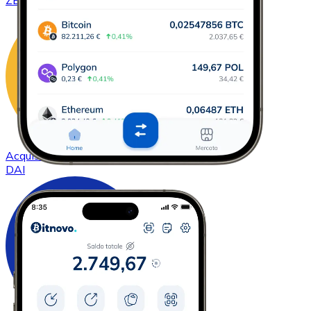
ZEC
Acquistare
DAI
con bonifico bancario
DAI