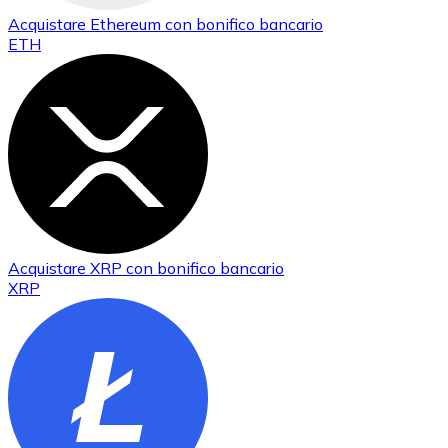
Acquistare
Ethereum
con bonifico bancario
ETH
Acquistare
XRP
con bonifico bancario
XRP