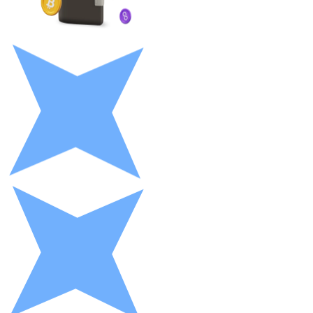
LTC
XRP
XRP
Vedi tutto
Buoni cripto