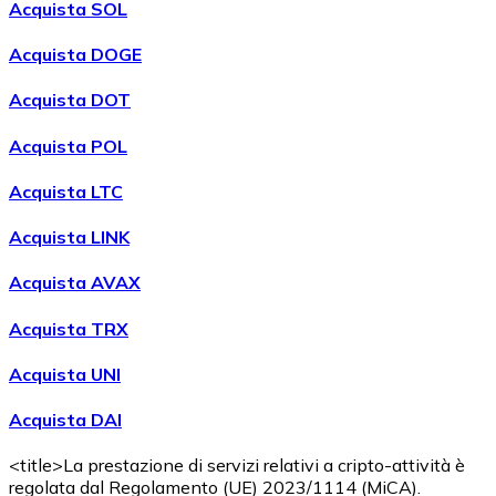
Acquista SOL
Acquista DOGE
Acquista DOT
Acquista POL
Acquistare
Wrapped Bitcoin
con bonifico bancario
WBTC
Acquista LTC
Acquista LINK
Acquista AVAX
Acquista TRX
Acquista UNI
Acquista DAI
Acquistare
Avalanche
con bonifico bancario
AVAX
<title>La prestazione di servizi relativi a cripto-attività è
regolata dal Regolamento (UE) 2023/1114 (MiCA).