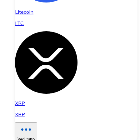
Litecoin
LTC
XRP
XRP
Vedi tutto