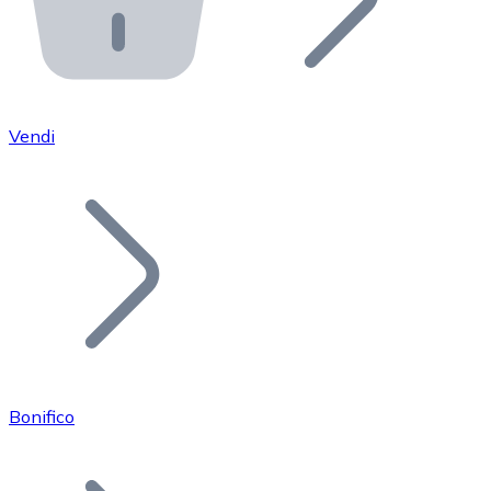
API Bitnovo
Integra la nostra API nel tuo ecosistema.
Diventa Rivenditore
Unisciti alla nostra rete di rivenditori e commercializza i
Vendi
Inserisci un Token
Aggiungi il token del tuo progetto al nostro servizio di
Bonifico
Bitcoin