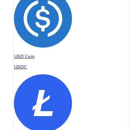
USD Coin
USDC