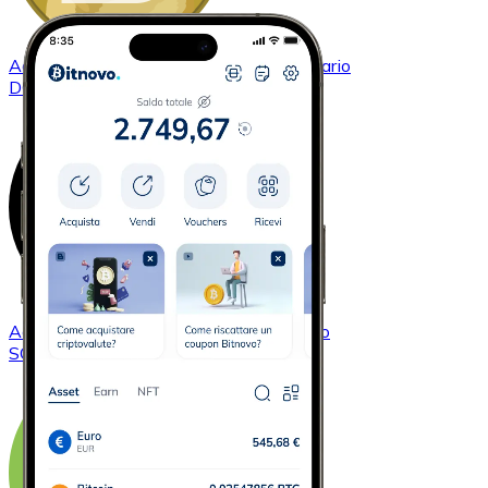
Acquistare
Dogecoin
con bonifico bancario
DOGE
Acquistare
Solana
con bonifico bancario
SOL