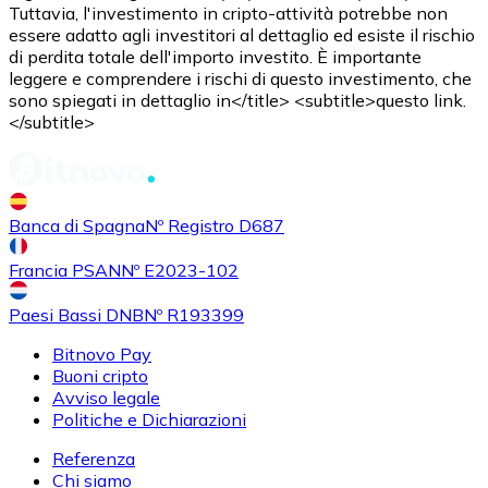
Tuttavia, l'investimento in cripto-attività potrebbe non
essere adatto agli investitori al dettaglio ed esiste il rischio
di perdita totale dell'importo investito. È importante
leggere e comprendere i rischi di questo investimento, che
sono spiegati in dettaglio in</title> <subtitle>questo link.
</subtitle>
Acquistare
Shiba Inu
con bonifico bancario
SHIB
Banca di Spagna
Nº Registro D687
Francia PSAN
Nº E2023-102
Paesi Bassi DNB
Nº R193399
Bitnovo Pay
Buoni cripto
Avviso legale
Politiche e Dichiarazioni
Referenza
Acquistare
Uniswap
con bonifico bancario
Chi siamo
UNI