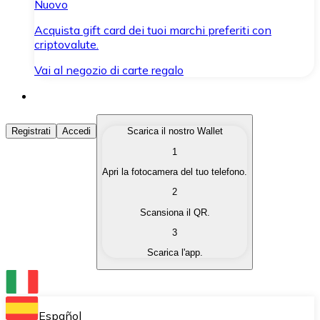
Nuovo
Acquista gift card dei tuoi marchi preferiti con
criptovalute.
Vai al negozio di carte regalo
Acquista Criptovalute
Registrati
Accedi
Scarica il nostro Wallet
1
Acquista le criptovalute che ti interessano in modo rapi
Apri la fotocamera del tuo telefono.
Vendi Criptovalute
2
Converti le tue criptovalute in valuta fiat quando ne ha
Scansiona il QR.
3
Scambia (Swap)
Scarica l'app.
Scambia una criptovaluta con un'altra istantaneamente
Wallet Bitnovo
Conserva le tue cripto in un Wallet self-custodial.
Español