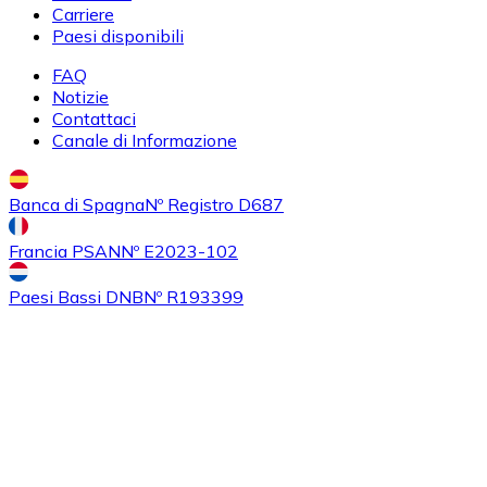
Carriere
Paesi disponibili
FAQ
Notizie
Contattaci
Canale di Informazione
Banca di Spagna
Nº Registro D687
Acquistare
Ethereum Classic
con bonifico bancario
Francia PSAN
Nº E2023-102
ETC
Paesi Bassi DNB
Nº R193399