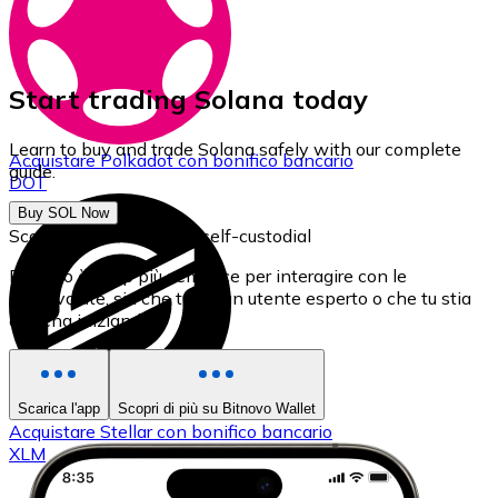
Start trading Solana today
Learn to buy and trade Solana safely with our complete
Acquistare
Polkadot
con bonifico bancario
guide.
DOT
Buy SOL Now
Scarica il nostro Wallet self-custodial
Bitnovo è l'app più semplice per interagire con le
criptovalute, sia che tu sia un utente esperto o che tu stia
appena iniziando.
Scarica l'app
Scopri di più su Bitnovo Wallet
Acquistare
Stellar
con bonifico bancario
XLM