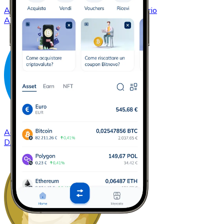
Acquistare
Cardano
con bonifico bancario
ADA
Acquistare
Dash
con bonifico bancario
DASH