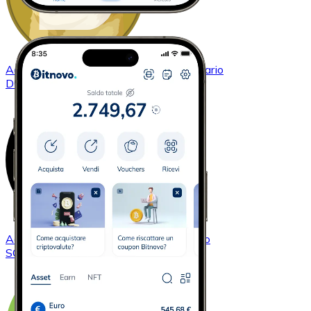
Acquistare
Dogecoin
con bonifico bancario
DOGE
Acquistare
Solana
con bonifico bancario
SOL