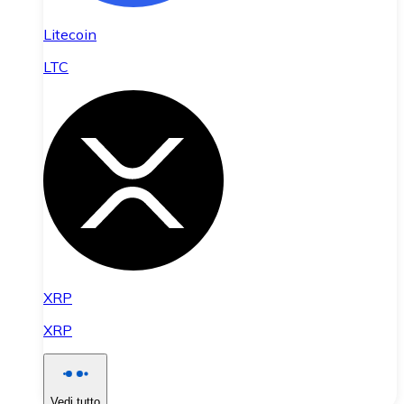
Litecoin
LTC
XRP
XRP
Vedi tutto