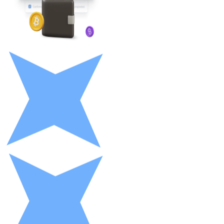
LTC
XRP
XRP
Vedi tutto
Buoni cripto