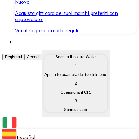
Nuovo
Acquista gift card dei tuoi marchi preferiti con
criptovalute.
Vai al negozio di carte regalo
Acquista Criptovalute
Registrati
Accedi
Scarica il nostro Wallet
1
Acquista le criptovalute che ti interessano in modo rapi
Apri la fotocamera del tuo telefono.
Vendi Criptovalute
2
Converti le tue criptovalute in valuta fiat quando ne ha
Scansiona il QR.
3
Scambia (Swap)
Scarica l'app.
Scambia una criptovaluta con un'altra istantaneamente
Wallet Bitnovo
Conserva le tue cripto in un Wallet self-custodial.
Español