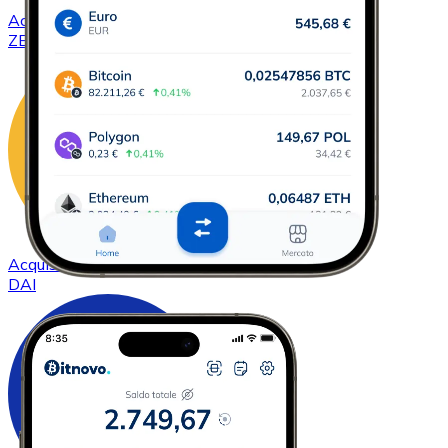
Acquistare
ZCash
con bonifico bancario
ZEC
Acquistare
DAI
con bonifico bancario
DAI