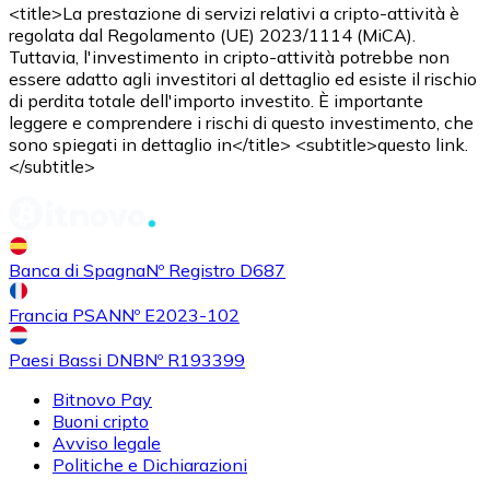
<title>La prestazione di servizi relativi a cripto-attività è
regolata dal Regolamento (UE) 2023/1114 (MiCA).
Tuttavia, l'investimento in cripto-attività potrebbe non
essere adatto agli investitori al dettaglio ed esiste il rischio
di perdita totale dell'importo investito. È importante
leggere e comprendere i rischi di questo investimento, che
sono spiegati in dettaglio in</title> <subtitle>questo link.
</subtitle>
Acquistare
Shiba Inu
con bonifico bancario
SHIB
Banca di Spagna
Nº Registro D687
Francia PSAN
Nº E2023-102
Paesi Bassi DNB
Nº R193399
Bitnovo Pay
Buoni cripto
Avviso legale
Politiche e Dichiarazioni