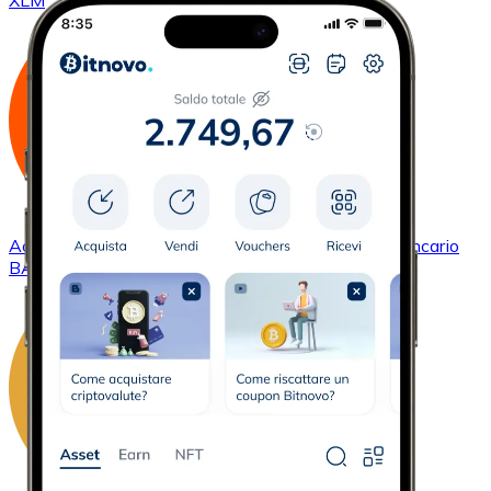
XLM
Acquistare
Basic Attention Token
con bonifico bancario
BAT