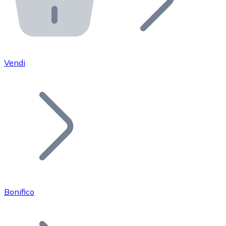
API Bitnovo
Integra la nostra API nel tuo ecosistema.
Diventa Rivenditore
Unisciti alla nostra rete di rivenditori e commercializza i
Vendi
Inserisci un Token
Aggiungi il token del tuo progetto al nostro servizio di
Bonifico
Bitcoin