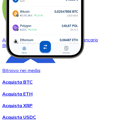
Acquistare
Bitcoin Cash
con bonifico bancario
BCH
Bitnovo nei media
Acquista BTC
Acquista ETH
Acquista XRP
Acquistare
Chainlink
con bonifico bancario
LINK
Acquista USDC