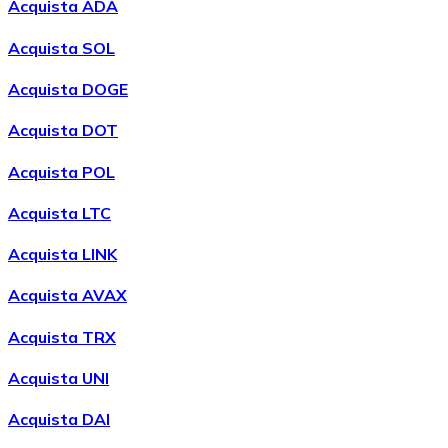
Acquista ADA
Acquista SOL
Acquista DOGE
Acquista DOT
Acquista POL
Acquistare
Wrapped Bitcoin
con bonifico bancario
WBTC
Acquista LTC
Acquista LINK
Acquista AVAX
Acquista TRX
Acquista UNI
Acquista DAI
Acquistare
Avalanche
con bonifico bancario
AVAX