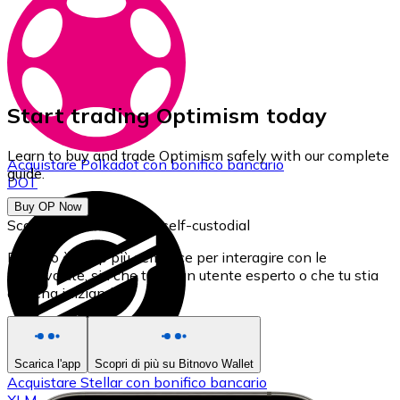
Start trading Optimism today
Learn to buy and trade Optimism safely with our complete
Acquistare
Polkadot
con bonifico bancario
guide.
DOT
Buy OP Now
Scarica il nostro Wallet self-custodial
Bitnovo è l'app più semplice per interagire con le
criptovalute, sia che tu sia un utente esperto o che tu stia
appena iniziando.
Scarica l'app
Scopri di più su Bitnovo Wallet
Acquistare
Stellar
con bonifico bancario