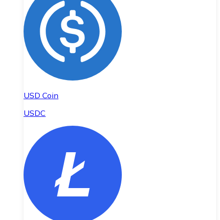
USD Coin
USDC