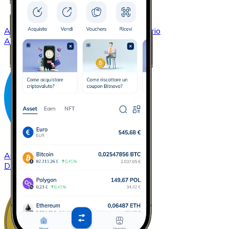
Acquistare
Cardano
con bonifico bancario
ADA
Acquistare
Dash
con bonifico bancario
DASH