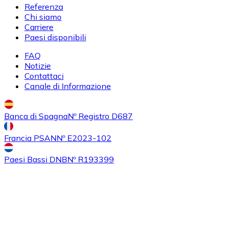
Referenza
Acquistare
Uniswap
con bonifico bancario
Chi siamo
UNI
Carriere
Paesi disponibili
FAQ
Notizie
Contattaci
Canale di Informazione
Banca di Spagna
Nº Registro D687
Acquistare
Ethereum Classic
con bonifico bancario
Francia PSAN
Nº E2023-102
ETC
Paesi Bassi DNB
Nº R193399