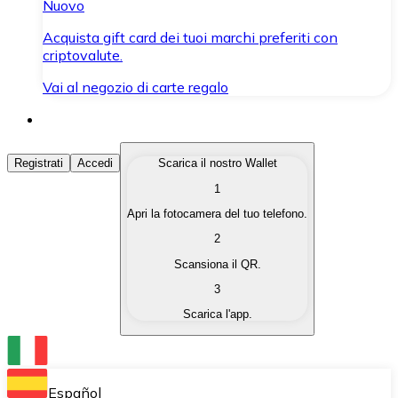
Nuovo
Acquista gift card dei tuoi marchi preferiti con
criptovalute.
Vai al negozio di carte regalo
Acquista Criptovalute
Registrati
Accedi
Scarica il nostro Wallet
1
Acquista le criptovalute che ti interessano in modo rapi
Apri la fotocamera del tuo telefono.
Vendi Criptovalute
2
Converti le tue criptovalute in valuta fiat quando ne ha
Scansiona il QR.
3
Scambia (Swap)
Scarica l'app.
Scambia una criptovaluta con un'altra istantaneamente
Wallet Bitnovo
Conserva le tue cripto in un Wallet self-custodial.
Español