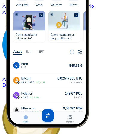
Acquistare
Cardano
con bonifico bancario
ADA
Acquistare
Dash
con bonifico bancario
DASH