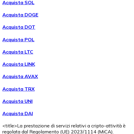
Acquista SOL
Acquista DOGE
Acquista DOT
Acquista POL
Acquistare
Wrapped Bitcoin
con bonifico bancario
WBTC
Acquista LTC
Acquista LINK
Acquista AVAX
Acquista TRX
Acquista UNI
Acquista DAI
Acquistare
Avalanche
con bonifico bancario
AVAX
<title>La prestazione di servizi relativi a cripto-attività è
regolata dal Regolamento (UE) 2023/1114 (MiCA).