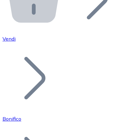
API Bitnovo
Integra la nostra API nel tuo ecosistema.
Diventa Rivenditore
Unisciti alla nostra rete di rivenditori e commercializza i
Vendi
Inserisci un Token
Aggiungi il token del tuo progetto al nostro servizio di
Bonifico
Bitcoin