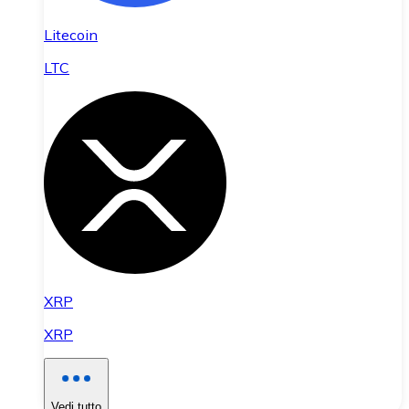
Litecoin
LTC
XRP
XRP
Vedi tutto