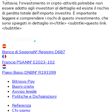
Tuttavia, l'investimento in cripto-attività potrebbe non
essere adatto agli investitori al dettaglio ed esiste il rischio
di perdita totale dell'importo investito. È importante
leggere e comprendere i rischi di questo investimento, che
sono spiegati in dettaglio in</title> <subtitle>questo link.
</subtitle>
Acquistare
Shiba Inu
con bonifico bancario
SHIB
Banca di Spagna
Nº Registro D687
Francia PSAN
Nº E2023-102
Paesi Bassi DNB
Nº R193399
Bitnovo Pay
Buoni cripto
Avviso legale
Politiche e Dichiarazioni
Referenza
Acquistare
Uniswap
con bonifico bancario
Chi siamo
UNI