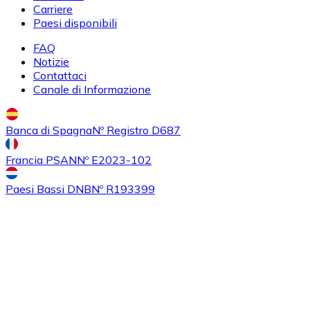
Carriere
Paesi disponibili
FAQ
Notizie
Contattaci
Canale di Informazione
Banca di Spagna
Nº Registro D687
Acquistare
Ethereum Classic
con bonifico bancario
Francia PSAN
Nº E2023-102
ETC
Paesi Bassi DNB
Nº R193399