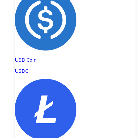
USD Coin
USDC