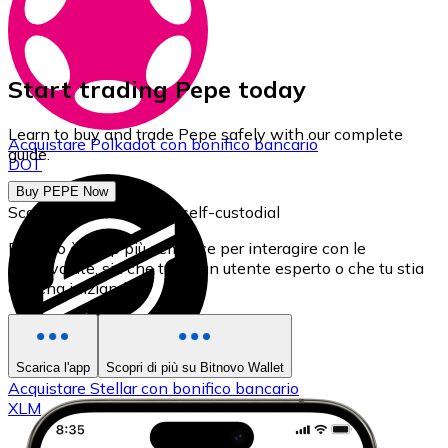
Start trading Pepe today
Learn to buy and trade Pepe safely with our complete
Acquistare
Polkadot
con bonifico bancario
guide.
DOT
Buy PEPE Now
Scarica il nostro Wallet self-custodial
Bitnovo è l'app più semplice per interagire con le
criptovalute, sia che tu sia un utente esperto o che tu stia
appena iniziando.
Scarica l'app
Scopri di più su Bitnovo Wallet
Acquistare
Stellar
con bonifico bancario
XLM