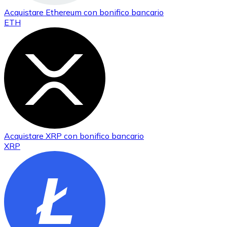
Acquistare
Ethereum
con bonifico bancario
ETH
Acquistare
XRP
con bonifico bancario
XRP