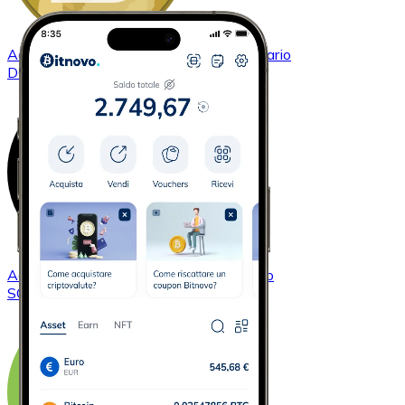
Acquistare
Dogecoin
con bonifico bancario
DOGE
Acquistare
Solana
con bonifico bancario
SOL