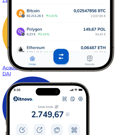
ZEC
Acquistare
DAI
con bonifico bancario
DAI