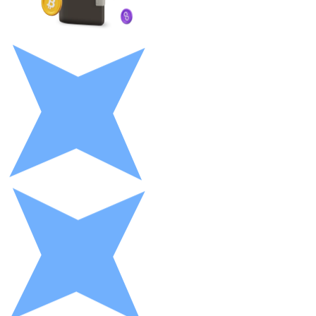
LTC
XRP
XRP
Vedi tutto
Buoni cripto